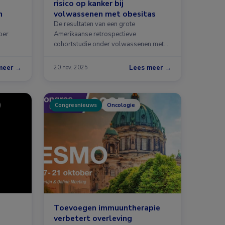
risico op kanker bij
n
volwassenen met obesitas
De resultaten van een grote
ber
Amerikaanse retrospectieve
cohortstudie onder volwassenen met
obesitas suggereren dat …
meer →
Lees meer →
20 nov. 2025
Congresnieuws
Oncologie
Toevoegen immuuntherapie
verbetert overleving