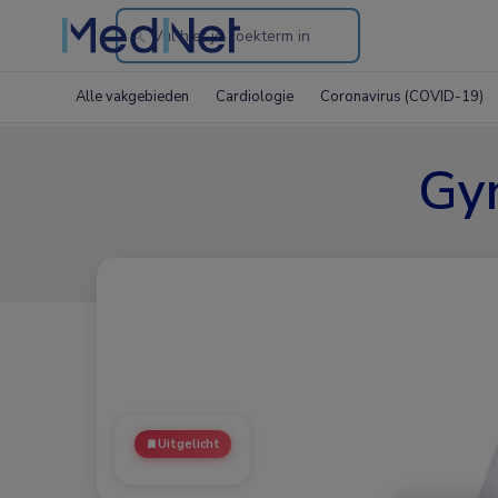
Search
through
Alle vakgebieden
Cardiologie
Coronavirus (COVID-19)
the
website
Gyn
Uitgelicht