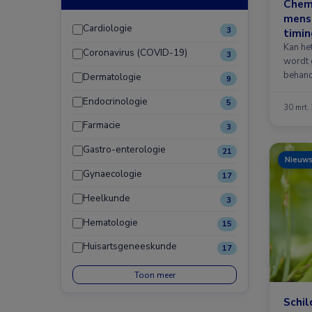
Chem
menst
Cardiologie
3
timin
Kan he
Coronavirus (COVID-19)
3
wordt 
behand
Dermatologie
9
Endocrinologie
5
30 mrt.
Farmacie
3
Gastro-enterologie
21
Nieuw
Gynaecologie
17
Heelkunde
3
Hematologie
15
Huisartsgeneeskunde
17
Toon meer
Schil