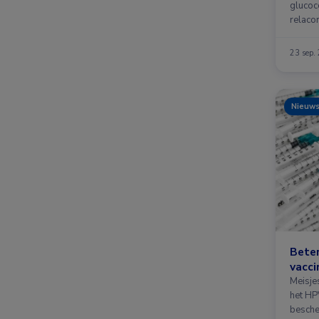
glucoc
relacor
een ve
23 sep.
Nieuw
Bete
vacci
Meisje
het HPV
besche