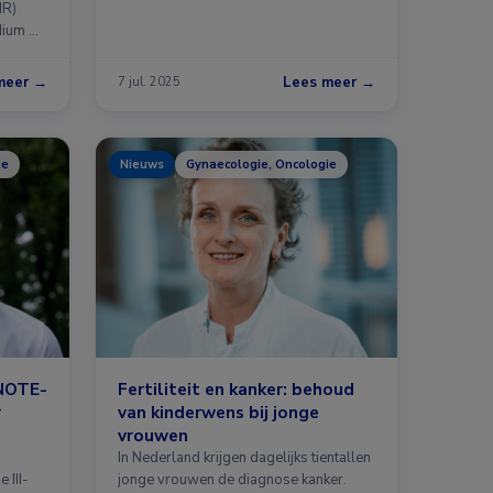
MR)
dium …
meer →
Lees meer →
7 jul. 2025
ie
Nieuws
Gynaecologie, Oncologie
YNOTE-
Fertiliteit en kanker: behoud
r
van kinderwens bij jonge
vrouwen
In Nederland krijgen dagelijks tientallen
 III-
jonge vrouwen de diagnose kanker.