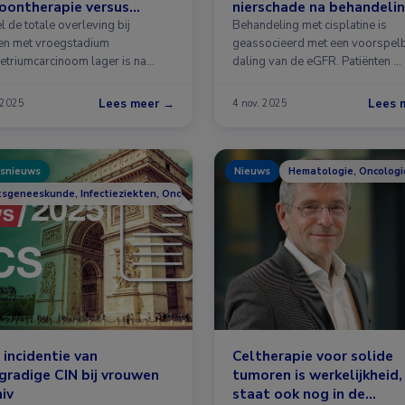
oontherapie versus
nierschade na behandeli
rectomie bij
met cisplatine
 de totale overleving bij
Behandeling met cisplatine is
metriumcarcinoom
n met vroegstadium
geassocieerd met een voorspel
triumcarcinoom lager is na
daling van de eGFR. Patiënten …
teitsparende …
Lees meer →
Lees 
 2025
4 nov. 2025
snieuws
Nieuws
Hematologie, Oncologi
tsgeneeskunde, Infectieziekten, Oncologie
incidentie van
Celtherapie voor solide
radige CIN bij vrouwen
tumoren is werkelijkheid
iv
staat ook nog in de