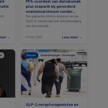
eit
PFS-voordeel van durvalumab
natie
plus olaparib bij gevorderd
ovariumcarcinoom zonder
cin
BRCA-mutatie
Een geplande interim-analyse van de
DUO-O-studie laat zien dat toevoeging
van durvalumab …
meer →
Lees meer →
23 mrt. 2026
ie
Nieuws
Endocrinologie, Oncologie
GLP-1-receptoragonisten en