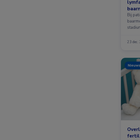
lymf
baar
Bij pat
baarmo
stadiu
schild
23 dec.
Nieuw
Overl
ferti