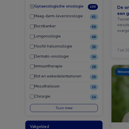
Gynaecologische oncologie
De o
190
een 
Maag-darm-leveroncologie
61
Tussen
versch
Borstkanker
59
overge
Longoncologie
46
Hoofd-halsoncologie
35
7 jul. 
Dermato-oncologie
34
Immuuntherapie
28
Nieuw
Bot en wekedelentumoren
25
Mesothelioom
15
Chirurgie
14
Toon meer
Vakgebied