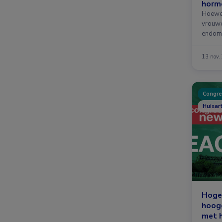
horm
hyste
Hoewel
endo
vrouwe
endome
fertili
13 nov.
Congre
Huisar
Hoge 
hoogg
met h