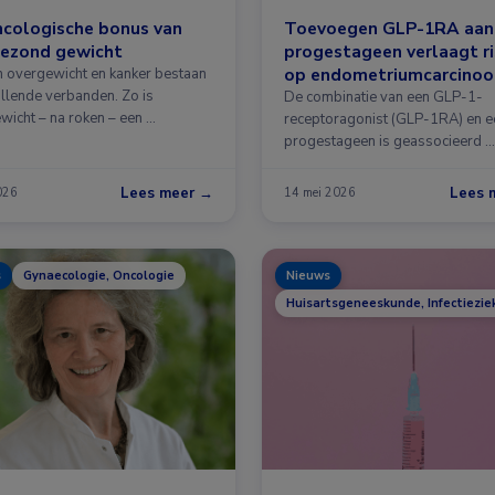
ncologische bonus van
Toevoegen GLP-1RA aan
gezond gewicht
progestageen verlaagt ri
op endometriumcarcino
 overgewicht en kanker bestaan
illende verbanden. Zo is
De combinatie van een GLP-1-
wicht – na roken – een …
receptoragonist (GLP-1RA) en e
progestageen is geassocieerd …
Lees meer →
Lees 
2026
14 mei 2026
s
Gynaecologie, Oncologie
Nieuws
Huisartsgeneeskunde, Infectiezie