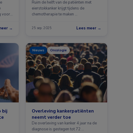
se
Ruim de helft van de patiënten met
e
eierstokkanker krijgt tijdens de
g voor
chemotherapie te maken …
meer →
Lees meer →
25 sep. 2025
Nieuws
Oncologie
 bij
Overleving kankerpatiënten
te
neemt verder toe
De overleving van kanker 4 jaar na de
diagnose is gestegen tot 72 …