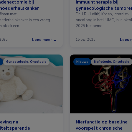
adenectomie bij
immuuntherapie bij
moederhalskanker
gynaecologische tumore
iënten met
Dr. J.R. (Judith) Kroep, internist-
ederhalskanker in een vroeg
oncoloog in het LUMC, is in okto
m bleek een
2025 benoemd …
wachtklierbiopsie …
Lees meer →
Lees 
 2025
15 dec. 2025
s
Gynaecologie, Oncologie
Nieuws
Nefrologie, Oncologie
eving na
Nierfunctie op baseline
liteitsparende
voorspelt chronische