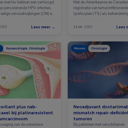
kinderschoenen
n met hiv hebben een verhoogd
Met de Amerikaanse en Canade
op persisterende HPV-infecties,
registratie van tumorinfiltrerend
adige cervixafwijkingen (CIN) en
lymfocyten (TIL) als behandelin
gemetastaseerd melanoom …
Lees meer →
Lees 
 2025
14 okt. 2025
s
Gynaecologie, Oncologie
Nieuws
Oncologie
orilant plus nab-
Neoadjuvant dostarlimab
taxel bij platinaresistent
mismatch repair-deficiën
iumcarcinoom
tumoren
voeging van de selectieve
Bij patiënten met verschillende