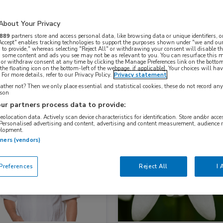
About Your Privacy
Nascholing
Nieuws
889
partners store and access personal data, like browsing data or unique identifiers, o
 Accept" enables tracking technologies to support the purposes shown under "we and our
 to provide," whereas selecting "Reject All" or withdrawing your consent will disable th
, some content and ads you see may not be as relevant to you. You can resurface this
 or withdraw consent at any time by clicking the Manage Preferences link on the bottom
the floating icon on the bottom-left of the webpage, if applicable]. Your choices will hav
For more details, refer to our Privacy Policy.
Privacy statement
ther not? Then we only place essential and statistical cookies, these do not record an
rson
ur partners process data to provide:
geolocation data. Actively scan device characteristics for identification. Store and/or acc
 Personalised advertising and content, advertising and content measurement, audience 
elopment.
s
Nieuws
tners (vendors)
inologie, Gastro-enterologie, Gynaecologie, Oncologie
Huisartsgeneeskunde, Oncologie
references
Reject All
I 