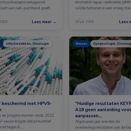
orticoïdreceptorantagonist
mismatch repair-deficiënte (dM
ilant aan nab-paclitaxel geeft
solide tumoren in een vroeg sta
rlenging van de …
Lees meer →
Lees 
 2025
10 jul. 2025
s
Infectieziekten, Oncologie
Nieuws
Gynaecologie, Oncolog
r beschermd met HPV9-
“Huidige resultaten KE
n
A18 geen aanleiding voo
aanpassen
s en jongens kunnen sinds 2022
-vaccin krijgen dat preventief
standaardbehandeling
Afgelopen jaar werden de
rmt tegen 6 …
cervixcarcinoom”
overlevingsresultaten van de fase