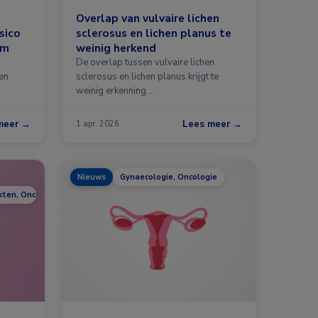
Overlap van vulvaire lichen
sico
sclerosus en lichen planus te
om
weinig herkend
De overlap tussen vulvaire lichen
en
sclerosus en lichen planus krijgt te
weinig erkenning …
meer →
Lees meer →
1 apr. 2026
Nieuws
Gynaecologie, Oncologie
kten, Oncologie