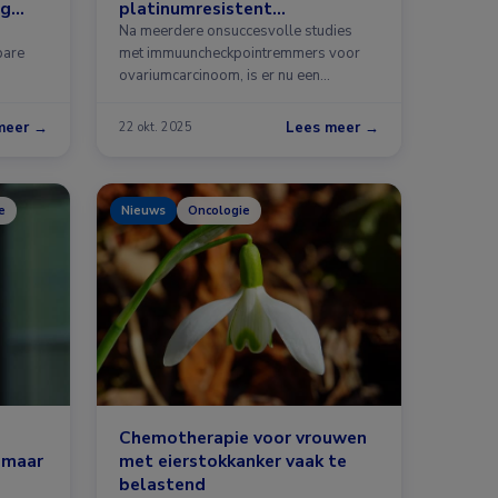
ng
platinumresistent
ovariumcarcinoom
Na meerdere onsuccesvolle studies
bare
met immuuncheckpointremmers voor
ovariumcarcinoom, is er nu een
positieve studie. In …
meer →
Lees meer →
22 okt. 2025
e
Nieuws
Oncologie
Chemotherapie voor vrouwen
, maar
met eierstokkanker vaak te
belastend