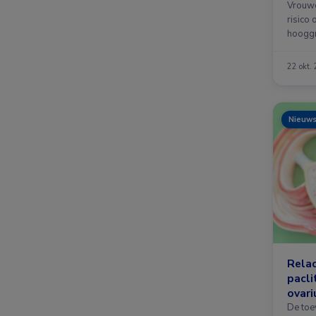
Vrouwe
risico 
hooggr
…
22 okt.
Nieuw
Relac
pacli
ovar
De toe