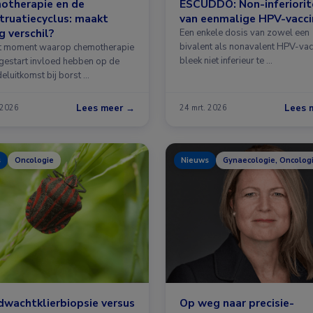
otherapie en de
ESCUDDO: Non-inferiorit
ruatiecyclus: maakt
van eenmalige HPV-vacci
g verschil?
Een enkele dosis van zowel een
bivalent als nonavalent HPV-vac
t moment waarop chemotherapie
bleek niet inferieur te …
gestart invloed hebben op de
eluitkomst bij borst …
Lees meer →
Lees 
 2026
24 mrt. 2026
s
Oncologie
Nieuws
Gynaecologie, Oncolog
dwachtklierbiopsie versus
Op weg naar precisie-