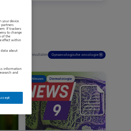
n your device.
 partners
em. If trackers
 menu to change
 of the
e effect within
y data about
190 resultaten
Gynaecologische oncologie
✕
ess information
research and
Nieuws
Dermatologie
Accept