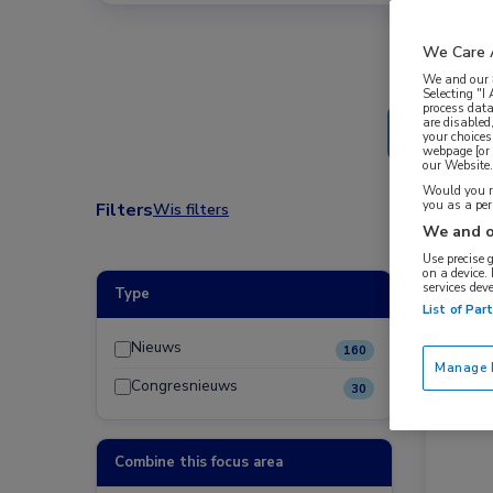
We Care 
We and our
Selecting "I
process data
are disabled
your choices
webpage [or 
our Website. 
Would you ra
you as a pe
Filters
Wis filters
We and o
Use precise 
on a device.
services dev
Type
Nieuw
List of Par
Endocr
Nieuws
160
Manage P
Congresnieuws
30
Combine this focus area