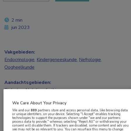
2 min
jun 2023
Vakgebieden:
Endocrinologie
,
Kindergeneeskunde
,
Nefrologie
,
Oogheelkunde
Aandachtsgebieden:
Diabetes
,
Netvliesafwijkingen
We Care About Your Privacy
Tags:
We and our
889
partners store and access personal data, like browsing data
obesitas
,
overgewicht
,
type 2-diabetes
or unique identifiers, on your device. Selecting "I Accept" enables tracking
technologies to support the purposes shown under "we and our partners
process data to provide," whereas selecting "Reject All" or withdrawing your
consent will disable them. If trackers are disabled, some content and ads you
Bij een hoger HbA
1c
en hogere postprandiale
see may not be as relevant to you. You can resurface this menu to change