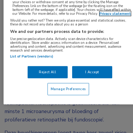
your choices or withdraw consent at any time by clicking the Manage
waarden in de kinderleeftijd neemt het risico op
Preferences link on the bottom of the webpage [or the floating icon on the
bottom-left of the webpage, if applicable]. Your choices will have effect within
our Website. For more details, refer to our Privacy Policy.
Privacy statement
nierziekten en diabetische retinopathie op latere
Would you rather not? Then we only place essential and statistical cookies,
leeftijd significant toe. Het advies is dan ook om
these do not record any data about you as a person
kinderen met diabetes type 2 hierop te screenen.
We and our partners process data to provide:
Use precise geolocation data. Actively scan device characteristics for
identification. Store and/or access information on a device. Personalised
Uit een longitudinale studie (43 jaar) bij kinderen
advertising and content, advertising and content measurement, audience
research and services development.
zonder de diagnose diabetes uit een
List of Partners (vendors)
Amerikaans/Indaase gemeenschap blijkt dat er een
verband bestaat tussen de glykemische waarden
Reject All
I Accept
(HbA
1c
en 2-uurs postprandiale plasmaglucose; 2-
uurs-PG) en het optreden van albuminurie (ACR ≥
Manage Preferences
30 mg/g), ernstige albuminurie (ACR ≥ 300 mg/g) en
retinopathie. Retinopathie is gedefinieerd als ‘ten
minste 1 microaneurysma of bloeding of
proliferatieve retinopathie bij fundoscopie’.
Deze bevolkingsgroep loopt twee keer zoveel risico