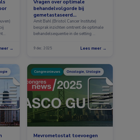
als
Vragen over optimale
oor
behandelvolgorde bij
gemetastaseerd
castratieresistent
euven)
Amit Bahl (Bristol Cancer Institute)
bij
prostaatcarcinoom
besprak inzichten omtrent de optimale
nt
behandelsequentie in de setting …
meer →
Lees meer →
9 dec. 2025
logie
Congresnieuws
Oncologie, Urologie
n
Mevrometostat toevoegen