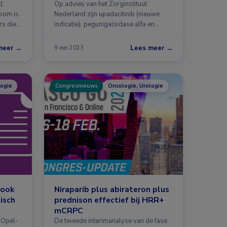
d,
Op advies van het Zorginstituut
noom is
Nederland zijn upadacitinib (nieuwe
rs die
indicatie), pegunigalsidase alfa en
niraparib …
meer →
Lees meer →
9 mei 2023
logie
Congresnieuws
Oncologie, Urologie
 ook
Niraparib plus abirateron plus
isch
prednison effectief bij HRR+
mCRPC
ROpel-
De tweede interimanalyse van de fase