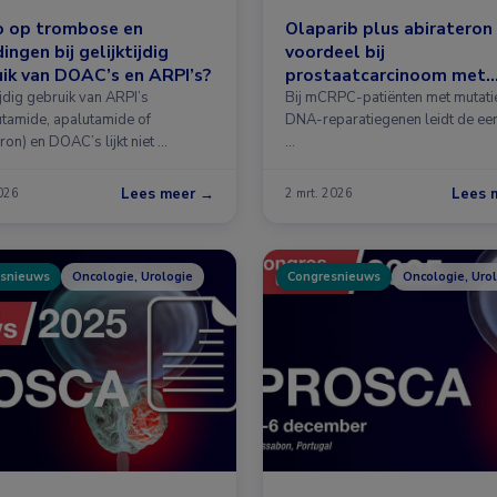
o op trombose en
Olaparib plus abirateron
ingen bij gelijktijdig
voordeel bij
ik van DOAC’s en ARPI’s?
prostaatcarcinoom met
BRCA-mutaties
ijdig gebruik van ARPI’s
Bij mCRPC-patiënten met mutatie
utamide, apalutamide of
DNA-reparatiegenen leidt de eer
ron) en DOAC’s lijkt niet …
…
Lees meer →
Lees 
026
2 mrt. 2026
snieuws
Oncologie, Urologie
Congresnieuws
Oncologie, Uro