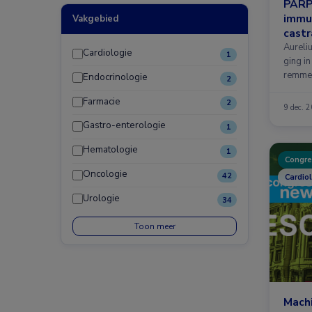
PARP
immuu
Vakgebied
castr
pros
Aureli
Cardiologie
1
ging i
remmer
Endocrinologie
2
Farmacie
2
9 dec. 
Gastro-enterologie
1
Hematologie
1
Congre
Oncologie
42
Cardiol
Urologie
34
Toon meer
Machi