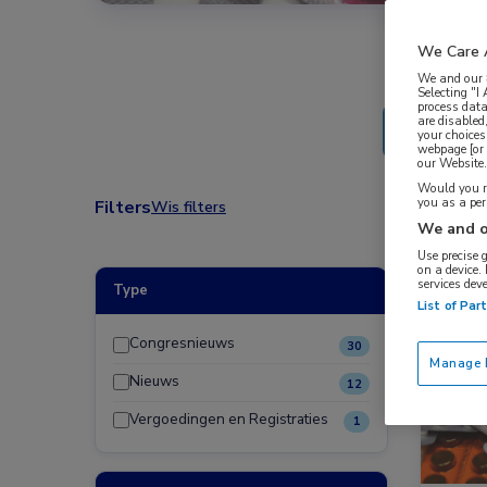
We Care 
We and our
Selecting "I
process data
are disabled
your choices
webpage [or 
our Website. 
Would you ra
you as a pe
Filters
Wis filters
We and o
Use precise 
on a device.
services dev
Type
Nieuw
List of Par
Hemato
Congresnieuws
30
Manage P
Nieuws
12
Vergoedingen en Registraties
1