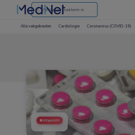
Search
through
Alle vakgebieden
Cardiologie
Coronavirus (COVID-19)
the
website
Uitgelicht