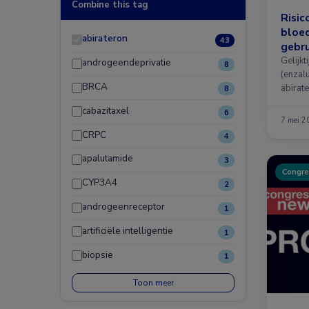
Combine this tag
Risic
bloed
abirateron
43
gebru
Gelijkt
androgeendeprivatie
8
(enzal
BRCA
abirate
8
cabazitaxel
6
7 mei 2
CRPC
4
apalutamide
3
Congre
CYP3A4
2
androgeenreceptor
1
artificiële intelligentie
1
biopsie
1
Toon meer