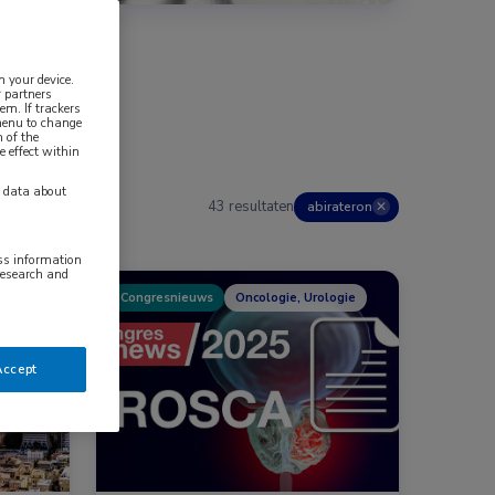
n your device.
 partners
em. If trackers
 menu to change
 of the
e effect within
y data about
43 resultaten
abirateron
✕
ess information
research and
Congresnieuws
Oncologie, Urologie
Accept