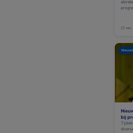
abirate
progre
22 nov.
Nieuw
Nieu
bij p
Tijden
divers