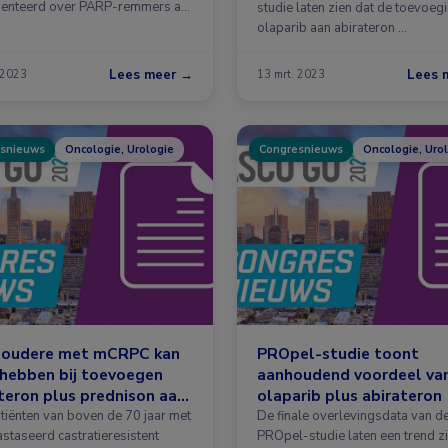
enteerd over PARP-remmers als
studie laten zien dat de toevoeg
eling …
olaparib aan abirateron …
Lees meer →
Lees 
 2023
13 mrt. 2023
snieuws
Oncologie, Urologie
Congresnieuws
Oncologie, Uro
e oudere met mCRPC kan
PROpel-studie toont
hebben bij toevoegen
aanhoudend voordeel va
teron plus prednison aan
olaparib plus abirateron
tiënten van boven de 70 jaar met
De finale overlevingsdata van d
staseerd castratieresistent
PROpel-studie laten een trend z