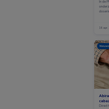
In de 
onderz
doseri
16 apr.
Nieuw
Abira
cabaz
Direct