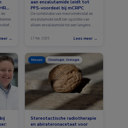
n
aan enzalutamide leidt tot
 HRR-
PFS-voordeel bij mCRPC
 de
De combinatie van mevrometostat en
tiënten
enzalutamide leidt ten opzichte van
sitief
alleen enzalutamide tot een langere …
meer →
Lees meer →
17 feb. 2025
Nieuws
Oncologie, Urologie
bij
Stereotactische radiotherapie
er:
en abirateronacetaat voor