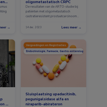
nen
oligometastatisch CRPC
asmus
De resultaten van de ARTO-studie bij
hting
patiënten met oligometastatisch
castratieresistent prostaatcarcinoom
(CRPC …
meer →
Lees meer →
14 dec. 2023
Vergoedingen en Registraties
Endocrinologie, Farmacie, Gastro-enterologie, Oncologie, Uro
Sluisplaatsing upadacitinib,
op
pegunigalsidase alfa en
on bij
niraparib-abirateron