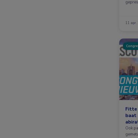
gepres
behand
11 apr.
Congre
Fitt
baat 
abira
ADT
Ook pa
gemeta