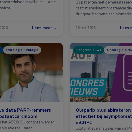
ron/prednison is veilig en lijkt de
patiënten met mCRPC
Bij patiënten met gemetastaseer
ssievrije en …
castratieresistent prostaatcarci
dringend behoefte aan biomarke
…
Lees meer →
Lees 
 2023
15 nov. 2023
s
Oncologie, Urologie
Congresnieuws
Oncologie, Uro
we data PARP-remmers
Olaparib plus abirateron
rostaatcarcinoom
effectief bij asymptomat
mCRPC
s het ASCO GU congres werden
e nieuwe resultaten
Exploratieve analyses van de P