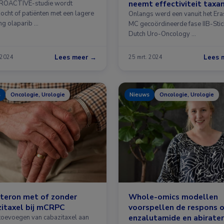
neemt effectiviteit taxa
PROACTIVE-studie wordt
ocht of patiënten met een lagere
toe in combinatie met
Onlangs werd een vanuit het Er
ng olaparib …
darolutamide?
MC gecoördineerde fase IIB-Stic
Dutch Uro-Oncology …
Lees meer →
Lees 
 2024
25 mrt. 2024
s
Oncologie, Urologie
Nieuws
Oncologie, Urologie
teron met of zonder
Whole-omics modellen
itaxel bij mCRPC
voorspellen de respons 
enzalutamide en abirater
 toevoegen van cabazitaxel aan