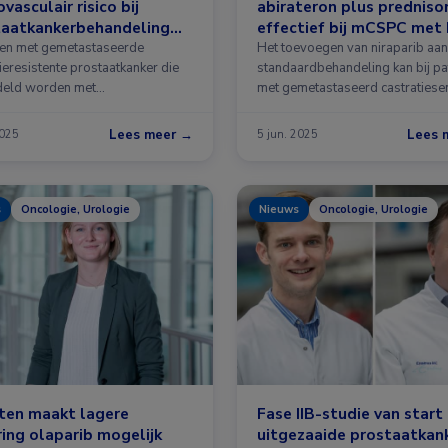
ovasculair risico bij
abirateron plus predniso
taatkankerbehandeling
effectief bij mCSPC met
n voorspellen
afwijkingen
ten met gemetastaseerde
Het toevoegen van niraparib aan
ieresistente prostaatkanker die
standaardbehandeling kan bij pa
deld worden met
met gemetastaseerd castratiesen
eenreceptorblokkers, zoals
prostaat …
eron of enzalutamide …
Lees meer →
Lees 
2025
5 jun. 2025
s
Oncologie, Urologie
Nieuws
Oncologie, Urologie
ten maakt lagere
Fase IIB-studie van start 
ing olaparib mogelijk
uitgezaaide prostaatkank