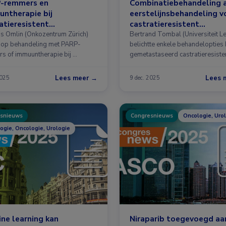
-remmers en
Combinatiebehandeling 
ntherapie bij
eerstelijnsbehandeling v
atieresistent
castratieresistent
taatcarcinoom
prostaatcarcinoom
us Omlin (Onkozentrum Zürich)
Bertrand Tombal (Universiteit L
n op behandeling met PARP-
belichtte enkele behandelopties 
s of immuuntherapie bij …
gemetastaseerd castratieresiste
prostaatcarcinoom (mCRPC …
Lees meer →
Lees 
2025
9 dec. 2025
snieuws
Congresnieuws
Oncologie, Uro
ogie, Oncologie, Urologie
ne learning kan
Niraparib toegevoegd aa