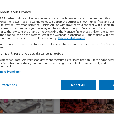
About Your Privacy
Nascholing
Nieuws
887
partners store and access personal data, like browsing data or unique identifiers, o
 Accept" enables tracking technologies to support the purposes shown under "we and our
 to provide," whereas selecting "Reject All" or withdrawing your consent will disable th
, some content and ads you see may not be as relevant to you. You can resurface this
 or withdraw consent at any time by clicking the Manage Preferences link on the bottom
the floating icon on the bottom-left of the webpage, if applicable]. Your choices will hav
For more details, refer to our Privacy Policy.
Privacy statement
ther not? Then we only place essential and statistical cookies, these do not record an
rson
ur partners process data to provide:
geolocation data. Actively scan device characteristics for identification. Store and/or acc
 Personalised advertising and content, advertising and content measurement, audience 
elopment.
s
Congresnieuws
Oncologie
tners (vendors)
logie, Oncologie, Urologie
references
Reject All
I 