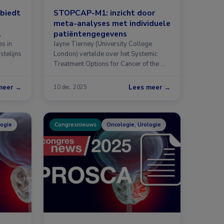
 biedt
STOPCAP-M1: inzicht door
meta-analyses met individuele
patiëntengegevens
s in
Jayne Tierney (University College
stelijns
London) vertelde over het Systemic
Treatment Options for Cancer of the …
meer →
Lees meer →
10 dec. 2025
logie
Congresnieuws
Oncologie, Urologie