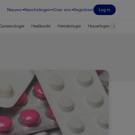
Nieuws
Nascholingen
Over ons
Registreer
Log in
Gynaecologie
Heelkunde
Hematologie
Huisartsgeneeskunde