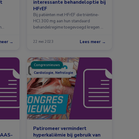
it
interessante behandeloptie bij
HFrEF
Bij patiënten met HFrEF die triëntine-
HCl 300 mg aan hun standaard
n
behandelregime toegevoegd kregen …
meer →
Lees meer →
22 mei 2023
Congresnieuws
Cardiologie, Nefrologie
Patiromeer vermindert
 RAAS-
hyperkaliëmie bij gebruik van