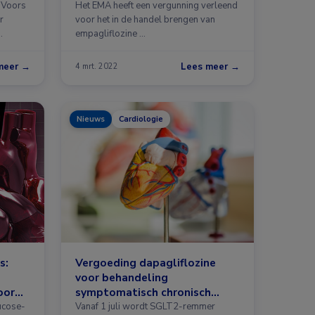
ejectiefractie
n Voors
Het EMA heeft een vergunning verleend
r
voor het in de handel brengen van
…
empagliflozine …
meer →
Lees meer →
4 mrt. 2022
Nieuws
Cardiologie
s:
Vergoeding dapagliflozine
voor behandeling
oor
symptomatisch chronisch
hartfalen met verminderde
ucose-
Vanaf 1 juli wordt SGLT2-remmer