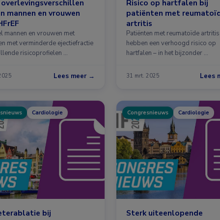
overlevingsverschillen
Risico op hartfalen bij
en mannen en vrouwen
patiënten met reumatoï
HFrEF
artritis
l mannen en vrouwen met
Patiënten met reumatoïde artritis
en met verminderde ejectiefractie
hebben een verhoogd risico op
llende risicoprofielen …
hartfalen – in het bijzonder …
Lees meer →
Lees 
 2025
31 mrt. 2025
snieuws
Cardiologie
Congresnieuws
Cardiologie
terablatie bij
Sterk uiteenlopende