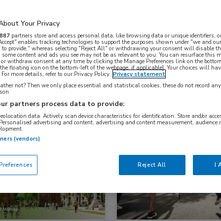
About Your Privacy
Nascholing
Nieuws
887
partners store and access personal data, like browsing data or unique identifiers, o
 Accept" enables tracking technologies to support the purposes shown under "we and our
 to provide," whereas selecting "Reject All" or withdrawing your consent will disable th
, some content and ads you see may not be as relevant to you. You can resurface this
 or withdraw consent at any time by clicking the Manage Preferences link on the bottom
the floating icon on the bottom-left of the webpage, if applicable]. Your choices will hav
For more details, refer to our Privacy Policy.
Privacy statement
ther not? Then we only place essential and statistical cookies, these do not record an
rson
ur partners process data to provide:
geolocation data. Actively scan device characteristics for identification. Store and/or acc
 Personalised advertising and content, advertising and content measurement, audience 
elopment.
snieuws
Cardiologie
Nieuws
tners (vendors)
Cardiologie, Huisartsgeneeskund
references
Reject All
I 