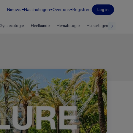
Nieuws
Nascholingen
Over ons
Registreer
Log in
Gynaecologie
Heelkunde
Hematologie
Huisartsgeneeskunde