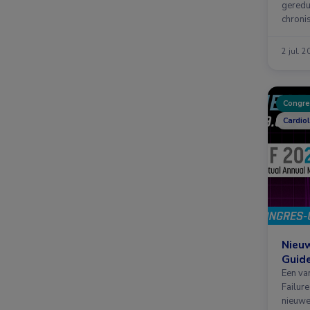
gereduc
chroni
vroege
2 jul. 
Congre
Cardiol
Nieuw
Guide
Een va
Failur
nieuwe