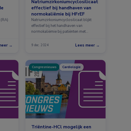
Natriumzirkoniumcyclosilicaat
de
effectief bij handhaven van
normokaliëmie bij HFrEF
 (RA)
Natriumzirkoniumcyclosilicaat blijkt
effectief bij het handhaven van
normokaliëmie bij patiënten met
hartfalen en …
meer →
Lees meer →
9 dec. 2024
Congresnieuws
Cardiologie
Triëntine-HCl mogelijk een