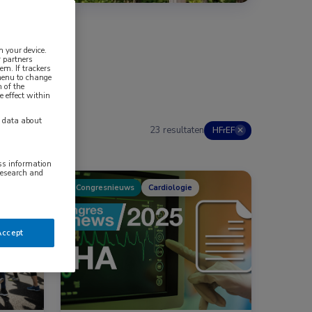
n your device.
 partners
em. If trackers
 menu to change
 of the
e effect within
y data about
23 resultaten
HFrEF
✕
ess information
research and
Congresnieuws
Cardiologie
e
Accept