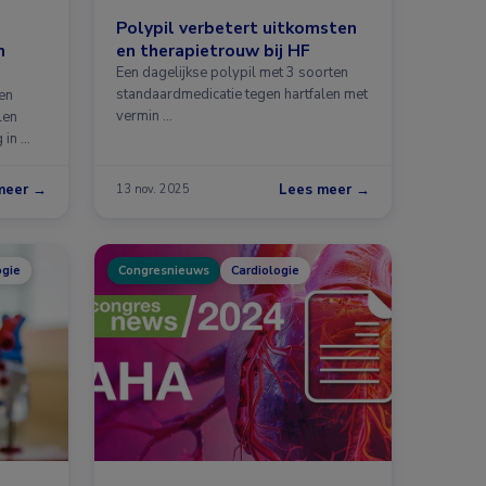
Polypil verbetert uitkomsten
n
en therapietrouw bij HF
Een dagelijkse polypil met 3 soorten
standaardmedicatie tegen hartfalen met
en
vermin …
len
 in …
meer →
Lees meer →
13 nov. 2025
ogie
Congresnieuws
Cardiologie