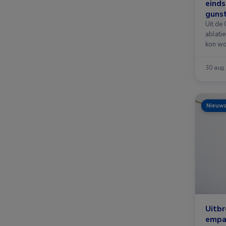
einds
guns
Uit de
ablatie
kon wo
30 aug
Nieuw
Uitbr
empag