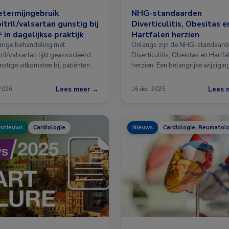
etermijngebruik
NHG-standaarden
itril/valsartan gunstig bij
Diverticulitis, Obesitas e
 in dagelijkse praktijk
Hartfalen herzien
rige behandeling met
Onlangs zijn de NHG-standaard
ril/valsartan lijkt geassocieerd
Diverticulitis, Obesitas en Hartfa
nstige uitkomsten bij patiënten
herzien. Een belangrijke wijziging
rtfalen …
Lees meer →
Lees 
 2026
16 dec. 2025
snieuws
Cardiologie
Nieuws
Cardiologie, Reumatol