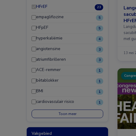
HFrEF
Lang
23
sacub
empagliflozine
5
HFrEF
Langdu
HFpEF
5
sacubit
hyperkaliëmie
met gu
4
met ha
angiotensine
3
13 mei
atriumfibrilleren
3
ACE-remmer
1
Congre
bètablokker
1
BMI
1
cardiovasculair risico
1
Toon meer
Vakgebied