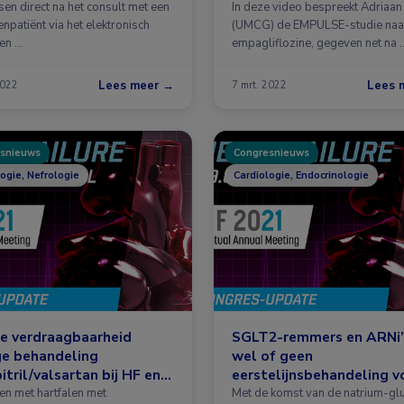
alen
sen direct na het consult met een
In deze video bespreekt Adriaa
enpatiënt via het elektronisch
(UMCG) de EMPULSE-studie naa
ten …
empagliflozine, gegeven net na 
Lees meer →
Lees 
2022
7 mrt. 2022
snieuws
Congresnieuws
ogie, Nefrologie
Cardiologie, Endocrinologie
e verdraagbaarheid
SGLT2-remmers en ARNi’
ge behandeling
wel of geen
itril/valsartan bij HF en
eerstelijnsbehandeling v
HFrEF?
ten met hartfalen met
Met de komst van de natrium-gl