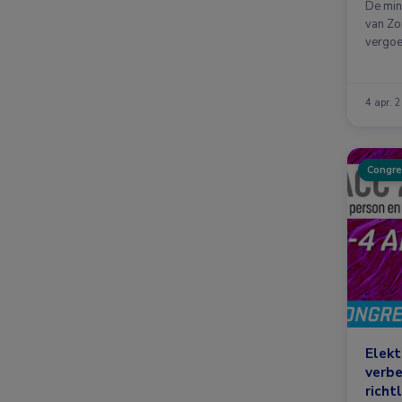
De min
van Zo
vergoe
4 apr. 
Congre
Elek
verbe
richt