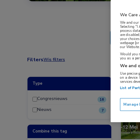
We Care 
We and our
Selecting "I
process data
are disabled
your choices
webpage [or 
our Website. 
Would you ra
you as a pe
Filters
Wis filters
We and o
Use precise 
on a device.
services dev
Type
Congre
List of Par
Congresnieuws
16
Manage P
Nieuws
7
Combine this tag