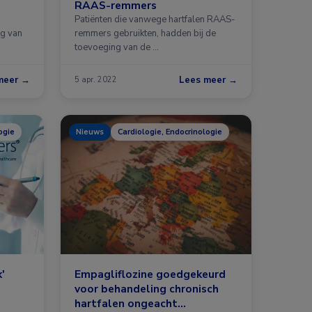
RAAS-remmers
Patiënten die vanwege hartfalen RAAS-
ng van
remmers gebruikten, hadden bij de
toevoeging van de …
meer →
Lees meer →
5 apr. 2022
ogie
Nieuws
Cardiologie, Endocrinologie
'
Empagliflozine goedgekeurd
voor behandeling chronisch
hartfalen ongeacht