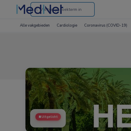
Search
through
Alle vakgebieden
Cardiologie
Coronavirus (COVID-19)
the
website
Uitgelicht