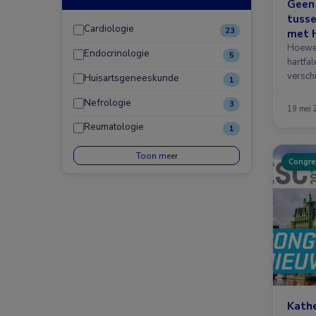
Geen 
tuss
Cardiologie
23
met 
Hoewe
Endocrinologie
5
hartfal
verschi
Huisartsgeneeskunde
1
Nefrologie
3
19 mei
Reumatologie
1
Toon meer
Congre
Kathe