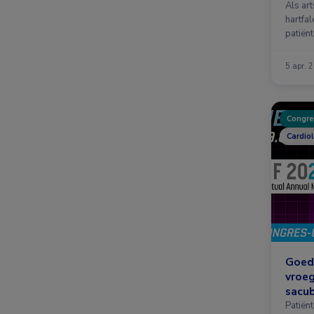
hartf
Als art
hartfal
patiën
5 apr. 
Congre
Cardiol
Goed
vroe
sacub
CKD
Patiën