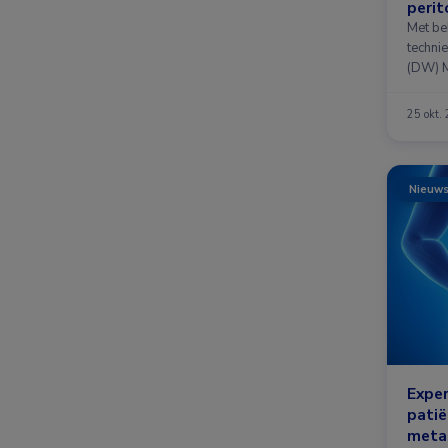
peri
Met be
techni
(DW) M
25 okt.
Nieuw
Expe
patië
meta