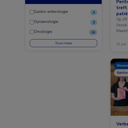
Perit
treft
Gastro-enterologie
4
patië
Op 29 
Gynaecologie
3
Anouk R
Maastri
Oncologie
18
Toon meer
12 jun.
Nieuw
Gastro
Verbe