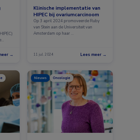
g
Klinische implementatie van
HIPEC bij ovariumcarcinoom
Op 3 april 2024 promoveerde Ruby
van Stein aan de Universiteit van
Amsterdam op haar …
(HIPEC)
e
ie …
meer →
Lees meer →
11 jul. 2024
ie
Nieuws
Oncologie