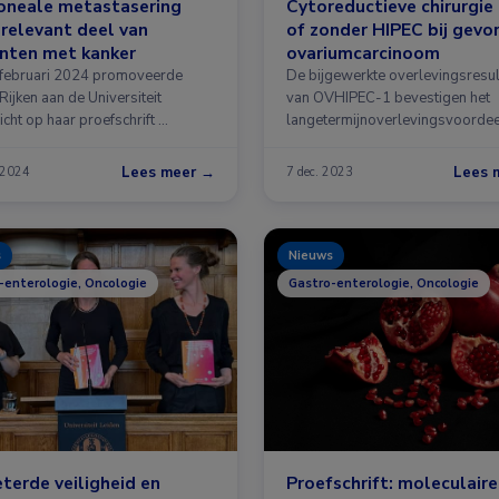
oneale metastasering
Cytoreductieve chirurgie
 relevant deel van
of zonder HIPEC bij gevo
nten met kanker
ovariumcarcinoom
februari 2024 promoveerde
De bijgewerkte overlevingsresul
ijken aan de Universiteit
van OVHIPEC-1 bevestigen het
cht op haar proefschrift …
langetermijnoverlevingsvoordee
Lees meer →
Lees 
 2024
7 dec. 2023
s
Nieuws
-enterologie, Oncologie
Gastro-enterologie, Oncologie
terde veiligheid en
Proefschrift: moleculaire