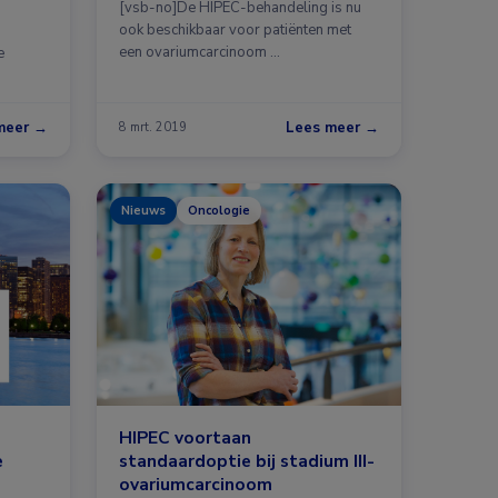
[vsb-no]De HIPEC-behandeling is nu
ook beschikbaar voor patiënten met
een ovariumcarcinoom …
e
meer →
Lees meer →
8 mrt. 2019
Nieuws
Oncologie
HIPEC voortaan
e
standaardoptie bij stadium III-
ovariumcarcinoom