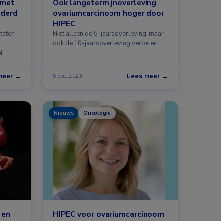
 met
Ook langetermijnoverleving
rderd
ovariumcarcinoom hoger door
HIPEC
taten
Niet alleen de 5-jaarsoverleving, maar
ook de 10-jaarsoverleving verbetert …
l …
meer →
Lees meer →
5 dec. 2023
Nieuws
Oncologie
 en
HIPEC voor ovariumcarcinoom