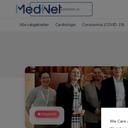
Search
through
Alle vakgebieden
Cardiologie
Coronavirus (COVID-19)
the
website
Uitgelicht
We Care 