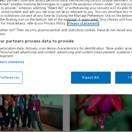
887
partners store and access personal data, like browsing data or unique identifiers, o
 Accept" enables tracking technologies to support the purposes shown under "we and our
 to provide," whereas selecting "Reject All" or withdrawing your consent will disable th
, some content and ads you see may not be as relevant to you. You can resurface this
 or withdraw consent at any time by clicking the Manage Preferences link on the bottom
Nascholing
Nieuws
the floating icon on the bottom-left of the webpage, if applicable]. Your choices will hav
For more details, refer to our Privacy Policy.
Privacy statement
ther not? Then we only place essential and statistical cookies, these do not record an
rson
ur partners process data to provide:
geolocation data. Actively scan device characteristics for identification. Store and/or acc
 Personalised advertising and content, advertising and content measurement, audience 
elopment.
tners (vendors)
references
Reject All
I 
s
Oncologie
Nieuws
Gynaecologie, Oncolog