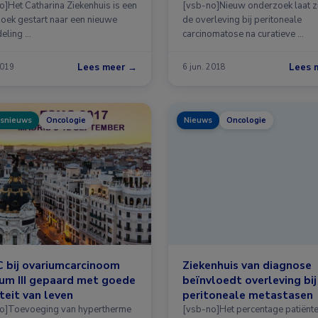
o]Het Catharina Ziekenhuis is een
[vsb-no]Nieuw onderzoek laat z
oek gestart naar een nieuwe
de overleving bij peritoneale
eling …
carcinomatose na curatieve …
Lees meer →
Lees 
2019
6 jun. 2018
snieuws
Oncologie
Nieuws
Oncologie
 bij ovariumcarcinoom
Ziekenhuis van diagnose
um III gepaard met goede
beïnvloedt overleving bij
teit van leven
peritoneale metastasen
o]Toevoeging van hypertherme
[vsb-no]Het percentage patiënt