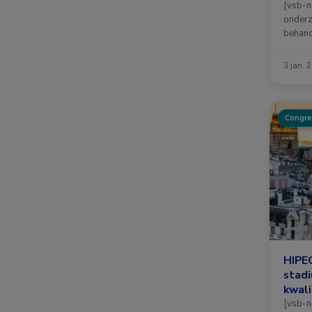
[vsb-n
onderz
behand
3 jan. 
Congre
HIPEC
stadi
kwali
[vsb-n