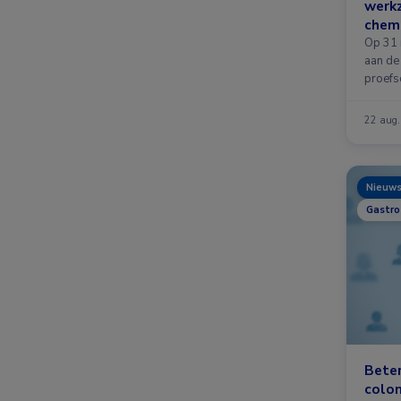
werk
chemo
met c
Op 31
behul
aan de 
proefs
biom
22 aug
Nieuw
Gastro
Beter
colo