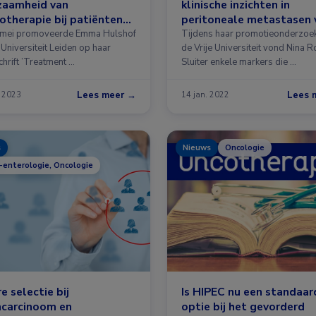
zaamheid van
klinische inzichten in
therapie bij patiënten
peritoneale metastasen 
olorectale kanker met
colorectaal carcinoom
 mei promoveerde Emma Hulshof
Tijdens haar promotieonderzoe
p van genetische
Universiteit Leiden op haar
de Vrije Universiteit vond Nina R
chrift ’Treatment …
Sluiter enkele markers die …
arkers
Lees meer →
Lees 
. 2023
14 jan. 2022
s
Nieuws
Oncologie
-enterologie, Oncologie
e selectie bij
Is HIPEC nu een standaar
ncarcinoom en
optie bij het gevorderd