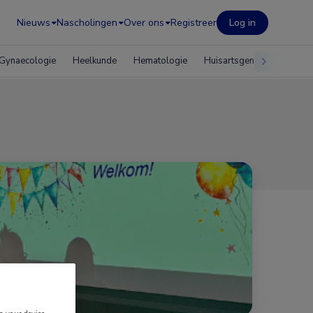
Nieuws
Nascholingen
Over ons
Registreer
Log in
Gynaecologie
Heelkunde
Hematologie
Huisartsgeneeskunde