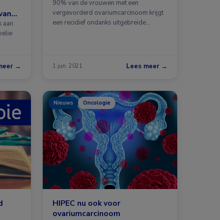
90% van de vrouwen met een
van
vergevorderd ovariumcarcinoom krijgt
een recidief ondanks uitgebreide
k aan
debulkingoperatie …
oelie
meer →
Lees meer →
1 jun. 2021
Nieuws
Oncologie
d
HIPEC nu ook voor
ovariumcarcinoom