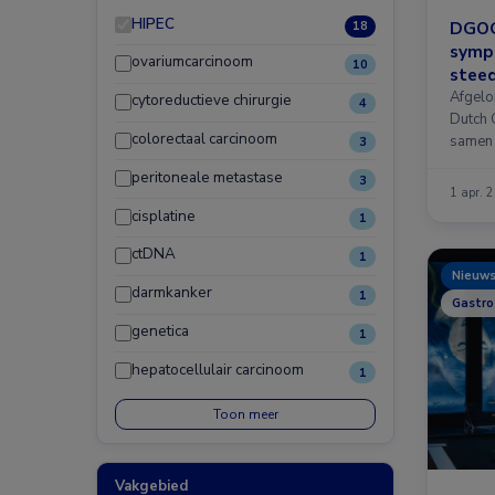
HIPEC
DGOG 
18
sympo
ovariumcarcinoom
10
steed
gyna
Afgelo
cytoreductieve chirurgie
4
Dutch 
colorectaal carcinoom
samen 
3
gynaec
peritoneale metastase
3
1 apr. 
cisplatine
1
ctDNA
1
Nieuw
darmkanker
1
Gastro
genetica
1
hepatocellulair carcinoom
1
Toon meer
Vakgebied