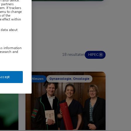
n your device.
 partners
em. If trackers
 menu to change
 of the
e effect within
y data about
ess information
research and
18 resultaten
HIPEC
✕
Accept
ie
Nieuws
Gynaecologie, Oncologie