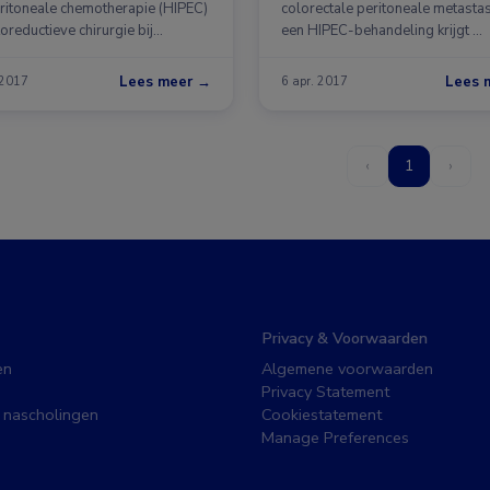
eritoneale chemotherapie (HIPEC)
colorectale peritoneale metasta
oreductieve chirurgie bij
een HIPEC-behandeling krijgt …
ten met …
Lees meer →
Lees 
 2017
6 apr. 2017
‹
1
›
Privacy & Voorwaarden
en
Algemene voorwaarden
Privacy Statement
 nascholingen
Cookiestatement
Manage Preferences