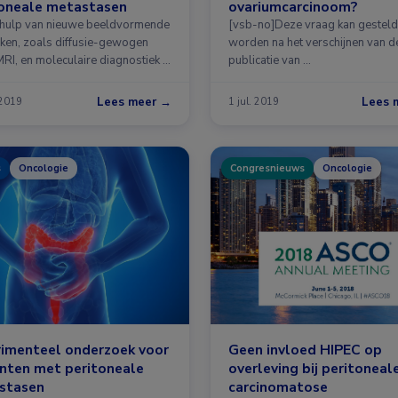
toneale metastasen
ovariumcarcinoom?
hulp van nieuwe beeldvormende
[vsb-no]Deze vraag kan gesteld
eken, zoals diffusie-gewogen
worden na het verschijnen van d
RI, en moleculaire diagnostiek …
publicatie van …
Lees meer →
Lees 
 2019
1 jul. 2019
s
Oncologie
Congresnieuws
Oncologie
rimenteel onderzoek voor
Geen invloed HIPEC op
nten met peritoneale
overleving bij peritoneal
stasen
carcinomatose