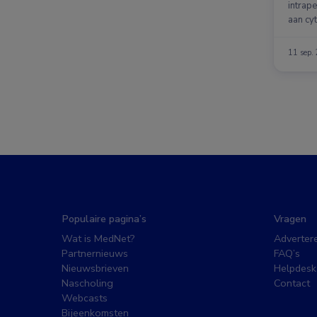
intrap
aan cyt
patiën
11 sep.
Populaire pagina’s
Vragen
Wat is MedNet?
Adverter
Partnernieuws
FAQ’s
Nieuwsbrieven
Helpdesk
Nascholing
Contact
Webcasts
Bijeenkomsten