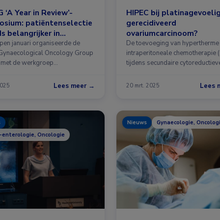
‘A Year in Review’-
HIPEC bij platinagevoeli
sium: patiëntenselectie
gerecidiveerd
s belangrijker in
ovariumcarcinoom?
ecologische oncologie
pen januari organiseerde de
De toevoeging van hypertherme
Gynaecological Oncology Group
intraperitoneale chemotherapie 
met de werkgroep
tijdens secundaire cytoreductiev
ologische oncologie …
chirurgie (SCS) lijkt de progress
Lees meer →
Lees 
2025
20 mrt. 2025
s
Nieuws
Gynaecologie, Oncolog
-enterologie, Oncologie