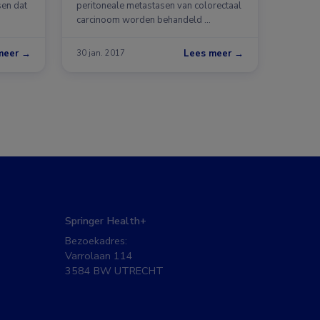
sen dat
peritoneale metastasen van colorectaal
carcinoom worden behandeld …
meer →
Lees meer →
30 jan. 2017
Springer Health+
Bezoekadres:
Varrolaan 114
3584 BW UTRECHT