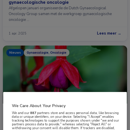
gynaecologische oncologie
Afgelopen januari organiseerde de Dutch Gynaecological
Oncology Group samen met de werkgroep gynaecologische
oncologie …
Lees meer →
1 apr. 2025
Nieuws
Gynaecologie, Oncologie
We Care About Your Privacy
HIPEC bij platinagevoelig gerecidiveerd
We and our
887
partners store and access personal data, like browsing
data or unique identifiers, on your device. Selecting "I Accept" enables
ovariumcarcinoom?
tracking technologies to support the purposes shown under "we and our
De toevoeging van hypertherme intraperitoneale chemotherapie
partners process data to provide," whereas selecting "Reject All" or
withdrawing your consent will disable them. If trackers are disabled,
(HIPEC) tijdens secundaire cytoreductieve chirurgie (SCS) lijkt de