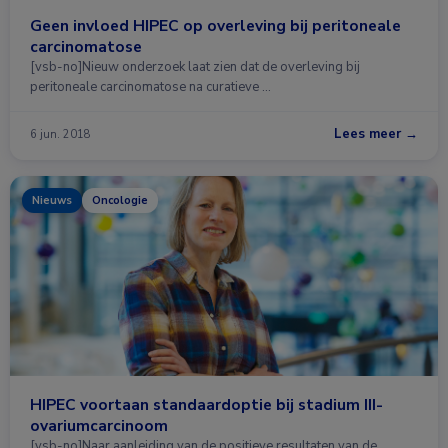
Geen invloed HIPEC op overleving bij peritoneale
carcinomatose
[vsb-no]Nieuw onderzoek laat zien dat de overleving bij
peritoneale carcinomatose na curatieve …
Lees meer →
6 jun. 2018
Nieuws
Oncologie
HIPEC voortaan standaardoptie bij stadium III-
ovariumcarcinoom
[vsb-no]Naar aanleiding van de positieve resultaten van de