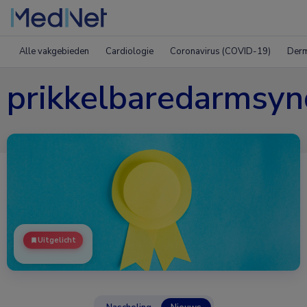
Alle vakgebieden
Cardiologie
Coronavirus (COVID-19)
Derm
prikkelbaredarmsy
Uitgelicht