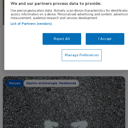
We and our partners process data to provide:
Use precise geolocation data. Actively scan device characteristics for identificatio
access information on a device. Personalised advertising and content, advertisi
measurement, audience research and services development.
List of Partners (vendors)
De rol van de MDL-arts bij voedselintolerantie
door MCAS
Reject All
I Accept
In een artikel in Digestive Diseases and Sciences wordt de
diagnostiek en behandeling …
Manage Preferences
Lees meer →
8 jan. 2025
Nieuws
Gastro-enterologie, Heelkunde