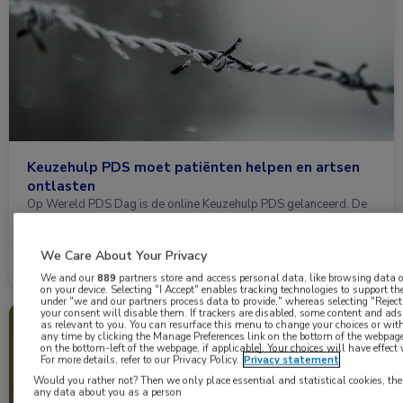
Keuzehulp PDS moet patiënten helpen en artsen
ontlasten
Op Wereld PDS Dag is de online Keuzehulp PDS gelanceerd. De
tool helpt mensen …
We Care About Your Privacy
Lees meer →
12 mei 2025
We and our
889
partners store and access personal data, like browsing data or
on your device. Selecting "I Accept" enables tracking technologies to support 
under "we and our partners process data to provide," whereas selecting "Rejec
your consent will disable them. If trackers are disabled, some content and ad
as relevant to you. You can resurface this menu to change your choices or wi
Nieuws
Gastro-enterologie, Voeding
any time by clicking the Manage Preferences link on the bottom of the webpage 
on the bottom-left of the webpage, if applicable]. Your choices will have effect
For more details, refer to our Privacy Policy.
Privacy statement
Would you rather not? Then we only place essential and statistical cookies, the
any data about you as a person