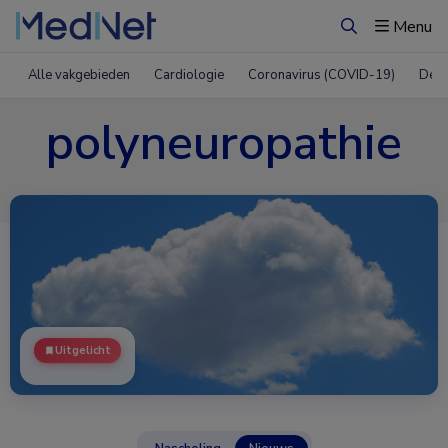
Menu
Zoeken
Alle vakgebieden
Cardiologie
Coronavirus (COVID-19)
Derm
polyneuropathie
Uitgelicht