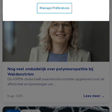
Lees meer →
24 jun. 2025
Manage Preferences
Nieuws
Hematologie
Nog veel onduidelijk over polyneuropathie bij
Waldenström
De ASPEN-studie heeft waardevolle inzichten opgeleverd over de
effectiviteit en bijwerkingen van …
Lees meer →
8 apr. 2025