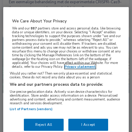
Een eenmalige behandeling met de experimentele CRISPR-Cas9-
therapie nexiguran ziclumeran leidt tot snelle en …
We Care About Your Privacy
Lees meer →
13 jan. 2026
We and our
887
partners store and access personal data, like browsing
data or unique identifiers, on your device. Selecting "I Accept" enables
tracking technologies to support the purposes shown under "we and our
partners process data to provide," whereas selecting "Reject All" or
Congresnieuws
Neurologie
withdrawing your consent will disable them. If trackers are disabled,
some content and ads you see may not be as relevant to you. You can
resurface this menu to change your choices or withdraw consent at any
time by clicking the Manage Preferences link on the bottom of the
webpage [or the floating icon on the bottom-left of the webpage, if
applicable]. Your choices will have effect within our Website. For more
details, refer to our Privacy Policy.
Privacy statement
Would you rather not? Then we only place essential and statistical
cookies, these do not record any data about you as a person
We and our partners process data to provide:
Use precise geolocation data. Actively scan device characteristics for
identification. Store and/or access information on a device. Personalised
advertising and content, advertising and content measurement, audience
ChatGPT behulpzaam bij diagnostiek van
research and services development.
polyneuropathie
List of Partners (vendors)
Met meer dan 100 verschillende oorzaken is het een uitdaging om
de juiste diagnose te …
Reject All
I Accept