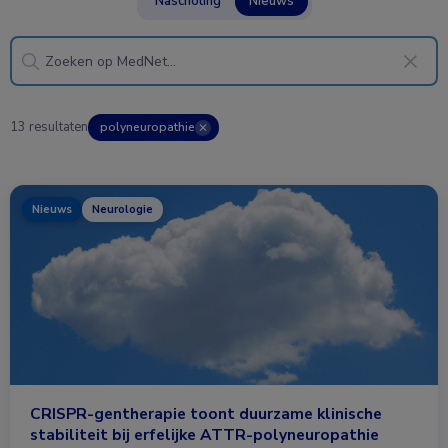
Nascholing
Nieuws
13 resultaten
polyneuropathie
✕
Nieuws
Neurologie
CRISPR-gentherapie toont duurzame klinische
stabiliteit bij erfelijke ATTR-polyneuropathie