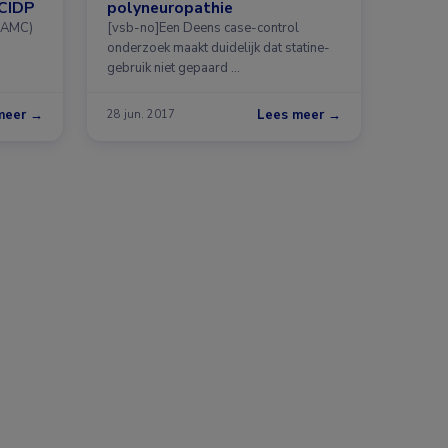
CIDP
polyneuropathie
 (AMC)
[vsb-no]Een Deens case-control
onderzoek maakt duidelijk dat statine-
gebruik niet gepaard …
meer →
Lees meer →
28 jun. 2017