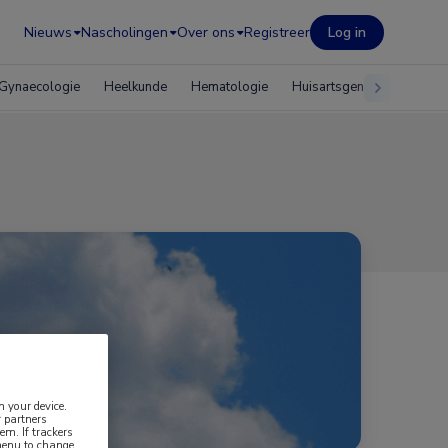
Nieuws
Nascholingen
Over ons
Registreer
Log in
Gynaecologie
Heelkunde
Hematologie
Huisartsgeneeskunde
n your device.
 partners
em. If trackers
 menu to change