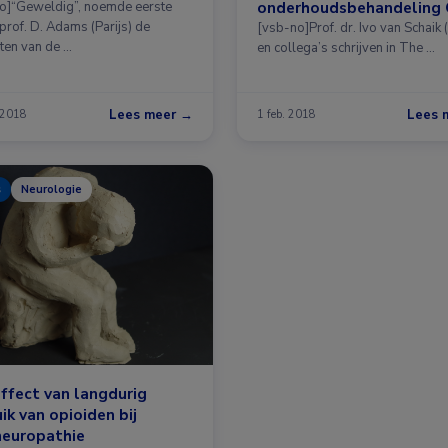
onderhoudsbehandeling 
o]“Geweldig”, noemde eerste
prof. D. Adams (Parijs) de
[vsb-no]Prof. dr. Ivo van Schaik
aten van de …
en collega’s schrijven in The …
Lees meer →
Lees 
 2018
1 feb. 2018
s
Neurologie
ffect van langdurig
ik van opioiden bij
neuropathie