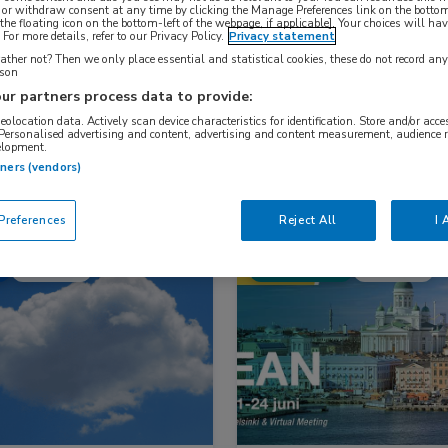
 or withdraw consent at any time by clicking the Manage Preferences link on the bottom
the floating icon on the bottom-left of the webpage, if applicable]. Your choices will hav
For more details, refer to our Privacy Policy.
Privacy statement
Nascholing
Nieuws
ther not? Then we only place essential and statistical cookies, these do not record an
rson
ur partners process data to provide:
geolocation data. Actively scan device characteristics for identification. Store and/or acc
 Personalised advertising and content, advertising and content measurement, audience 
elopment.
tners (vendors)
references
Reject All
I 
s
Neurologie
Congresnieuws
Neurologie