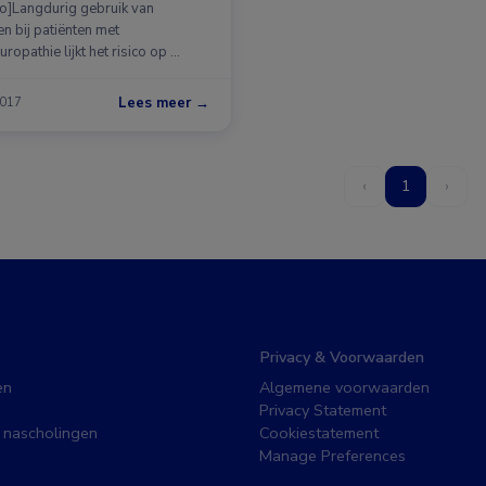
o]Langdurig gebruik van
n bij patiënten met
ropathie lijkt het risico op …
Lees meer →
2017
‹
1
›
Privacy & Voorwaarden
en
Algemene voorwaarden
Privacy Statement
 nascholingen
Cookiestatement
Manage Preferences