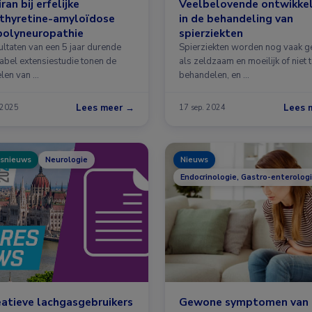
ran bij erfelijke
Veelbelovende ontwikke
sthyretine-amyloïdose
in de behandeling van
polyneuropathie
spierziekten
ultaten van een 5 jaar durende
Spierziekten worden nog vaak g
abel extensiestudie tonen de
als zeldzaam en moeilijk of niet 
len van …
behandelen, en …
Lees meer →
Lees 
 2025
17 sep. 2024
snieuws
Neurologie
Nieuws
Endocrinologie, Gastro-enterolog
atieve lachgasgebruikers
Gewone symptomen van