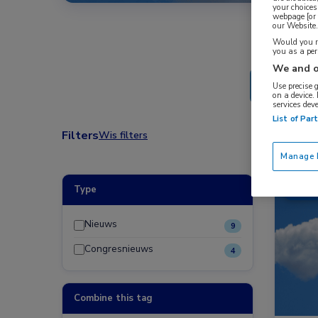
your choices
webpage [or 
our Website. 
Would you ra
you as a pe
We and o
Use precise 
on a device.
services dev
List of Par
Filters
Wis filters
Manage P
Type
Nieuw
Nieuws
9
Congresnieuws
4
Combine this tag