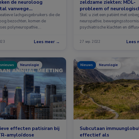
eken de neuroloog
zeldzame ziekten: MDL-
tal vanwege
probleem of neurologisc
neuropathie, myelopathie
raadsel?
reatieve lachgasgebruikers die de
Stel: u ziet een patiënt met onb
cefalopathie
oog bezochten, komen de
neuropathie, bewegingsstoornis
ses polyneuropathie,
psychiatrische klachten en diffus
athie en …
Lees meer →
Lees 
2023
27 sep. 2022
snieuws
Neurologie
Nieuws
Neurologie
ieve effecten patisiran bij
Subcutaan immuunglobul
R-amyloïdose
effectief als