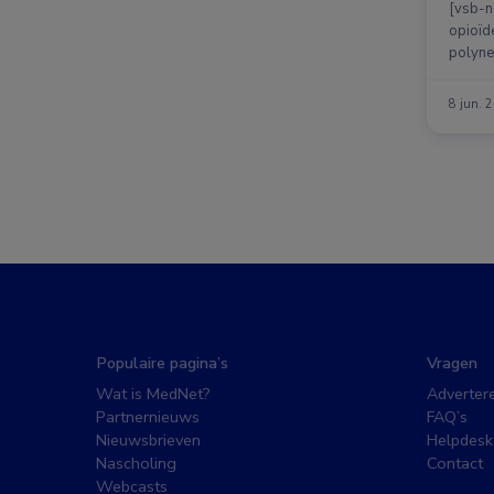
[vsb-n
opioïde
polyneu
8 jun. 
Populaire pagina’s
Vragen
Wat is MedNet?
Adverter
Partnernieuws
FAQ’s
Nieuwsbrieven
Helpdesk
Nascholing
Contact
Webcasts