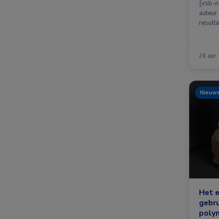
[vsb-n
auteur 
result
26 apr.
Nieuw
Het e
gebru
poly