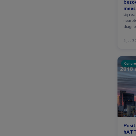
bezo
mees
poly
Bij rec
of en
neurol
diagno
myelop
5 jul. 
Congre
Posit
hATT