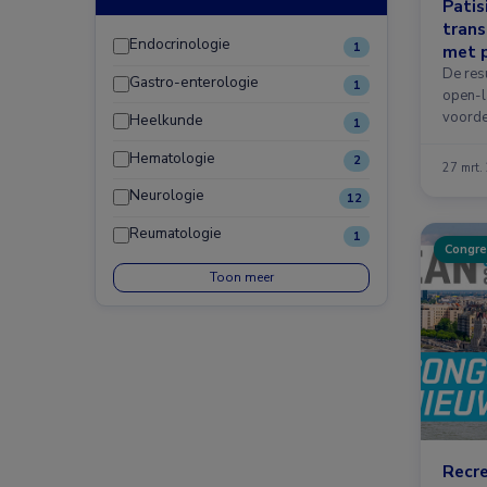
Patisi
tran
Endocrinologie
1
met 
De res
Gastro-enterologie
1
open-l
voorde
Heelkunde
1
Hematologie
2
27 mrt.
Neurologie
12
Reumatologie
1
Congre
Toon meer
Recre