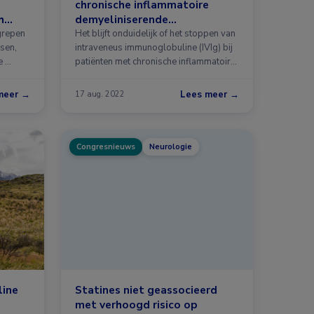
chronische inflammatoire
h
demyeliniserende
polyradiculoneuropathie?
egrepen
Het blijft onduidelijk of het stoppen van
sen,
intraveneus immunoglobuline (IVIg) bij
e …
patiënten met chronische inflammatoire
…
meer →
Lees meer →
17 aug. 2022
Congresnieuws
Neurologie
ine
Statines niet geassocieerd
met verhoogd risico op