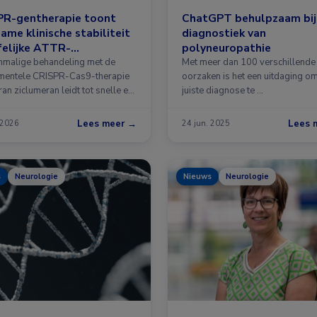
PR-gentherapie toont
ChatGPT behulpzaam bij
ame klinische stabiliteit
diagnostiek van
rfelijke ATTR-
polyneuropathie
neuropathie
nmalige behandeling met de
Met meer dan 100 verschillende
mentele CRISPR-Cas9-therapie
oorzaken is het een uitdaging o
an ziclumeran leidt tot snelle en
juiste diagnose te …
Lees meer →
Lees 
 2026
24 jun. 2025
s
Neurologie
Nieuws
Neurologie