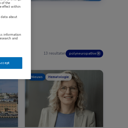
 of the
e effect within
y data about
ess information
research and
13 resultaten
polyneuropathie
✕
Accept
Nieuws
Hematologie