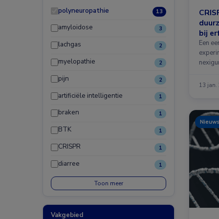
polyneuropathie
CRIS
13
duurz
amyloidose
3
bij e
poly
Een ee
lachgas
2
experi
myelopathie
nexigur
2
…
pijn
2
13 jan.
artificiële intelligentie
1
braken
1
Nieuw
BTK
1
CRISPR
1
diarree
1
Toon meer
Vakgebied