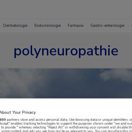
Dermatologie
Endocrinologie
Farmacie
Gastro-enterologie
polyneuropathie
About Your Privacy
889
partners store and access personal data, like browsing data or unique identifiers, o
 Accept" enables tracking technologies to support the purposes shown under "we and our
 to provide," whereas selecting "Reject All" or withdrawing your consent will disable th
, some content and ads you see may not be as relevant to you. You can resurface this