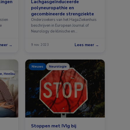
lingen
Lachgasgeïnduceerde
polyneuropathie en
gecombineerde strengziekte
ezien
Onderzoekers van het HagaZiekenhuis
te
beschrijven in European Journal of
Neurology de klinische en
diagnostische kenmerken …
meer →
Lees meer →
9 nov. 2023
Nieuws
Neurologie
ie, Heelkunde, Hematologie, Neurologie, Reumatologie
Stoppen met IVIg bij