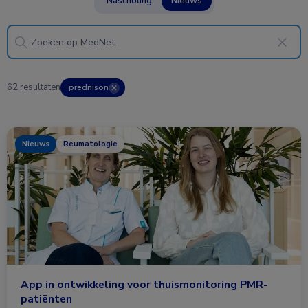
Nascholing
Nieuws
62 resultaten
prednison
✕
Nieuws
Reumatologie
App in ontwikkeling voor thuismonitoring PMR-
patiënten