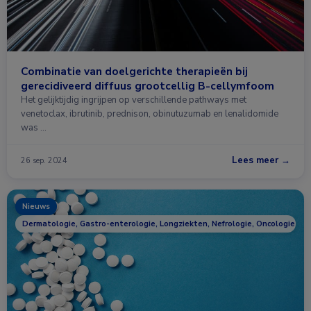
Combinatie van doelgerichte therapieën bij
gerecidiveerd diffuus grootcellig B-cellymfoom
Het gelijktijdig ingrijpen op verschillende pathways met
venetoclax, ibrutinib, prednison, obinutuzumab en lenalidomide
was …
Lees meer →
26 sep. 2024
Nieuws
Dermatologie, Gastro-enterologie, Longziekten, Nefrologie, Oncologie