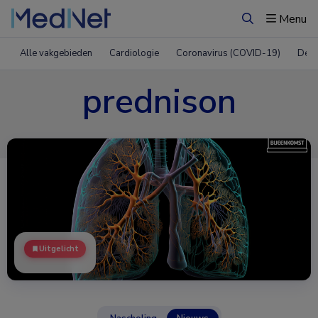
Menu
Zoeken
Alle vakgebieden
Cardiologie
Coronavirus (COVID-19)
Derm
prednison
Uitgelicht