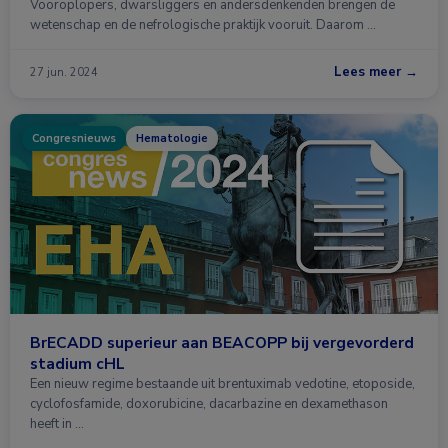
Vooroplopers, dwarsliggers en andersdenkenden brengen de
wetenschap en de nefrologische praktijk vooruit. Daarom …
Lees meer →
27 jun. 2024
Congresnieuws
Hematologie
BrECADD superieur aan BEACOPP bij vergevorderd
stadium cHL
Een nieuw regime bestaande uit brentuximab vedotine, etoposide,
cyclofosfamide, doxorubicine, dacarbazine en dexamethason
heeft in …