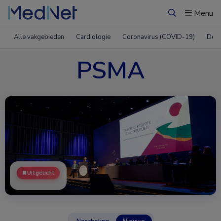
Menu
Zoeken
Alle vakgebieden
Cardiologie
Coronavirus (COVID-19)
Derm
PSMA
Uitgelicht