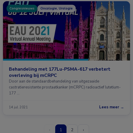
Congresnieuws
Oncologie, Urologie
Behandeling met 177Lu-PSMA-617 verbetert
overleving bij mCRPC
Door aan de standaardbehandeling van uitgezaaide
castratieresistente prostaatkanker (mCRPC) radioactief lutetium-
177 …
Lees meer →
14 jul. 2021
‹
1
2
›