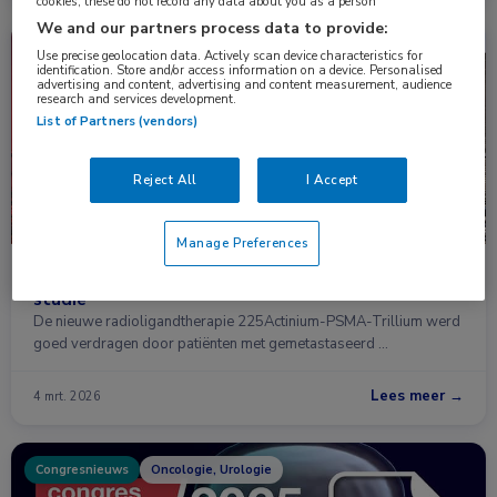
cookies, these do not record any data about you as a person
We and our partners process data to provide:
Congresnieuws
Oncologie
Use precise geolocation data. Actively scan device characteristics for
identification. Store and/or access information on a device. Personalised
advertising and content, advertising and content measurement, audience
research and services development.
List of Partners (vendors)
Reject All
I Accept
Manage Preferences
Nieuwe radioligandtherapie beloftevol in fase I-
studie
De nieuwe radioligandtherapie 225Actinium-PSMA-Trillium werd
goed verdragen door patiënten met gemetastaseerd …
Lees meer →
4 mrt. 2026
Congresnieuws
Oncologie, Urologie