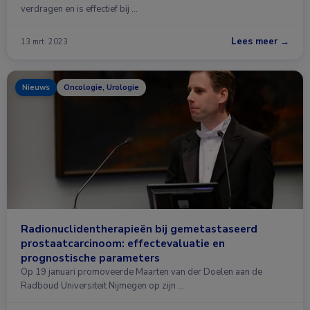
verdragen en is effectief bij …
Lees meer →
13 mrt. 2023
Nieuws
Oncologie, Urologie
Radionuclidentherapieën bij gemetastaseerd
prostaatcarcinoom: effectevaluatie en
prognostische parameters
Op 19 januari promoveerde Maarten van der Doelen aan de
Radboud Universiteit Nijmegen op zijn …