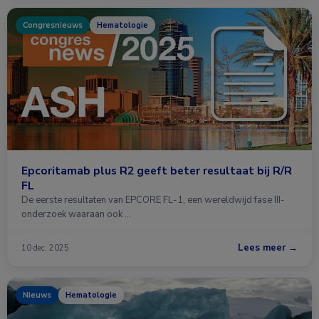
Congresnieuws
Hematologie
Epcoritamab plus R2 geeft beter resultaat bij R/R
FL
De eerste resultaten van EPCORE FL-1, een wereldwijd fase III-
onderzoek waaraan ook …
Lees meer →
10 dec. 2025
Nieuws
Hematologie