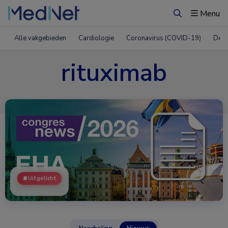
Menu
Zoeken
Alle vakgebieden
Cardiologie
Coronavirus (COVID-19)
Derm
rituximab
Uitgelicht