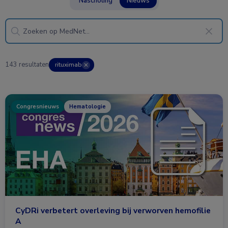
Nascholing
Nieuws
143 resultaten
rituximab
✕
Congresnieuws
Hematologie
CyDRi verbetert overleving bij verworven hemofilie
A