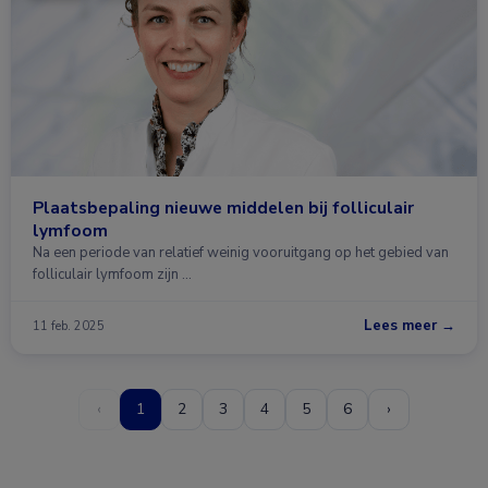
Plaatsbepaling nieuwe middelen bij folliculair
lymfoom
Na een periode van relatief weinig vooruitgang op het gebied van
folliculair lymfoom zijn …
Lees meer →
11 feb. 2025
‹
1
2
3
4
5
6
›