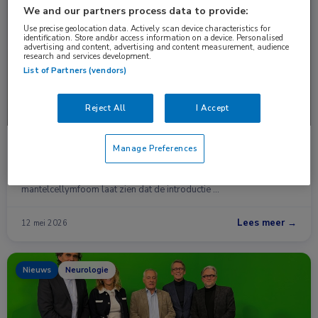
Nieuws
Hematologie
We and our partners process data to provide:
Use precise geolocation data. Actively scan device characteristics for
identification. Store and/or access information on a device. Personalised
advertising and content, advertising and content measurement, audience
research and services development.
List of Partners (vendors)
Reject All
I Accept
Rituximab-onderhoud bij mantelcellymfoom
Manage Preferences
vooral effectief bij oudere patiënten
Een Nederlandse populatiestudie onder patiënten met
mantelcellymfoom laat zien dat de introductie …
Lees meer →
12 mei 2026
Nieuws
Neurologie