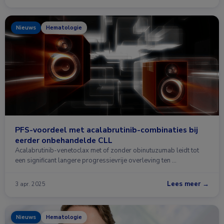
Nieuws
Hematologie
PFS-voordeel met acalabrutinib-combinaties bij
eerder onbehandelde CLL
Acalabrutinib-venetoclax met of zonder obinutuzumab leidt tot
een significant langere progressievrije overleving ten …
Lees meer →
3 apr. 2025
Nieuws
Hematologie