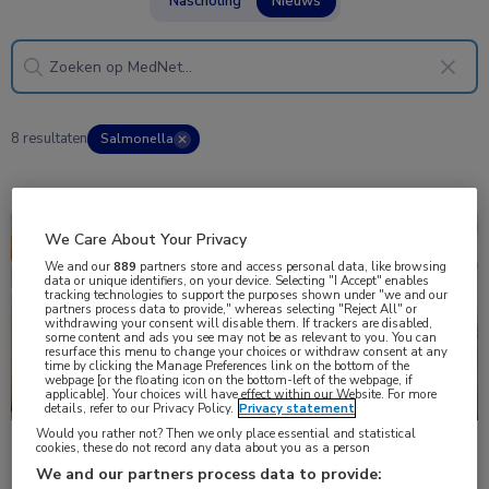
Nascholing
Nieuws
8 resultaten
Salmonella
✕
Nieuws
Infectieziekten
We Care About Your Privacy
We and our
889
partners store and access personal data, like browsing
data or unique identifiers, on your device. Selecting "I Accept" enables
tracking technologies to support the purposes shown under "we and our
partners process data to provide," whereas selecting "Reject All" or
withdrawing your consent will disable them. If trackers are disabled,
some content and ads you see may not be as relevant to you. You can
resurface this menu to change your choices or withdraw consent at any
time by clicking the Manage Preferences link on the bottom of the
webpage [or the floating icon on the bottom-left of the webpage, if
applicable]. Your choices will have effect within our Website. For more
details, refer to our Privacy Policy.
Privacy statement
Would you rather not? Then we only place essential and statistical
cookies, these do not record any data about you as a person
Meer voedselinfecties in 2024, RIVM adviseert
maatregelen voor kippenboeren
We and our partners process data to provide: