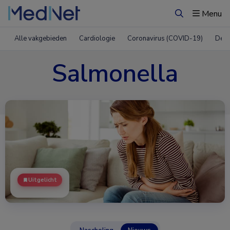
Menu
Zoeken
Alle vakgebieden
Cardiologie
Coronavirus (COVID-19)
Derm
Salmonella
Uitgelicht