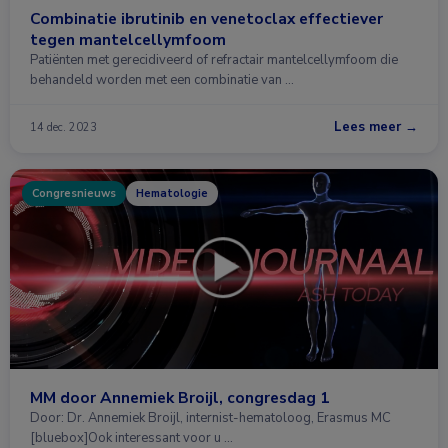
Combinatie ibrutinib en venetoclax effectiever
tegen mantelcellymfoom
Patiënten met gerecidiveerd of refractair mantelcellymfoom die
behandeld worden met een combinatie van …
Lees meer →
14 dec. 2023
Congresnieuws
Hematologie
MM door Annemiek Broijl, congresdag 1
Door: Dr. Annemiek Broijl, internist-hematoloog, Erasmus MC
[bluebox]Ook interessant voor u …