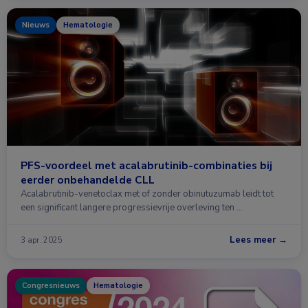
Nieuws
Hematologie
PFS-voordeel met acalabrutinib-combinaties bij
eerder onbehandelde CLL
Acalabrutinib-venetoclax met of zonder obinutuzumab leidt tot
een significant langere progressievrije overleving ten …
Lees meer →
3 apr. 2025
Congresnieuws
Hematologie