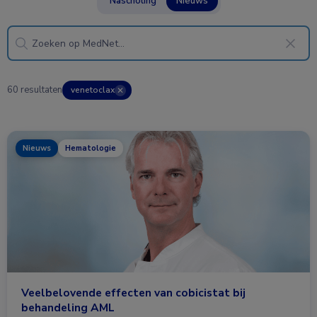
Nascholing
Nieuws
60 resultaten
venetoclax
✕
Nieuws
Hematologie
Veelbelovende effecten van cobicistat bij
behandeling AML