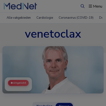
Menu
Zoeken
Alle vakgebieden
Cardiologie
Coronavirus (COVID-19)
Derm
venetoclax
Uitgelicht