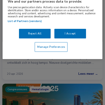
Nieuws
Hematologie
We and our partners process data to provide:
Use precise geolocation data. Actively scan device characteristics for
identification. Store and/or access information on a device. Personalised
advertising and content, advertising and content measurement, audience
research and services development.
List of Partners (vendors)
Reject All
I Accept
Manage Preferences
CLL-behandeling verschuift: meer focus op
strategie en latere lijnen
De behandeling van chronische lymfatische leukemie (CLL)
ontwikkelt zich in hoog tempo. Nieuwe doelgerichte middelen …
Lees meer →
20 apr. 2026
Congresnieuws
Hematologie