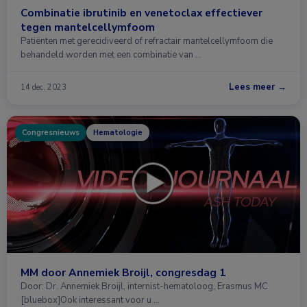
Combinatie ibrutinib en venetoclax effectiever
tegen mantelcellymfoom
Patiënten met gerecidiveerd of refractair mantelcellymfoom die
behandeld worden met een combinatie van …
Lees meer →
14 dec. 2023
Congresnieuws
Hematologie
MM door Annemiek Broijl, congresdag 1
Door: Dr. Annemiek Broijl, internist-hematoloog, Erasmus MC
[bluebox]Ook interessant voor u …