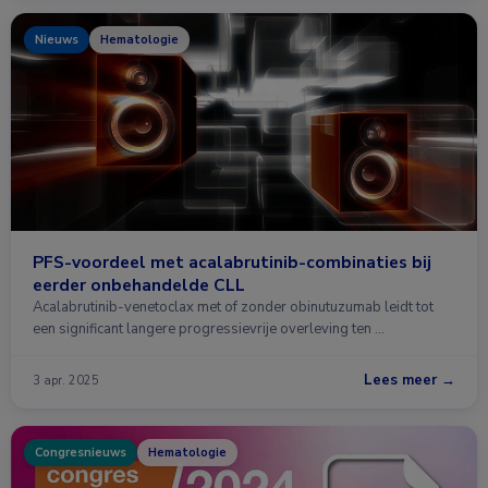
Nieuws
Hematologie
PFS-voordeel met acalabrutinib-combinaties bij
eerder onbehandelde CLL
Acalabrutinib-venetoclax met of zonder obinutuzumab leidt tot
een significant langere progressievrije overleving ten …
Lees meer →
3 apr. 2025
Congresnieuws
Hematologie