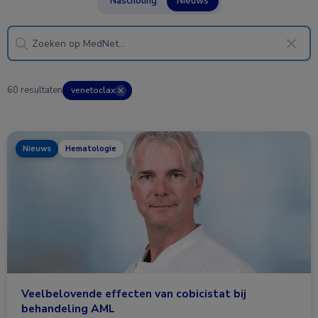
Nascholing
Nieuws
60 resultaten
venetoclax
✕
Nieuws
Hematologie
Veelbelovende effecten van cobicistat bij
behandeling AML