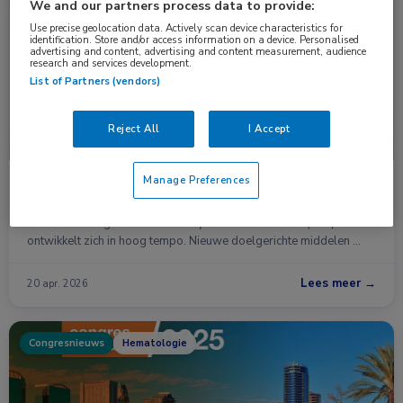
Nieuws
Hematologie
We and our partners process data to provide:
Use precise geolocation data. Actively scan device characteristics for
identification. Store and/or access information on a device. Personalised
advertising and content, advertising and content measurement, audience
research and services development.
List of Partners (vendors)
Reject All
I Accept
Manage Preferences
CLL-behandeling verschuift: meer focus op
strategie en latere lijnen
De behandeling van chronische lymfatische leukemie (CLL)
ontwikkelt zich in hoog tempo. Nieuwe doelgerichte middelen …
Lees meer →
20 apr. 2026
Congresnieuws
Hematologie