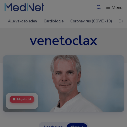
Menu
Zoeken
Alle vakgebieden
Cardiologie
Coronavirus (COVID-19)
Derm
venetoclax
Uitgelicht