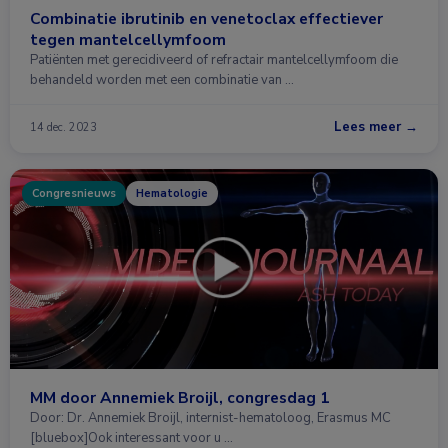
Combinatie ibrutinib en venetoclax effectiever
tegen mantelcellymfoom
Patiënten met gerecidiveerd of refractair mantelcellymfoom die
behandeld worden met een combinatie van …
Lees meer →
14 dec. 2023
Congresnieuws
Hematologie
MM door Annemiek Broijl, congresdag 1
Door: Dr. Annemiek Broijl, internist-hematoloog, Erasmus MC
[bluebox]Ook interessant voor u …