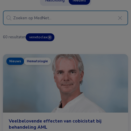
Nascholing
Nieuws
60 resultaten
venetoclax
✕
Nieuws
Hematologie
Veelbelovende effecten van cobicistat bij
behandeling AML