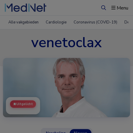
Menu
Zoeken
Alle vakgebieden
Cardiologie
Coronavirus (COVID-19)
Derm
venetoclax
Uitgelicht