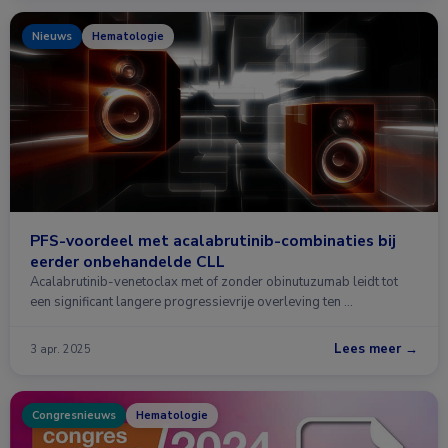
Nieuws
Hematologie
PFS-voordeel met acalabrutinib-combinaties bij
eerder onbehandelde CLL
Acalabrutinib-venetoclax met of zonder obinutuzumab leidt tot
een significant langere progressievrije overleving ten …
Lees meer →
3 apr. 2025
Congresnieuws
Hematologie