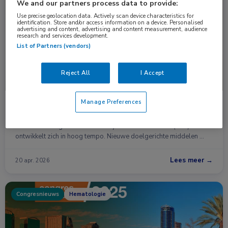
Nieuws
Hematologie
We and our partners process data to provide:
Use precise geolocation data. Actively scan device characteristics for
identification. Store and/or access information on a device. Personalised
advertising and content, advertising and content measurement, audience
research and services development.
List of Partners (vendors)
Reject All
I Accept
Manage Preferences
CLL-behandeling verschuift: meer focus op
strategie en latere lijnen
De behandeling van chronische lymfatische leukemie (CLL)
ontwikkelt zich in hoog tempo. Nieuwe doelgerichte middelen …
Lees meer →
20 apr. 2026
Congresnieuws
Hematologie