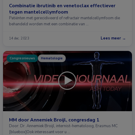
Combinatie ibrutinib en venetoclax effectiever
tegen mantelcellymfoom
Patiënten met gerecidiveerd of refractair mantelcellymfoom die
behandeld worden met een combinatie van …
Lees meer →
14 dec. 2023
Congresnieuws
Hematologie
MM door Annemiek Broijl, congresdag 1
Door: Dr. Annemiek Broijl, internist-hematoloog, Erasmus MC
[bluebox]Ook interessant voor u …