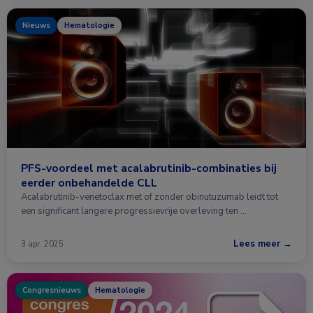
Nieuws
Hematologie
PFS-voordeel met acalabrutinib-combinaties bij
eerder onbehandelde CLL
Acalabrutinib-venetoclax met of zonder obinutuzumab leidt tot
een significant langere progressievrije overleving ten …
Lees meer →
3 apr. 2025
Congresnieuws
Hematologie