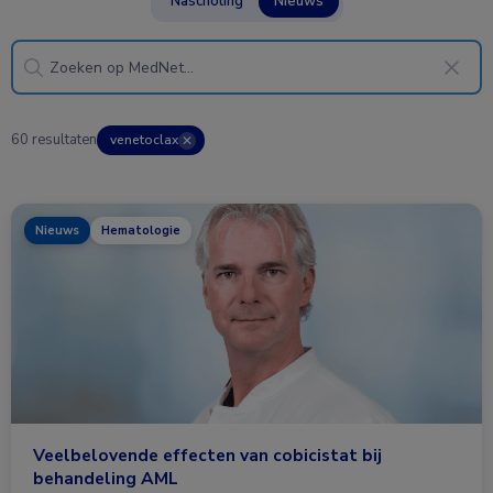
Nascholing
Nieuws
60 resultaten
venetoclax
✕
Nieuws
Hematologie
Veelbelovende effecten van cobicistat bij
behandeling AML