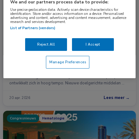
Nieuws
Hematologie
We and our partners process data to provide:
Use precise geolocation data. Actively scan device characteristics for
identification. Store and/or access information on a device. Personalised
advertising and content, advertising and content measurement, audience
research and services development.
List of Partners (vendors)
Reject All
I Accept
Manage Preferences
CLL-behandeling verschuift: meer focus op
strategie en latere lijnen
De behandeling van chronische lymfatische leukemie (CLL)
ontwikkelt zich in hoog tempo. Nieuwe doelgerichte middelen …
Lees meer →
20 apr. 2026
Congresnieuws
Hematologie