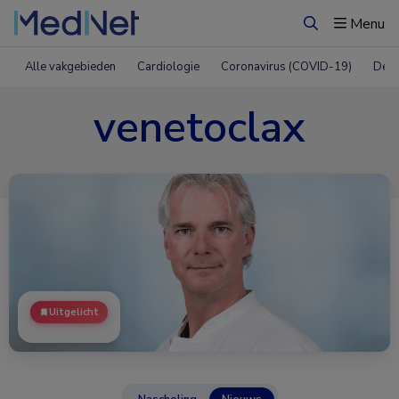
Menu
Zoeken
Alle vakgebieden
Cardiologie
Coronavirus (COVID-19)
Derm
venetoclax
Uitgelicht