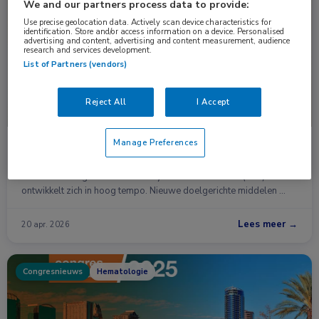
Nieuws
Hematologie
We and our partners process data to provide:
Use precise geolocation data. Actively scan device characteristics for
identification. Store and/or access information on a device. Personalised
advertising and content, advertising and content measurement, audience
research and services development.
List of Partners (vendors)
Reject All
I Accept
Manage Preferences
CLL-behandeling verschuift: meer focus op
strategie en latere lijnen
De behandeling van chronische lymfatische leukemie (CLL)
ontwikkelt zich in hoog tempo. Nieuwe doelgerichte middelen …
Lees meer →
20 apr. 2026
Congresnieuws
Hematologie