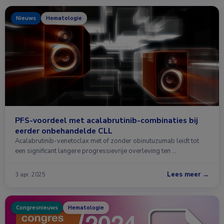
Nieuws
Hematologie
PFS-voordeel met acalabrutinib-combinaties bij
eerder onbehandelde CLL
Acalabrutinib-venetoclax met of zonder obinutuzumab leidt tot
een significant langere progressievrije overleving ten …
Lees meer →
3 apr. 2025
Congresnieuws
Hematologie