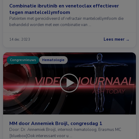
Combinatie ibrutinib en venetoclax effectiever
tegen mantelcellymfoom
Patiënten met gerecidiveerd of refractair mantelcellymfoom die
behandeld worden met een combinatie van …
Lees meer →
14 dec. 2023
Congresnieuws
Hematologie
MM door Annemiek Broijl, congresdag 1
Door: Dr. Annemiek Broijl, internist-hematoloog, Erasmus MC
[bluebox]Ook interessant voor u …