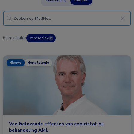
Nascholing
Nieuws
60 resultaten
venetoclax
✕
Nieuws
Hematologie
Veelbelovende effecten van cobicistat bij
behandeling AML