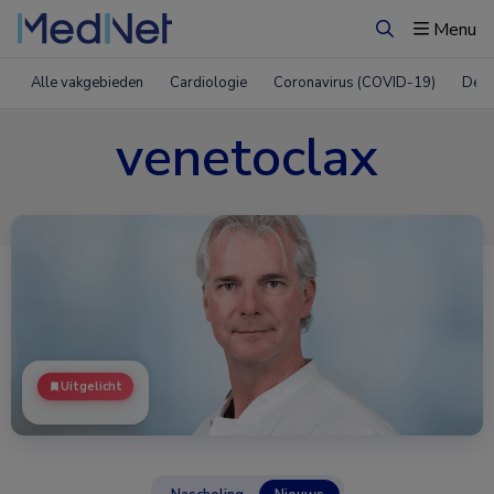
Menu
Zoeken
Alle vakgebieden
Cardiologie
Coronavirus (COVID-19)
Derm
venetoclax
Uitgelicht