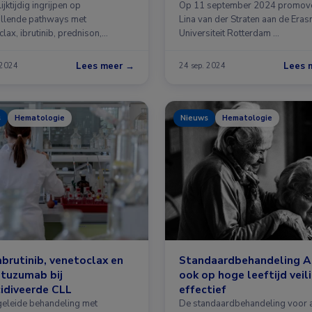
ymfoom
levensreis van CLL-patië
ijktijdig ingrijpen op
Op 11 september 2024 promov
illende pathways met
Lina van der Straten aan de Era
lax, ibrutinib, prednison,
Universiteit Rotterdam …
uzumab en lenalidomide was …
Lees meer →
Lees 
 2024
24 sep. 2024
s
Hematologie
Nieuws
Hematologie
brutinib, venetoclax en
Standaardbehandeling 
tuzumab bij
ook op hoge leeftijd veil
idiveerde CLL
effectief
leide behandeling met
De standaardbehandeling voor 