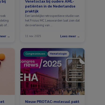
 bij
Venetoclax bij oudere AML-
patiënten in de Nederlandse
praktijk
zoek
Een landelijke retrospectieve studie van
ndeling
het Frisius MC Leeuwarden laat zien dat
ab of
de overleving van …
meer →
Lees meer →
11 nov. 2025
Congresnieuws
Hematologie
met
Nieuw PROTAC-molecuul pakt