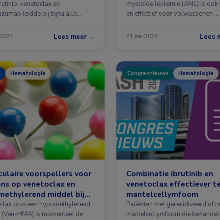
utinib, venetoclax en
myeloïde leukemie (AML) is ook 
zumab leidde bij bijna alle
en effectief voor volwassenen …
ten met gerecidiveerde …
Lees meer →
Lees 
 2024
21 mei 2024
s
Hematologie
Congresnieuws
Hematologie
ulaire voorspellers voor
Combinatie ibrutinib en
ns op venetoclax en
venetoclax effectiever t
ethylerend middel bij
mantelcellymfoom
clax plus een hypomethylerend
Patiënten met gerecidiveerd of re
 (Ven-HMA) is momenteel de
mantelcellymfoom die behandel