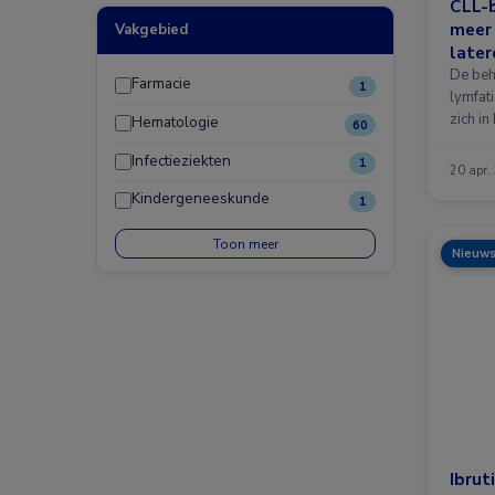
CLL-b
meer 
Vakgebied
later
De beh
Farmacie
1
lymfat
zich i
Hematologie
60
doelge
Infectieziekten
1
20 apr.
Kindergeneeskunde
1
Toon meer
Nieuw
Ibrut