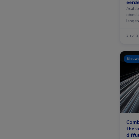
eerd
Acalab
obinutu
langer
…
3 apr. 
Nieuw
Combi
thera
diffu