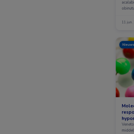
acalabr
obinutu
patiën
11 jun.
Nieuw
Molec
respo
hypom
AML
Veneto
middel