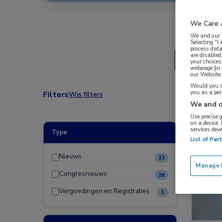
We Care 
We and our
Selecting "I
process data
are disabled
your choices
webpage [or 
our Website. 
Would you ra
you as a pe
Filters
Wis filters
We and o
Use precise 
on a device.
services dev
Type
Nieuw
List of Par
Nieuws
33
Manage P
Congresnieuws
26
Vergoedingen en Registraties
1