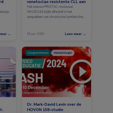
rd
venetoclax-resistente CLL aan
Het nieuwe PROTAC-molecuul
elzijn
WH25244 blijkt effectief in het
 …
aanpakken van chronische lymfatische
leukemie …
meer →
Lees meer →
18 jun. 2025
Congresnieuws
Hematologie
Dr. Mark-David Levin over de
K-
HOVON 158-studie