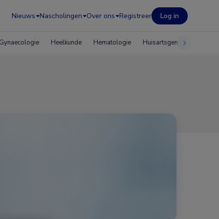
Nieuws
Nascholingen
Over ons
Registreer
Log in
Gynaecologie
Heelkunde
Hematologie
Huisartsgeneeskunde