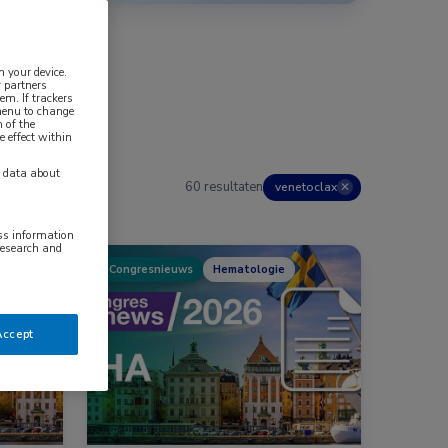
n your device.
 partners
em. If trackers
 menu to change
 of the
e effect within
y data about
60 resultaten
venetoclax
✕
ess information
research and
Congresnieuws
Hematologie
Accept