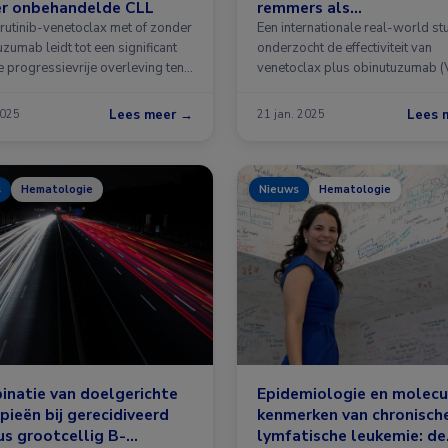
er onbehandelde CLL
remmers als
eerstelijnsbehandeling v
rutinib-venetoclax met of zonder
Een internationale real-world st
zumab leidt tot een significant
CLL
onderzocht de effectiviteit van
e progressievrije overleving ten
venetoclax plus obinutuzumab (
versus BTK …
Lees meer →
Lees 
2025
21 jan. 2025
s
Hematologie
Nieuws
Hematologie
natie van doelgerichte
Epidemiologie en molecu
pieën bij gerecidiveerd
kenmerken van chronisch
us grootcellig B-
lymfatische leukemie: de