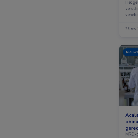
cell
Het gel
versch
venetoc
obinut
26 sep.
Nieuw
Acala
obinu
gerec
MRD-ge