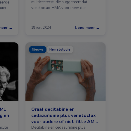
nten
multicenterstudie suggereert dat
eerde
venetoclax-HMA voor meer dan …
smus
meer →
Lees meer →
18 jun. 2024
Nieuws
Hematologie
AML
Oraal decitabine en
ig en
cedazuridine plus venetoclax
voor oudere of niet-fitte AML-
patiënt
acute
Decitabine en cedazuridine plus