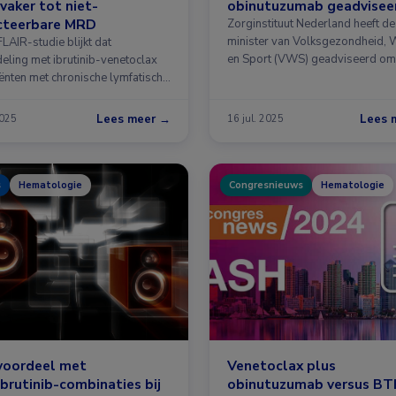
 vaker tot niet-
obinutuzumab geadvisee
cteerbare MRD
Zorginstituut Nederland heeft de
minister van Volksgezondheid, W
FLAIR-studie blijkt dat
en Sport (VWS) geadviseerd om
eling met ibrutinib-venetoclax
iënten met chronische lymfatische
Lees meer →
Lees 
2025
16 jul. 2025
s
Hematologie
Congresnieuws
Hematologie
voordeel met
Venetoclax plus
brutinib-combinaties bij
obinutuzumab versus BT