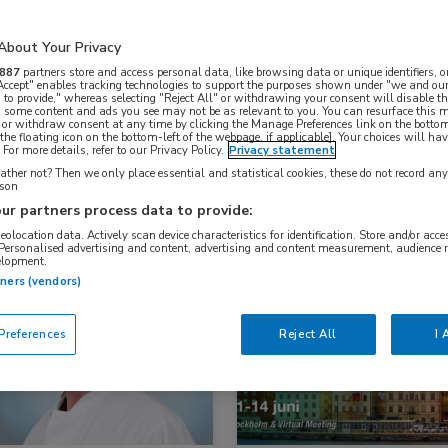
About Your Privacy
Nascholing
Nieuws
887
partners store and access personal data, like browsing data or unique identifiers, o
 Accept" enables tracking technologies to support the purposes shown under "we and our
 to provide," whereas selecting "Reject All" or withdrawing your consent will disable th
, some content and ads you see may not be as relevant to you. You can resurface this
 or withdraw consent at any time by clicking the Manage Preferences link on the bottom
the floating icon on the bottom-left of the webpage, if applicable]. Your choices will hav
For more details, refer to our Privacy Policy.
Privacy statement
ther not? Then we only place essential and statistical cookies, these do not record an
rson
ur partners process data to provide:
geolocation data. Actively scan device characteristics for identification. Store and/or acc
 Personalised advertising and content, advertising and content measurement, audience 
elopment.
s
Hematologie
Congresnieuws
Hematologie
tners (vendors)
references
Reject All
I 