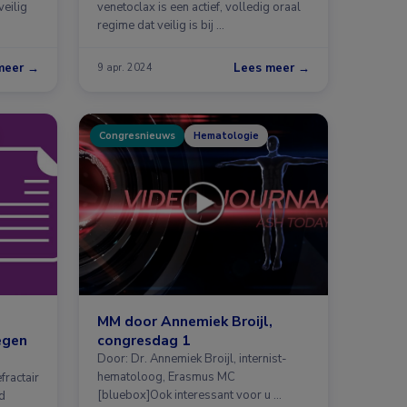
veilig
venetoclax is een actief, volledig oraal
regime dat veilig is bij …
meer →
Lees meer →
9 apr. 2024
Congresnieuws
Hematologie
MM door Annemiek Broijl,
egen
congresdag 1
Door: Dr. Annemiek Broijl, internist-
hematoloog, Erasmus MC
fractair
[bluebox]Ook interessant voor u …
d