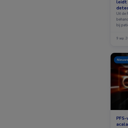
leidt
dete
Uit de 
behand
bij pat
…
9 sep. 
Nieuw
PFS-
acala