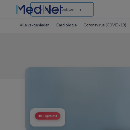
Search
through
Alle vakgebieden
Cardiologie
Coronavirus (COVID-19)
the
website
Uitgelicht