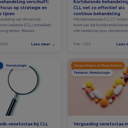
ehandeling verschuift:
Kortdurende behandeling
focus op strategie en
CLL net zo effectief als
e lijnen
continue behandeling
andeling van chronische
Het internationale CLL17-onder
ische leukemie (CLL) ontwikkelt
toont aan dat kortdurende beha
n hoog tempo. Nieuwe
met venetoclax plus obinutuzum
richte middelen …
venetoclax …
Lees meer →
Lees 
 2026
9 dec. 2025
s
Hematologie
Vergoedingen en Registraties
Farmacie, Hematologie
inib-venetoclax bij CLL
Vergoeding venetoclax 