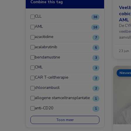
Combine this tag
Veel
cobic
CLL
36
AML
De CYP
AML
16
veelbe
azacitidine
aanvul
7
…
acalabrutinib
5
23 jun.
bendamustine
3
CML
3
Nieuw
CAR T-celtherapie
2
chloorambucil
2
allogene stamceltransplantatie
1
anti-CD20
1
Toon meer