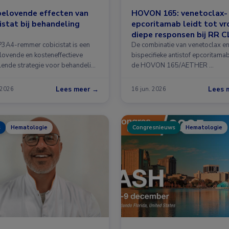
belovende effecten van
HOVON 165: venetoclax-
istat bij behandeling
epcoritamab leidt tot v
diepe responsen bij RR C
3A4-remmer cobicistat is een
De combinatie van venetoclax e
lovende en kosteneffectieve
bispecifieke antistof epcoritamab
lende strategie voor behandeling
de HOVON 165/AETHER …
Lees meer →
Lees 
 2026
16 jun. 2026
s
Hematologie
Congresnieuws
Hematologie