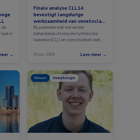
Finale analyse CLL14
roege
bevestigt langdurige
LL
werkzaamheid van venetoclax-
obinutuzumab
n de
Bij patiënten met niet eerder
 laat in
behandelde chronische lymfatische
leukemie (CLL) en comorbiditeit leidt
een vaste …
meer →
Lees meer →
15 jun. 2026
Nieuws
Hematologie