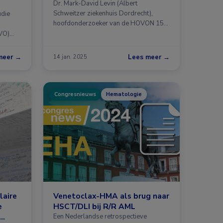
Dr. Mark-David Levin (Albert
an
Schweitzer ziekenhuis Dordrecht),
udie
hoofdonderzoeker van de HOVON 158
…
VO)
meer →
Lees meer →
14 jan. 2025
Congresnieuws
Hematologie
laire
Venetoclax-HMA als brug naar
e
HSCT/DLI bij R/R AML
Een Nederlandse retrospectieve