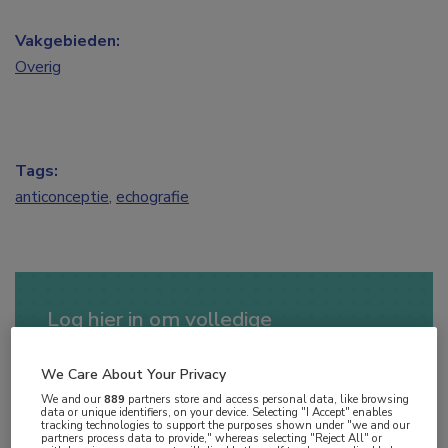
Vakgebieden:
Overig
Tags:
anticonceptie
,
echografie
Log hier in om volledige
toegang te krijgen.
We Care About Your Privacy
of
Account maken
Login
We and our
889
partners store and access personal data, like browsing
data or unique identifiers, on your device. Selecting "I Accept" enables
tracking technologies to support the purposes shown under "we and our
partners process data to provide," whereas selecting "Reject All" or