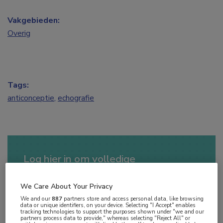
Vakgebieden:
Overig
Tags:
anticonceptie
,
echografie
Log hier in om volledige
toegang te krijgen.
We Care About Your Privacy
of
Account maken
Login
We and our
887
partners store and access personal data, like browsing
data or unique identifiers, on your device. Selecting "I Accept" enables
tracking technologies to support the purposes shown under "we and our
partners process data to provide," whereas selecting "Reject All" or