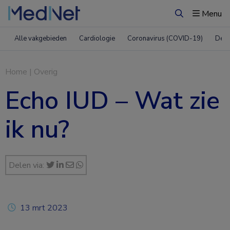
Menu
Zoeken
Alle vakgebieden
Cardiologie
Coronavirus (COVID-19)
Derm
Home
|
Overig
Echo IUD – Wat zie
ik nu?
Delen via:
13 mrt 2023