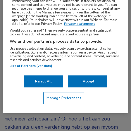
withdrawing your consent will disable them. If trackers are disabled,
some content and ads you see may not be as relevant to you. You can
resurface this menu to change your choices or withdraw consent at any
time by clicking the Manage Preferences link on the bottom of the
webpage [or the floating icon on the bottom-left of the webpage, if
applicable]. Your choices will have effect within our Website. For more
details, refer to our Privacy Policy.
Privacy statement
Would you rather not? Then we only place essential and statistical
cookies, these do not record any data about you as a person
We and our partners process data to provide:
Op
20 september 2022
heeft deze
Use precise geolocation data. Actively scan device characteristics for
identification. Store and/or access information on a device. Personalised
uitzending live plaats gevonden. Uitzending
advertising and content, advertising and content measurement, audience
research and services development.
gemist? U kunt de webcast nu on demand
List of Partners (vendors)
bekijken wanneer het u uitkomt.
Reject All
I Accept
Manage Preferences
Heeft u zich weleens afgevraagd hoe u het beste
kunt handelen wanneer de draadjes van het spiraal
niet meer zichtbaar zijn? Of hoe u het aan zou
pakken als u een verdenking hebt op een myoom