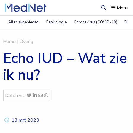
Menu
Zoeken
Alle vakgebieden
Cardiologie
Coronavirus (COVID-19)
Derm
Home
|
Overig
Echo IUD – Wat zie
ik nu?
Delen via:
13 mrt 2023