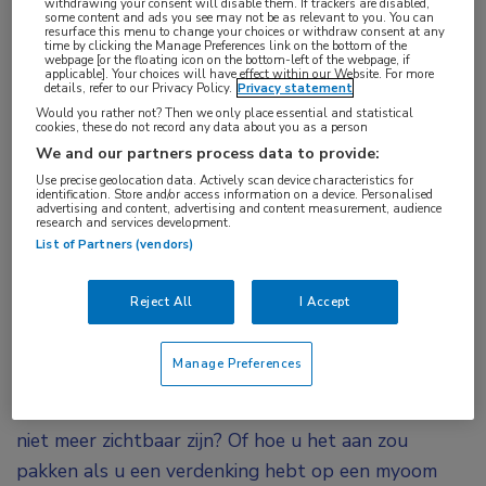
withdrawing your consent will disable them. If trackers are disabled,
some content and ads you see may not be as relevant to you. You can
resurface this menu to change your choices or withdraw consent at any
time by clicking the Manage Preferences link on the bottom of the
webpage [or the floating icon on the bottom-left of the webpage, if
applicable]. Your choices will have effect within our Website. For more
details, refer to our Privacy Policy.
Privacy statement
Would you rather not? Then we only place essential and statistical
cookies, these do not record any data about you as a person
We and our partners process data to provide:
Op
20 september 2022
heeft deze
Use precise geolocation data. Actively scan device characteristics for
identification. Store and/or access information on a device. Personalised
uitzending live plaats gevonden. Uitzending
advertising and content, advertising and content measurement, audience
research and services development.
gemist? U kunt de webcast nu on demand
List of Partners (vendors)
bekijken wanneer het u uitkomt.
Reject All
I Accept
Manage Preferences
Heeft u zich weleens afgevraagd hoe u het beste
kunt handelen wanneer de draadjes van het spiraal
niet meer zichtbaar zijn? Of hoe u het aan zou
pakken als u een verdenking hebt op een myoom