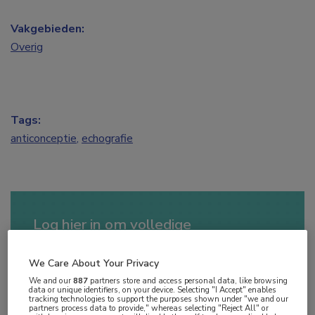
Vakgebieden:
Overig
Tags:
anticonceptie
,
echografie
Log hier in om volledige
toegang te krijgen.
We Care About Your Privacy
of
Account maken
Login
We and our
887
partners store and access personal data, like browsing
data or unique identifiers, on your device. Selecting "I Accept" enables
tracking technologies to support the purposes shown under "we and our
partners process data to provide," whereas selecting "Reject All" or