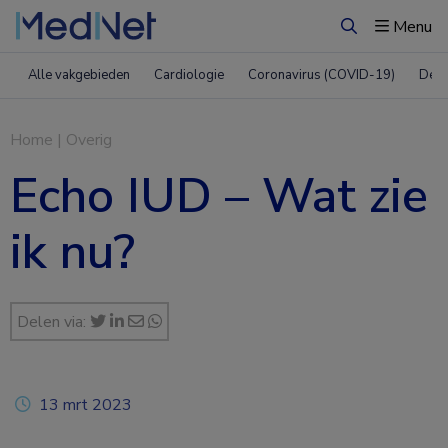
Menu
Zoeken
Alle vakgebieden
Cardiologie
Coronavirus (COVID-19)
Derm
Home
|
Overig
Echo IUD – Wat zie
ik nu?
Delen via:
13 mrt 2023