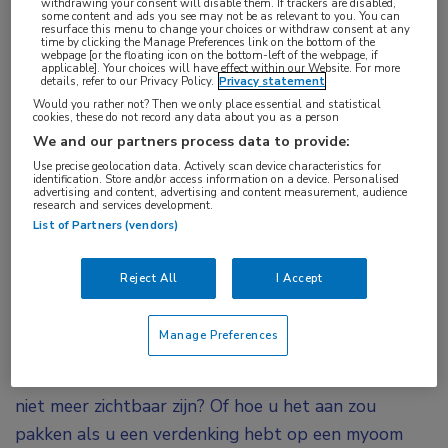
withdrawing your consent will disable them. If trackers are disabled,
some content and ads you see may not be as relevant to you. You can
resurface this menu to change your choices or withdraw consent at any
time by clicking the Manage Preferences link on the bottom of the
webpage [or the floating icon on the bottom-left of the webpage, if
applicable]. Your choices will have effect within our Website. For more
details, refer to our Privacy Policy.
Privacy statement
Would you rather not? Then we only place essential and statistical
cookies, these do not record any data about you as a person
We and our partners process data to provide:
Op
20 september 2022
heeft deze
Use precise geolocation data. Actively scan device characteristics for
identification. Store and/or access information on a device. Personalised
uitzending live plaats gevonden. Uitzending
advertising and content, advertising and content measurement, audience
research and services development.
gemist? U kunt de webcast nu on demand
List of Partners (vendors)
bekijken wanneer het u uitkomt.
Reject All
I Accept
Manage Preferences
Heeft u zich weleens afgevraagd hoe u het beste
kunt handelen wanneer de draadjes van het spiraal
niet meer zichtbaar zijn? Of hoe u het aan zou
pakken als u een verdenking hebt op een myoom