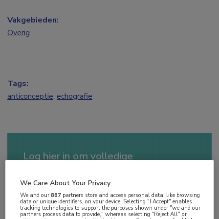
Vakgebieden:
Overig
Tags:
anticonceptie
,
echografie
Log hier in om volledige
toegang te krijgen.
We Care About Your Privacy
of
Account maken
Login
We and our
887
partners store and access personal data, like browsing
data or unique identifiers, on your device. Selecting "I Accept" enables
tracking technologies to support the purposes shown under "we and our
partners process data to provide," whereas selecting "Reject All" or