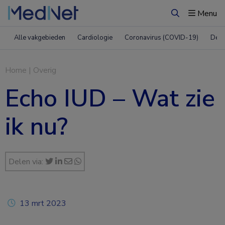
Menu
Zoeken
Alle vakgebieden
Cardiologie
Coronavirus (COVID-19)
Derm
Home
|
Overig
Echo IUD – Wat zie
ik nu?
Delen via:
13 mrt 2023