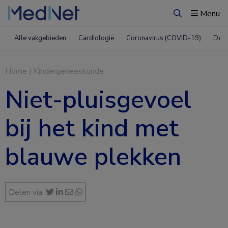
Menu
Zoeken
Alle vakgebieden
Cardiologie
Coronavirus (COVID-19)
Derm
Home
|
Kindergeneeskunde
Niet-pluisgevoel
bij het kind met
blauwe plekken
Delen via: