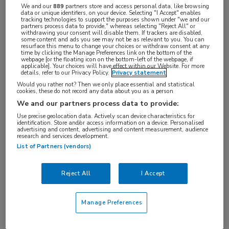
We and our
889
partners store and access personal data, like browsing
data or unique identifiers, on your device. Selecting "I Accept" enables
tracking technologies to support the purposes shown under "we and our
partners process data to provide," whereas selecting "Reject All" or
withdrawing your consent will disable them. If trackers are disabled,
some content and ads you see may not be as relevant to you. You can
resurface this menu to change your choices or withdraw consent at any
time by clicking the Manage Preferences link on the bottom of the
De meeste blauwe plekken bij kinderen zijn
webpage [or the floating icon on the bottom-left of the webpage, if
applicable]. Your choices will have effect within our Website. For more
gelukkig onschuldig, maar helaas kan een blauwe
details, refer to our Privacy Policy.
Privacy statement
Would you rather not? Then we only place essential and statistical
plek ook een aanwijzing zijn voor een aandoening
cookies, these do not record any data about you as a person
of andere (ernstige) situatie.
We and our partners process data to provide:
Use precise geolocation data. Actively scan device characteristics for
In deze nascholing wordt uitgebreid aandacht
identification. Store and/or access information on a device. Personalised
advertising and content, advertising and content measurement, audience
besteed aan kindermishandeling. Door (nog) beter te
research and services development.
List of Partners (vendors)
weten welke signalen daarbij horen kunnen nare en
complexe situaties eerder en beter aan de orde
Reject All
I Accept
worden gesteld en kan het kind bescherming
worden geboden.
Manage Preferences
Maar er zijn ook blauwe plekken die op een andere