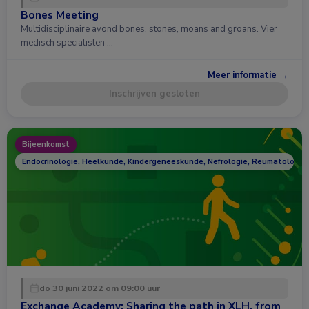
Bones Meeting
Multidisciplinaire avond bones, stones, moans and groans. Vier
medisch specialisten …
Meer informatie →
Inschrijven gesloten
Bijeenkomst
Endocrinologie, Heelkunde, Kindergeneeskunde, Nefrologie, Reumatologie
do 30 juni 2022 om 09:00 uur
Exchange Academy: Sharing the path in XLH, from