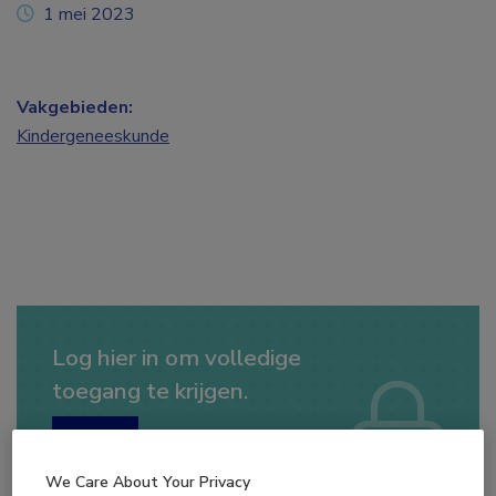
1 mei 2023
Vakgebieden:
Kindergeneeskunde
Log hier in om volledige
toegang te krijgen.
of
Account maken
Login
We Care About Your Privacy