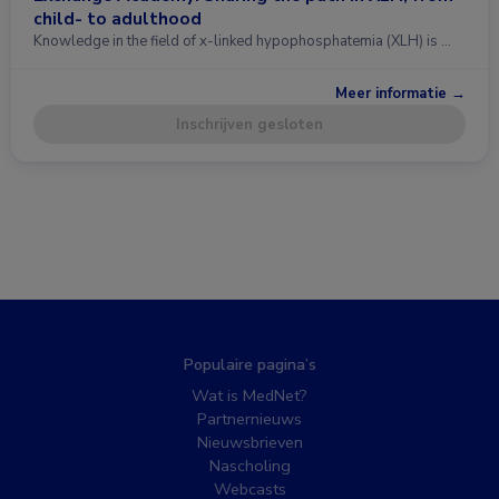
child- to adulthood
Knowledge in the field of x-linked hypophosphatemia (XLH) is …
Meer informatie →
Inschrijven gesloten
Populaire pagina’s
Wat is MedNet?
Partnernieuws
Nieuwsbrieven
Nascholing
Webcasts