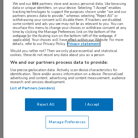
We and our
889
partners store and access personal data, like browsing
data or unique identifiers, on your device. Selecting "I Accept" enables
tracking technologies to support the purposes shown under "we and our
partners process data to provide," whereas selecting "Reject All" or
withdrawing your consent will disable them. If trackers are disabled,
some content and ads you see may not be as relevant to you. You can
resurface this menu to change your choices or withdraw consent at any
time by clicking the Manage Preferences link on the bottom of the
De meeste blauwe plekken bij kinderen zijn
webpage [or the floating icon on the bottom-left of the webpage, if
applicable]. Your choices will have effect within our Website. For more
gelukkig onschuldig, maar helaas kan een blauwe
details, refer to our Privacy Policy.
Privacy statement
Would you rather not? Then we only place essential and statistical
plek ook een aanwijzing zijn voor een aandoening
cookies, these do not record any data about you as a person
of andere (ernstige) situatie.
We and our partners process data to provide:
Use precise geolocation data. Actively scan device characteristics for
In deze nascholing wordt uitgebreid aandacht
identification. Store and/or access information on a device. Personalised
advertising and content, advertising and content measurement, audience
besteed aan kindermishandeling. Door (nog) beter te
research and services development.
List of Partners (vendors)
weten welke signalen daarbij horen kunnen nare en
complexe situaties eerder en beter aan de orde
Reject All
I Accept
worden gesteld en kan het kind bescherming
worden geboden.
Manage Preferences
Maar er zijn ook blauwe plekken die op een andere