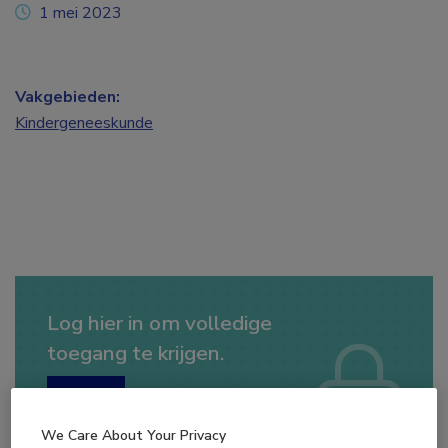
1 mei 2023
Vakgebieden:
Kindergeneeskunde
Log hier in om volledige
toegang te krijgen.
of
Account maken
Login
We Care About Your Privacy