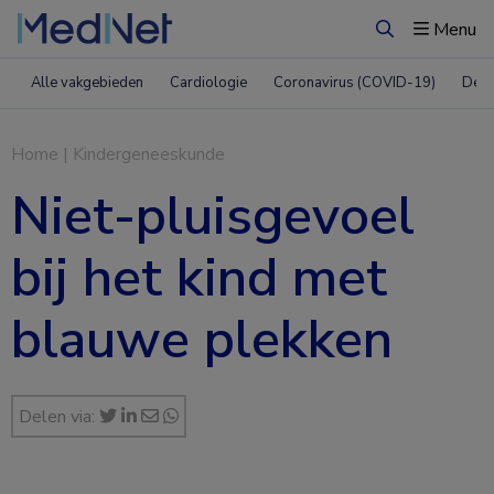
Menu
Zoeken
Alle vakgebieden
Cardiologie
Coronavirus (COVID-19)
Derm
Home
|
Kindergeneeskunde
Niet-pluisgevoel
bij het kind met
blauwe plekken
Delen via: