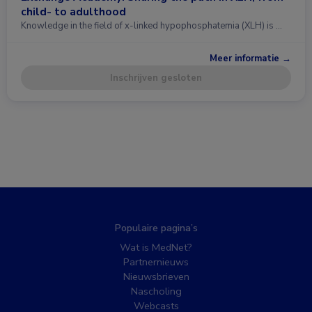
child- to adulthood
Knowledge in the field of x-linked hypophosphatemia (XLH) is …
Meer informatie →
Inschrijven gesloten
Populaire pagina’s
Wat is MedNet?
Partnernieuws
Nieuwsbrieven
Nascholing
Webcasts