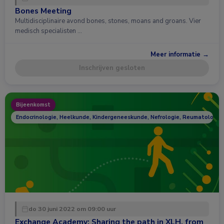
Bones Meeting
Multidisciplinaire avond bones, stones, moans and groans. Vier
medisch specialisten …
Meer informatie →
Inschrijven gesloten
Bijeenkomst
Endocrinologie, Heelkunde, Kindergeneeskunde, Nefrologie, Reumatologie
do 30 juni 2022 om 09:00 uur
Exchange Academy: Sharing the path in XLH, from