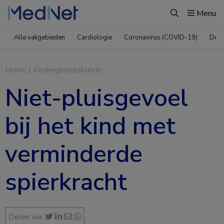
Menu
Zoeken
Alle vakgebieden
Cardiologie
Coronavirus (COVID-19)
Derm
Home
|
Kindergeneeskunde
Niet-pluisgevoel
bij het kind met
verminderde
spierkracht
Delen via: