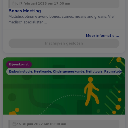
di 7 februari 2023 om 17:00 uur
Bones Meeting
Multidisciplinaire avond bones, stones, moans and groans. Vier
medisch specialisten …
Meer informatie →
Inschrijven gesloten
Bijeenkomst
Endocrinologie, Heelkunde, Kindergeneeskunde, Nefrologie, Reumatologie
do 30 juni 2022 om 09:00 uur