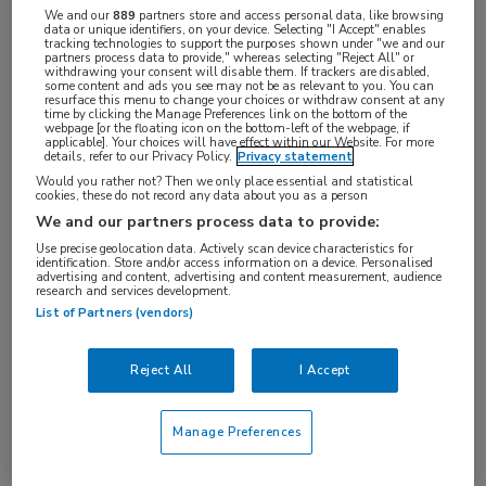
of
Account maken
Login
We and our
889
partners store and access personal data, like browsing
data or unique identifiers, on your device. Selecting "I Accept" enables
tracking technologies to support the purposes shown under "we and our
partners process data to provide," whereas selecting "Reject All" or
withdrawing your consent will disable them. If trackers are disabled,
some content and ads you see may not be as relevant to you. You can
resurface this menu to change your choices or withdraw consent at any
time by clicking the Manage Preferences link on the bottom of the
webpage [or the floating icon on the bottom-left of the webpage, if
applicable]. Your choices will have effect within our Website. For more
details, refer to our Privacy Policy.
Privacy statement
Een slappe baby of een jong kind met minder
Would you rather not? Then we only place essential and statistical
cookies, these do not record any data about you as a person
spierkracht, wat is daar aan de hand?
We and our partners process data to provide:
Use precise geolocation data. Actively scan device characteristics for
Gaat het om verworven of erfelijke problemen en
identification. Store and/or access information on a device. Personalised
advertising and content, advertising and content measurement, audience
welk verschil maakt dat? Welke tests kunt u
research and services development.
List of Partners (vendors)
eenvoudig doen in de spreekkamer en wat zijn de
belangrijkste diagnostische aanwijzingen?
Reject All
I Accept
Tijdens deze webcast (opgenomen in 2023) wordt
dit uitgebreid besproken en na afloop weet u
Manage Preferences
wanneer het niet-pluisgevoel terecht is en welke