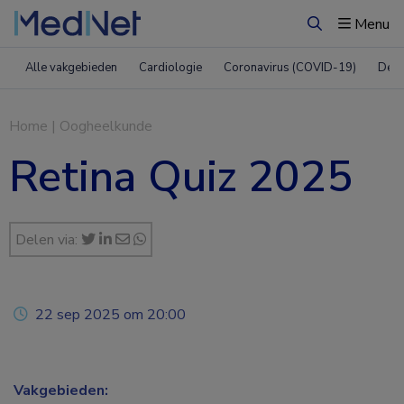
Menu
Zoeken
Alle vakgebieden
Cardiologie
Coronavirus (COVID-19)
Derm
Home
|
Oogheelkunde
Retina Quiz 2025
Delen via:
22 sep 2025 om 20:00
Vakgebieden: