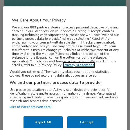
We Care About Your Privacy
We and our
889
partners store and access personal data, like browsing
data or unique identifiers, on your device. Selecting "I Accept" enables
tracking technologies to support the purposes shown under "we and our
partners process data to provide," whereas selecting "Reject All" or
withdrawing your consent will disable them. If trackers are disabled,
Op
22 september 202
5
heeft deze
some content and ads you see may not be as relevant to you. You can
resurface this menu to change your choices or withdraw consent at any
uitzending live plaats gevonden. Uitzending
time by clicking the Manage Preferences link on the bottom of the
webpage [or the floating icon on the bottom-left of the webpage, if
gemist? U kunt de webcast nu on demand
applicable]. Your choices will have effect within our Website. For more
details, refer to our Privacy Policy.
Privacy statement
bekijken wanneer het u uitkomt.
Would you rather not? Then we only place essential and statistical
cookies, these do not record any data about you as a person
We and our partners process data to provide:
Use precise geolocation data. Actively scan device characteristics for
identification. Store and/or access information on a device. Personalised
advertising and content, advertising and content measurement, audience
Na het succes van eerdere edities is de
online
research and services development.
List of Partners (vendors)
Retina Quiz
terug!
Honderden oogheelkundigen
gingen u al voor in
Reject All
I Accept
deze interactieve quiz vol praktijkgerichte casuïstiek.