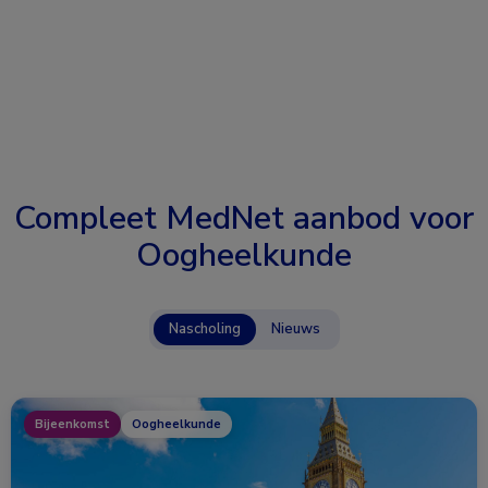
Compleet MedNet aanbod voor
Oogheelkunde
Nascholing
Nieuws
Bijeenkomst
Oogheelkunde