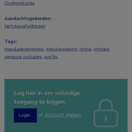
Oogheelkunde
Aandachtsgebieden:
Netvliesafwijkingen
Tags:
maculadegeneratie
,
maculaoedeem
,
retina
,
retinale
veneuze occlusies
,
uveïtis
Log hier in om volledige
toegang te krijgen.
of
Account maken
Login