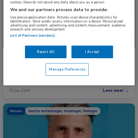
cookies, these do not record any data about you as a person
We and our partners process data to provide:
Use precise geolocation data. Actively scan device characteristics for
identification. Store and/or access information on a device. Personalised
advertising and content, advertising and content measurement, audience
research and services development.
List of Partners (vendors)
Reject All
I Accept
Geen betere OS met eerstelijns-CDK4/6-remmer
bij gevorderde borstkanker
Manage Preferences
Gebruik van CDK4/6-remmers als eerstelijnsbehandeling leidt
niet tot een …
Lees meer →
25 jun. 2026
Nieuws
Gastro-enterologie, Oncologie, Urologie