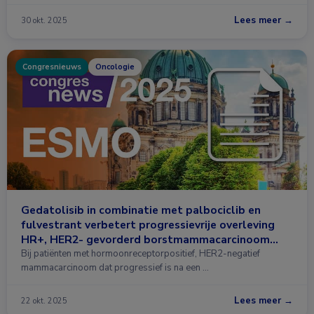
Lees meer →
30 okt. 2025
Congresnieuws
Oncologie
Gedatolisib in combinatie met palbociclib en
fulvestrant verbetert progressievrije overleving
HR+, HER2- gevorderd borstmammacarcinoom
met progressie
Bij patiënten met hormoonreceptorpositief, HER2-negatief
mammacarcinoom dat progressief is na een …
Lees meer →
22 okt. 2025