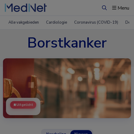
Menu
Zoeken
Alle vakgebieden
Cardiologie
Coronavirus (COVID-19)
Derm
Borstkanker
Uitgelicht