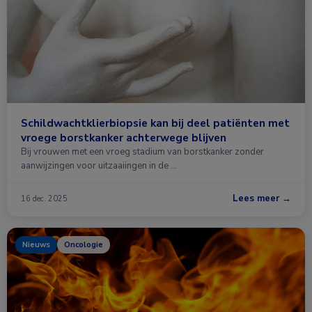
Schildwachtklierbiopsie kan bij deel patiënten met
vroege borstkanker achterwege blijven
Bij vrouwen met een vroeg stadium van borstkanker zonder
aanwijzingen voor uitzaaiingen in de …
Lees meer →
16 dec. 2025
Nieuws
Oncologie