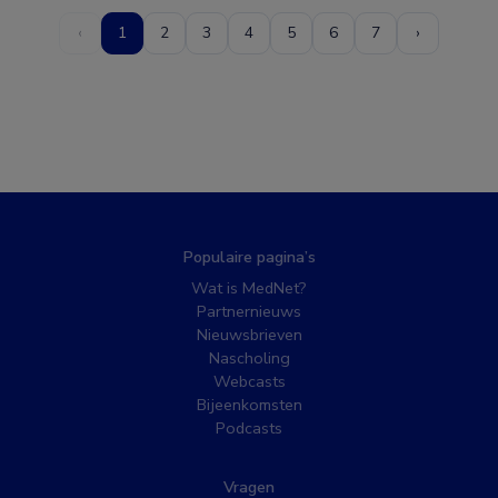
‹
1
2
3
4
5
6
7
›
Populaire pagina’s
Wat is MedNet?
Partnernieuws
Nieuwsbrieven
Nascholing
Webcasts
Bijeenkomsten
Podcasts
Vragen