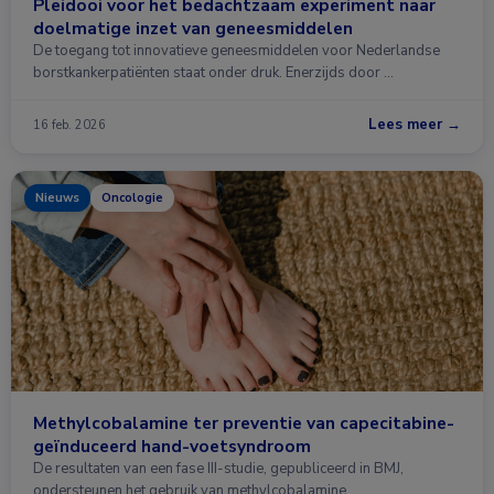
Pleidooi voor het bedachtzaam experiment naar
doelmatige inzet van geneesmiddelen
De toegang tot innovatieve geneesmiddelen voor Nederlandse
borstkankerpatiënten staat onder druk. Enerzijds door …
Lees meer →
16 feb. 2026
Nieuws
Oncologie
Methylcobalamine ter preventie van capecitabine-
geïnduceerd hand-voetsyndroom
De resultaten van een fase III-studie, gepubliceerd in BMJ,
ondersteunen het gebruik van methylcobalamine …