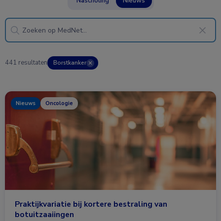
Nascholing
Nieuws
441 resultaten
Borstkanker
✕
Nieuws
Oncologie
Praktijkvariatie bij kortere bestraling van
botuitzaaiingen