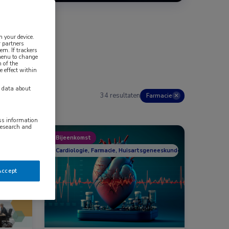
n your device.
 partners
em. If trackers
 menu to change
 of the
e effect within
y data about
34 resultaten
Farmacie
✕
ess information
research and
Bijeenkomst
Longziekten
Cardiologie, Farmacie, Huisartsgeneeskunde
Accept