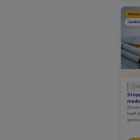
Webca
Cardio
15
Stopp
medi
[bluebox] Op donderdag
heeft d
gevond