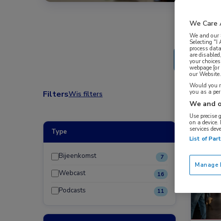
We Care 
We and our
Selecting "I
process data
are disabled
your choices
webpage [or 
our Website. 
Would you ra
you as a pe
Filters
Wis filters
We and o
Use precise 
on a device.
services dev
Type
Bijeen
List of Par
Endocr
Bijeenkomst
7
Manage P
Webcast
16
Podcasts
11