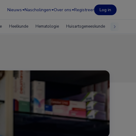
Nieuws
Nascholingen
Over ons
Registreer
Log in
e
Heelkunde
Hematologie
Huisartsgeneeskunde
Infectieziekte