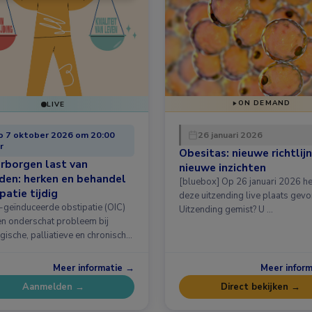
ON DEMAND
LIVE
 7 oktober 2026 om 20:00
26 januari 2026
r
Obesitas: nieuwe richtlijn
rborgen last van
nieuwe inzichten
den: herken en behandel
[bluebox] Op 26 januari 2026 heeft
patie tijdig
deze uitzending live plaats gev
-geïnduceerde obstipatie (OIC)
Uitzending gemist? U …
een onderschat probleem bij
gische, palliatieve en chronische
Meer informatie →
Meer infor
Aanmelden →
Direct bekijken →