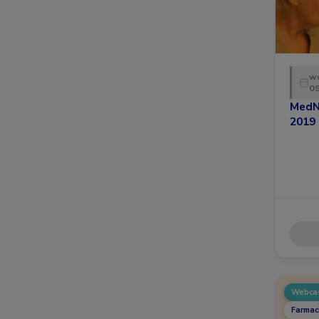
w
09
MedN
2019
Webca
Farmac