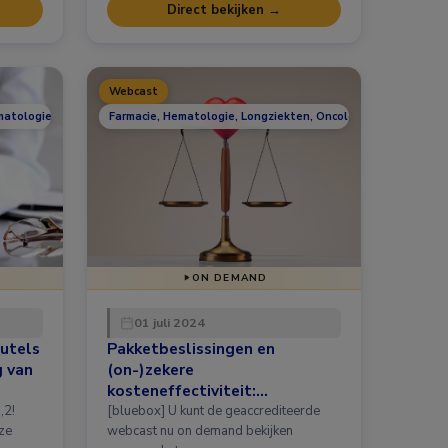
Direct bekijken →
Webcast
matologie, Longziekten, Oncologie, Urologie
Farmacie, Hematologie, Longziekten, Oncologie
ON DEMAND
01 juli 2024
eutels
Pakketbeslissingen en
g van
(on-)zekere
kosteneffectiviteit:
Willingness to Pay voor
[bluebox] U kunt de geaccrediteerde
ze
geneesmiddelen
webcast nu on demand bekijken