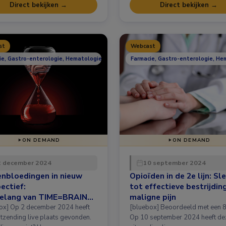
Direct bekijken →
Direct bekijken →
st
Webcast
ie, Gastro-enterologie, Hematologie, Neurologie
Farmacie, Gastro-enterologie, He
ON DEMAND
ON DEMAND
2 december 2024
10 september 2024
nbloedingen in nieuw
Opioïden in de 2e lijn: Sl
ectief:
tot effectieve bestrijdin
belang van TIME=BRAIN
maligne pijn
t couperen van
r 2024 heeft
[bluebox] Beoordeeld met een 8,2!
tolling
itzending live plaats gevonden.
Op 10 september 2024 heeft de