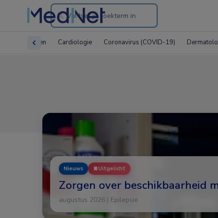
Search
through
lle vakgebieden
Cardiologie
Coronavirus (COVID-19)
Dermatolo
the
website
Nieuws
Uitgelicht
Zorgen over beschikbaarheid m
augustus 2026 | Epilepsie