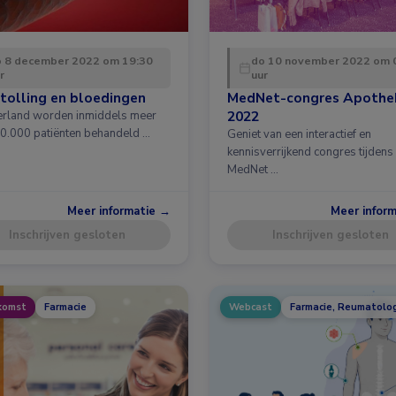
 8 december 2022 om 19:30
do 10 november 2022 om 
r
uur
tolling en bloedingen
MedNet-congres Apothe
2022
erland worden inmiddels meer
0.000 patiënten behandeld …
Geniet van een interactief en
kennisverrijkend congres tijdens
MedNet …
Meer informatie →
Meer infor
Inschrijven gesloten
Inschrijven gesloten
komst
Farmacie
Webcast
Farmacie, Reumatolo