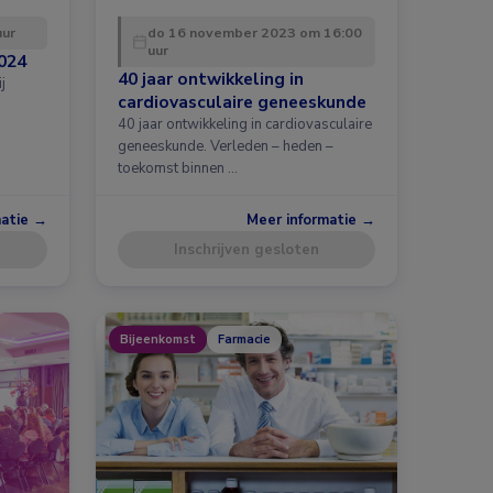
uur
do 16 november 2023 om 16:00
uur
024
40 jaar ontwikkeling in
j
cardiovasculaire geneeskunde
40 jaar ontwikkeling in cardiovasculaire
geneeskunde. Verleden – heden –
toekomst binnen …
matie →
Meer informatie →
Inschrijven gesloten
Bijeenkomst
Farmacie
ekten, Neurologie