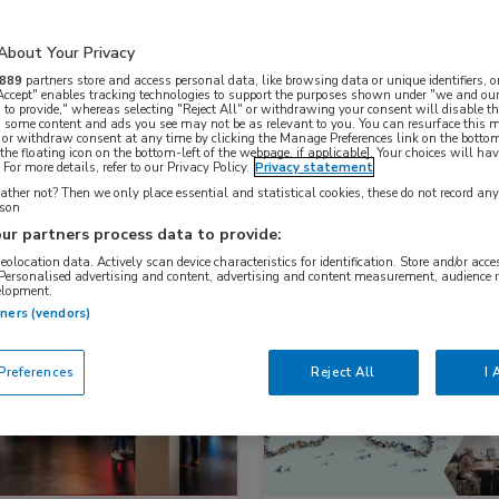
About Your Privacy
Nascholing
Nieuws
889
partners store and access personal data, like browsing data or unique identifiers, o
 Accept" enables tracking technologies to support the purposes shown under "we and our
 to provide," whereas selecting "Reject All" or withdrawing your consent will disable th
, some content and ads you see may not be as relevant to you. You can resurface this
 or withdraw consent at any time by clicking the Manage Preferences link on the bottom
the floating icon on the bottom-left of the webpage, if applicable]. Your choices will hav
For more details, refer to our Privacy Policy.
Privacy statement
ther not? Then we only place essential and statistical cookies, these do not record an
rson
ur partners process data to provide:
geolocation data. Actively scan device characteristics for identification. Store and/or acc
 Personalised advertising and content, advertising and content measurement, audience 
elopment.
komst
Bijeenkomst
tners (vendors)
inologie, Farmacie, Huisartsgeneeskunde, Overig, Voeding
Farmacie, Huisartsgeneeskunde, 
references
Reject All
I 