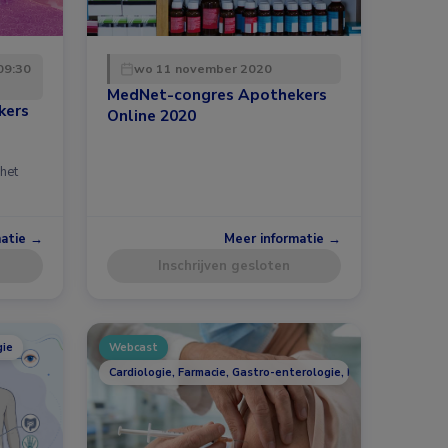
09:30
wo 11 november 2020
MedNet-congres Apothekers
kers
Online 2020
 het
matie →
Meer informatie →
Inschrijven gesloten
gie
Webcast
Cardiologie, Farmacie, Gastro-enterologie, Huisartsgeneesku