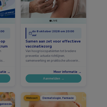
LIVE
:00
do 8 oktober 2026 om 20:00
uur
 op
Samen aan zet voor effectieve
trum
vaccinatiezorg
n
Van hoogrisicopatiënten tot bredere
preventie: actuele richtlijnen,
is
samenwerking en praktische uitvoering.
Vaccinatie van …
matie →
Meer informatie →
Aanmelden →
Webcast
Dermatologie, Farmacie
tsgeneeskunde