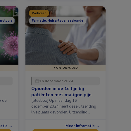
Webcast
erologie, Hematologie, Infectieziekten, Longziekten, Nefrologie, Overig
Farmacie, Huisartsgeneeskunde
ON DEMAND
16 december 2024
Opioïden in de 1e lijn bij
patiënten met maligne pijn
erde
[bluebox] Op maandag 16
december 2024 heeft deze uitzending
live plaats gevonden. Uitzending
gemist …
matie →
Meer informatie →