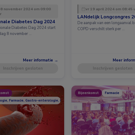
 8 november 2024 om 09:00
vr 19 april 2024 om 08:45 
r
LANdelijk Longcongres 2
onale Diabetes Dag 2024
De aanpak van een longaanval bi
ionale Diabetes Dag 2024 start
COPD verschilt sterk per …
jdag 8 november …
Meer informatie →
Meer infor
Inschrijven gesloten
Inschrijven gesloten
komst
Bijeenkomst
Farmacie
logie, Farmacie, Gastro-enterologie, Hematologie, Huisartsgeneeskunde, Longzi