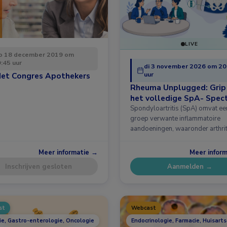
LIVE
o 18 december 2019 om
:45 uur
di 3 november 2026 om 20
uur
et Congres Apothekers
Rheuma Unplugged: Grip
het volledige SpA- Spec
Spondyloartritis (SpA) omvat ee
groep verwante inflammatoire
aandoeningen, waaronder arthrit
psoriatica (PsA) en axiale …
Meer informatie →
Meer infor
Inschrijven gesloten
Aanmelden →
st
Webcast
ie, Gastro-enterologie, Oncologie
Endocrinologie, Farmacie, Huisar