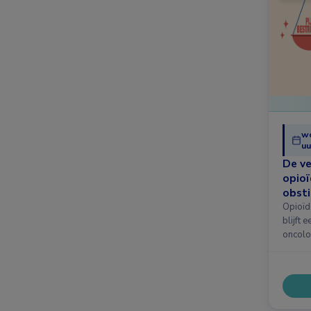
wo
uu
De ve
opioï
obsti
Opioïd
blijft 
oncolo
pijn …