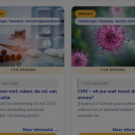
st
Webcast
logie, Farmacie, Huisartsgeneeskunde, Longziekten
Cardiologie, Farmacie, Gastro-ent
ON DEMAND
ON DEMAND
 mei 2025
01 mei 2025
en met roken: de rol van
CMV – oh jee wat moet ik
catie
ermee?
 15 mei 2025
[bluebox] U kunt de geaccredite
eze uitzending live plaats
webcast nu on demand bekijken
en. Uitzending gemist …
wanneer het …
Meer informatie →
Meer infor