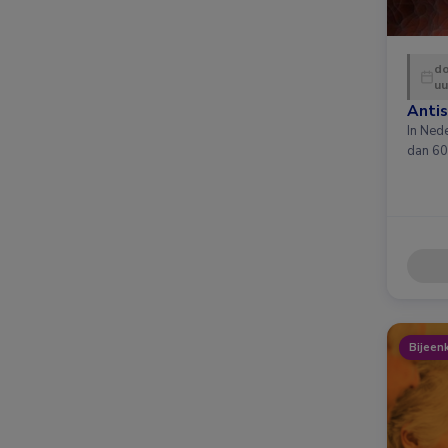
do
uu
Antis
In Ned
dan 60
Bijeen