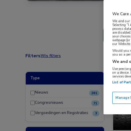
We Care 
We and our
Selecting "I
process data
are disabled
your choices
webpage [or 
our Website. 
Would you ra
you as a pe
Filters
Wis filters
We and o
Use precise 
on a device.
services dev
Type
Nieuw
List of Par
Dermat
Nieuws
261
Manage P
Congresnieuws
71
Vergoedingen en Registraties
3