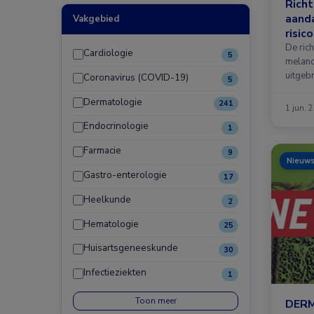
Richt
aand
Vakgebied
risic
psych
De rich
Cardiologie
5
melano
uitgeb
Coronavirus (COVID-19)
5
Dermatologie
241
1 jun. 
Endocrinologie
1
Farmacie
9
Nieuw
Gastro-enterologie
17
Heelkunde
2
Hematologie
25
Huisartsgeneeskunde
30
Infectieziekten
1
Toon meer
DERM