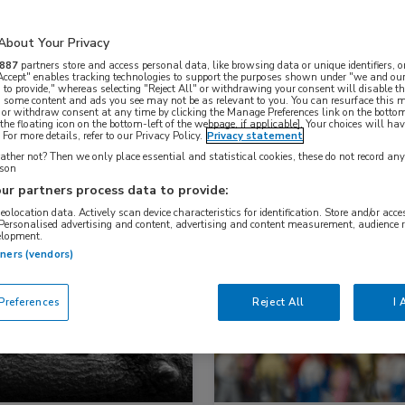
About Your Privacy
Nascholing
Nieuws
887
partners store and access personal data, like browsing data or unique identifiers, o
 Accept" enables tracking technologies to support the purposes shown under "we and our
 to provide," whereas selecting "Reject All" or withdrawing your consent will disable th
, some content and ads you see may not be as relevant to you. You can resurface this
 or withdraw consent at any time by clicking the Manage Preferences link on the bottom
the floating icon on the bottom-left of the webpage, if applicable]. Your choices will hav
For more details, refer to our Privacy Policy.
Privacy statement
ther not? Then we only place essential and statistical cookies, these do not record an
rson
ur partners process data to provide:
geolocation data. Actively scan device characteristics for identification. Store and/or acc
 Personalised advertising and content, advertising and content measurement, audience 
elopment.
s
Nieuws
tners (vendors)
ologie, Longziekten, Oncologie
Dermatologie, Hematologie, Onco
references
Reject All
I 