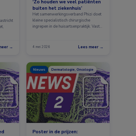
‘Zo houden we veel patiënten
buiten het ziekenhuis’
Het samenwerkingsverband Phizi doet
kleine specialistisch chirurgische
astricht
ingrepen in de huisartsenpraktijk. Vaste
t,
…
meer →
Lees meer →
4 mei 2026
Nieuws
Dermatologie, Oncologie
ed
Poster in de prijzen: