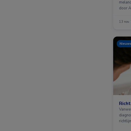
melano
door A
13 nov.
Nieuw
Richt
Vanweg
diagno
richtl