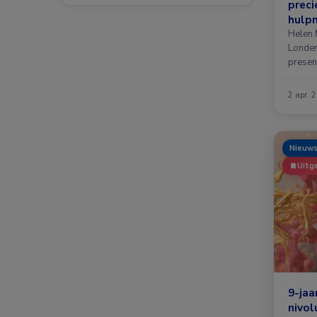
preci
hulp
Helen 
Londen
presen
…
2 apr. 
Nieuw
Uitge
9-jaa
nivo