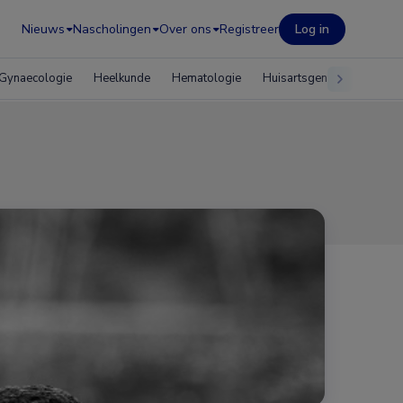
Nieuws
Nascholingen
Over ons
Registreer
Log in
Gynaecologie
Heelkunde
Hematologie
Huisartsgeneeskunde