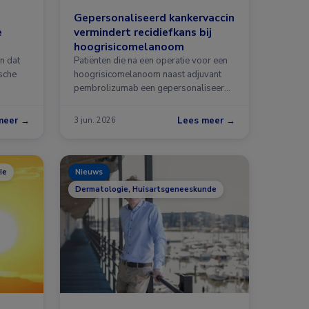
Gepersonaliseerd kankervaccin
e
vermindert recidiefkans bij
hoogrisicomelanoom
n dat
Patiënten die na een operatie voor een
ische
hoogrisicomelanoom naast adjuvant
pembrolizumab een gepersonaliseerd
…
meer →
Lees meer →
3 jun. 2026
ie
Nieuws
Dermatologie, Huisartsgeneeskunde