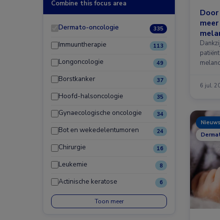
Combine this focus area
Door
meer
Dermato-oncologie
335
mela
lange
Dankzi
Immuuntherapie
113
patiën
Longoncologie
melano
49
Borstkanker
37
6 jul. 
Hoofd-halsoncologie
35
Gynaecologische oncologie
34
Nieuw
Bot en wekedelentumoren
24
Dermat
Chirurgie
16
Leukemie
8
Actinische keratose
6
Toon meer