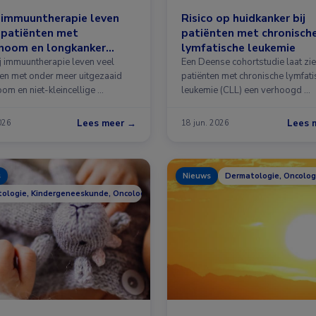
 immuuntherapie leven
Risico op huidkanker bij
 patiënten met
patiënten met chronisch
noom en longkanker
lymfatische leukemie
r
j immuuntherapie leven veel
Een Deense cohortstudie laat zie
ten met onder meer uitgezaaid
patiënten met chronische lymfat
om en niet-kleincellige …
leukemie (CLL) een verhoogd …
Lees meer →
Lees 
2026
18 jun. 2026
s
Nieuws
Dermatologie, Oncolog
ologie, Kindergeneeskunde, Oncologie