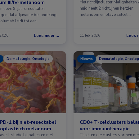
um III/IV-melanoom
Het richtlijncluster Maligniteiten
huid heeft 2 richtlijnen herzien:
nitieve 9-jaarsresultaten
melanoom en plaveiselcel …
igen dat adjuvante behandeling
volumab leidt tot een …
Lees meer →
Lees 
 2026
11 feb. 2026
s
Dermatologie, Oncologie
Nieuws
Dermatologie, Oncolog
PD-1 bij niet-resectabel
CD8+ T-celclusters belan
oplastisch melanoom
voor immuuntherapie
fase II-studie bij patiënten met
T-cellen die clusters vormen me