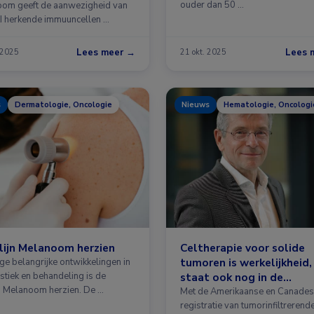
ouder dan 50 …
om geeft de aanwezigheid van
I herkende immuuncellen …
Lees meer →
Lees 
 2025
21 okt. 2025
s
Dermatologie, Oncologie
Nieuws
Hematologie, Oncologi
lijn Melanoom herzien
Celtherapie voor solide
tumoren is werkelijkheid
e belangrijke ontwikkelingen in
stiek en behandeling is de
staat ook nog in de
ijn Melanoom herzien. De …
kinderschoenen
Met de Amerikaanse en Canade
registratie van tumorinfiltrerend