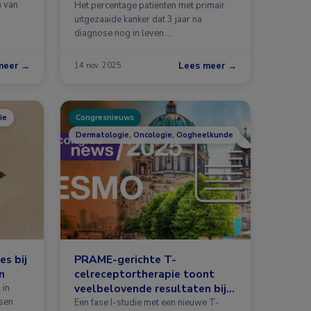
n van
patiënten
Het percentage patiënten met primair
uitgezaaide kanker dat 3 jaar na
diagnose nog in leven …
meer →
Lees meer →
14 nov. 2025
ie
Congresnieuws
Dermatologie, Oncologie, Oogheelkunde
es bij
PRAME-gerichte T-
n
celreceptortherapie toont
veelbelovende resultaten bij
 in
sen
uveamelanoom
Een fase I-studie met een nieuwe T-