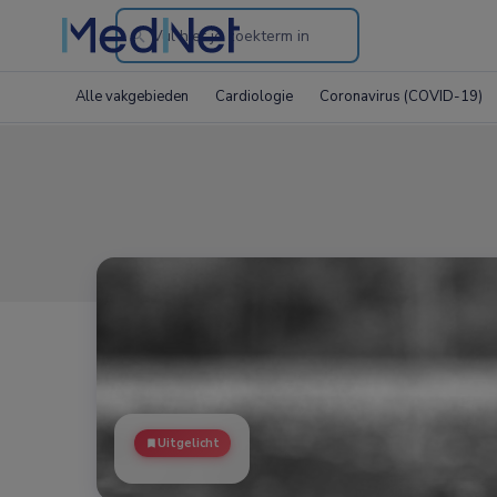
Search
through
Alle vakgebieden
Cardiologie
Coronavirus (COVID-19)
the
website
Uitgelicht