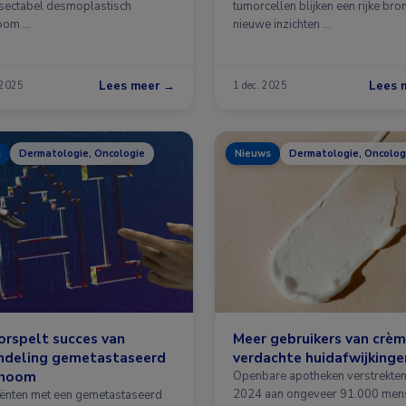
esectabel desmoplastisch
tumorcellen blijken een rijke bro
oom …
nieuwe inzichten …
Lees meer →
Lees 
 2025
1 dec. 2025
s
Dermatologie, Oncologie
Nieuws
Dermatologie, Oncolog
orspelt succes van
Meer gebruikers van crèm
ndeling gemetastaseerd
verdachte huidafwijkinge
noom
Openbare apotheken verstrekten
2024 aan ongeveer 91.000 men
tiënten met een gemetastaseerd