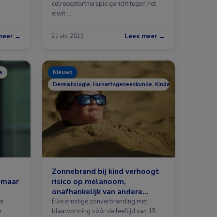
celreceptortherapie gericht tegen het
eiwit …
meer →
Lees meer →
21 okt. 2025
e
Nieuws
Dermatologie, Huisartsgeneeskunde, Kindergeneeskunde
Zonnebrand bij kind verhoogt
, maar
risico op melanoom,
onafhankelijk van andere
risicofactoren
se
Elke ernstige zonverbranding met
e
blaarvorming vóór de leeftijd van 15