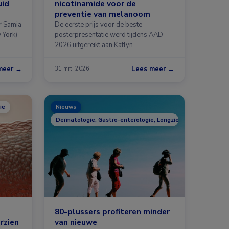
uid
nicotinamide voor de
preventie van melanoom
r Samia
De eerste prijs voor de beste
 York)
posterpresentatie werd tijdens AAD
2026 uitgereikt aan Katlyn …
meer →
Lees meer →
31 mrt. 2026
ie
Nieuws
Dermatologie, Gastro-enterologie, Longziekten, Oncologie, 
80-plussers profiteren minder
rzien
van nieuwe