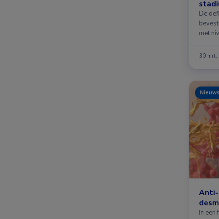
stadi
De defi
bevest
met ni
30 mrt.
Nieuw
Anti-
desm
In een 