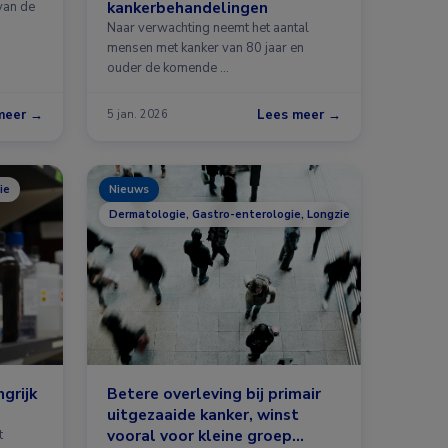
kankerbehandelingen
 van de
Naar verwachting neemt het aantal
mensen met kanker van 80 jaar en
ouder de komende …
meer →
Lees meer →
5 jan. 2026
ie
Nieuws
Dermatologie, Gastro-enterologie, Longziekten, Oncologie, 
grijk
Betere overleving bij primair
uitgezaaide kanker, winst
vooral voor kleine groep
t