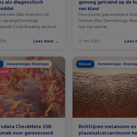
es als diagnostisch
genoeg getraind op de h
middel
van kleur
Marsden (Skin Analytics Ltd.,
De e-poster gepresenteerd doo
, Verenigd Koninkrijk)
Rahman (Rao Dermatology, New
teerde 2 Late Breaking abstracts
laat zien dat het …
Lees meer →
Lees 
2026
31 mrt. 2026
s
Dermatologie, Oncologie
Nieuws
Dermatologie, Oncolog
licht
rsdata CheckMate 238:
Richtlijnen melanoom en
lumab voor gereseceerd
plaveiselcelcarcinoom he