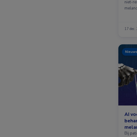
niet-r
melan
17 dec.
Nieuw
AI vo
beha
mela
Bij pa