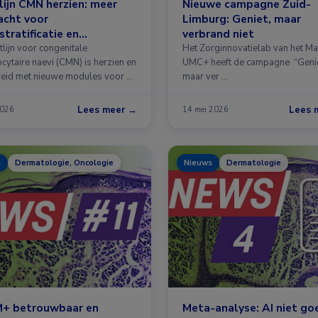
lijn CMN herzien: meer
Nieuwe campagne Zuid-
acht voor
Limburg: Geniet, maar
ostratificatie en
verbrand niet
osociale zorg
tlijn voor congenitale
Het Zorginnovatielab van het Ma
cytaire naevi (CMN) is herzien en
UMC+ heeft de campagne “Genie
reid met nieuwe modules voor …
maar ver …
Lees meer →
Lees 
2026
14 mei 2026
s
Dermatologie, Oncologie
Nieuws
Dermatologie
+ betrouwbaar en
Meta-analyse: AI niet go