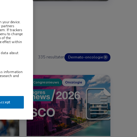
n your device.
 partners
em. If trackers
 menu to change
 of the
e effect within
y data about
335 resultaten
Dermato-oncologie
✕
ess information
research and
Congresnieuws
Oncologie
logie
Accept