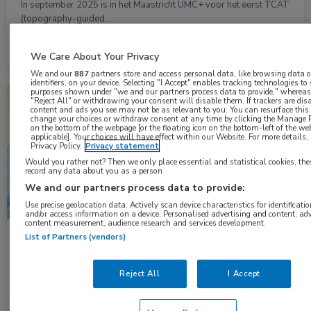
In september 2025 is in het Maastricht UMC+ voor het eerst TCAT
(topography-guided …
Lees meer →
24 mrt. 2026
We Care About Your Privacy
We and our
887
partners store and access personal data, like browsing data o
identifiers, on your device. Selecting "I Accept" enables tracking technologies to
purposes shown under "we and our partners process data to provide," whereas 
Nieuws
Oogheelkunde
"Reject All" or withdrawing your consent will disable them. If trackers are di
content and ads you see may not be as relevant to you. You can resurface thi
change your choices or withdraw consent at any time by clicking the Manage P
on the bottom of the webpage [or the floating icon on the bottom-left of the web
applicable]. Your choices will have effect within our Website. For more details, r
Privacy Policy.
Privacy statement
Would you rather not? Then we only place essential and statistical cookies, the
record any data about you as a person
We and our partners process data to provide:
Use precise geolocation data. Actively scan device characteristics for identificatio
and/or access information on a device. Personalised advertising and content, ad
content measurement, audience research and services development.
List of Partners (vendors)
UMC Utrecht voert eerste corneale neurotisatie in
Nederland uit
Artsen van het UMC Utrecht hebben voor het eerst in Nederland
Reject All
I Accept
een corneale neurotisatie uitgevoerd …