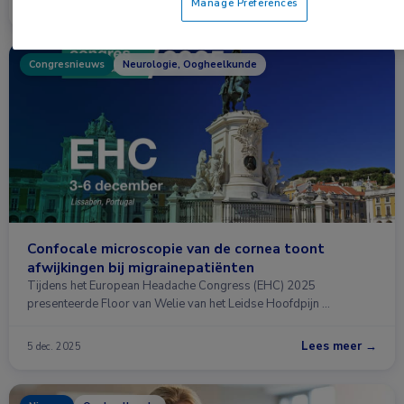
Manage Preferences
Lees meer →
23 mrt. 2026
Congresnieuws
Neurologie, Oogheelkunde
Confocale microscopie van de cornea toont
afwijkingen bij migrainepatiënten
Tijdens het European Headache Congress (EHC) 2025
presenteerde Floor van Welie van het Leidse Hoofdpijn …
Lees meer →
5 dec. 2025