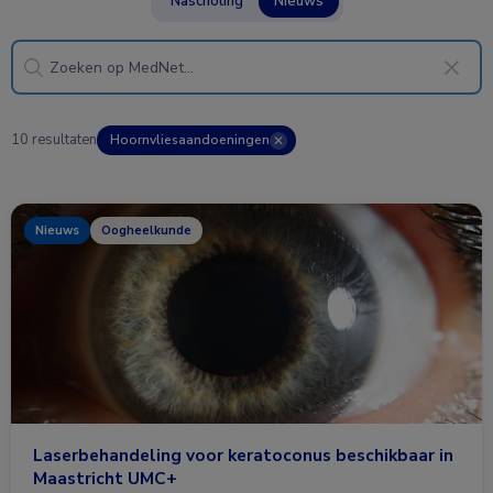
Nascholing
Nieuws
10 resultaten
Hoornvliesaandoeningen
✕
Nieuws
Oogheelkunde
Laserbehandeling voor keratoconus beschikbaar in
Maastricht UMC+