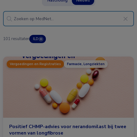
Nascholing
Nieuws
101 resultaten
ILD
✕
Vergoedingen en Registraties
Farmacie, Longziekten
Positief CHMP-advies voor nerandomilast bij twee
vormen van longfibrose