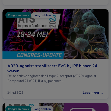
Congresnieuws
Longziekten
AR2R-agonist stabiliseert FVC bij IPF binnen 24
weken
De selectieve angiotensine II type 2-receptor (AT2R)-agonist
Compound 21 (C21) lijkt bij patiënten …
Lees meer →
24 mei 2023
Congresnieuws
Longziekten