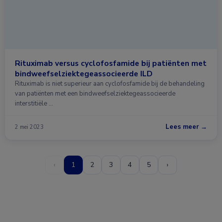
Rituximab versus cyclofosfamide bij patiënten met
bindweefselziektegeassocieerde ILD
Rituximab is niet superieur aan cyclofosfamide bij de behandeling
van patiënten met een bindweefselziektegeassocieerde
interstitiële …
Lees meer →
2 mei 2023
‹
1
2
3
4
5
›