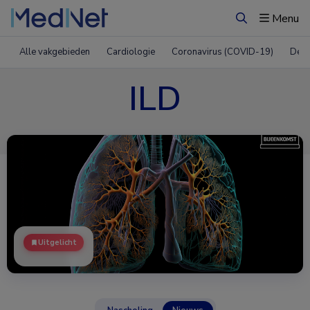
Menu
Zoeken
Alle vakgebieden
Cardiologie
Coronavirus (COVID-19)
Derm
ILD
Uitgelicht