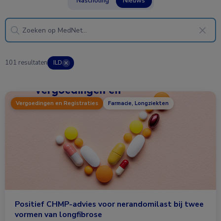
Nascholing
Nieuws
101 resultaten
ILD
✕
Vergoedingen en Registraties
Farmacie, Longziekten
Positief CHMP-advies voor nerandomilast bij twee
vormen van longfibrose