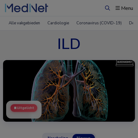
Menu
Zoeken
Alle vakgebieden
Cardiologie
Coronavirus (COVID-19)
Derm
ILD
Uitgelicht