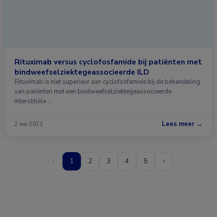
Rituximab versus cyclofosfamide bij patiënten met
bindweefselziektegeassocieerde ILD
Rituximab is niet superieur aan cyclofosfamide bij de behandeling
van patiënten met een bindweefselziektegeassocieerde
interstitiële …
Lees meer →
2 mei 2023
‹
1
2
3
4
5
›