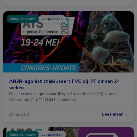
Congresnieuws
Longziekten
AR2R-agonist stabiliseert FVC bij IPF binnen 24
weken
De selectieve angiotensine II type 2-receptor (AT2R)-agonist
Compound 21 (C21) lijkt bij patiënten …
Lees meer →
24 mei 2023
Congresnieuws
Longziekten