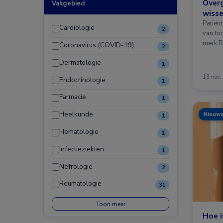
Overg
Vakgebied
wisse
Patiën
Cardiologie
2
van to
merk R
Coronavirus (COVID-19)
2
merk T
Dermatologie
1
13 nov.
Endocrinologie
1
Farmacie
1
Heelkunde
Nieuw
1
Hematologie
1
Infectieziekten
1
Nefrologie
2
Reumatologie
31
Toon meer
Hoe i