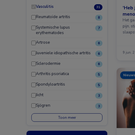
Vasculitis
‘Heb 
31
meno
Reumatoïde artritis
8
Het ga
pijn, s
Systemische lupus
7
slaaps
erythematodes
Artrose
6
Juveniele idiopathische artritis
9 jun. 
6
Sclerodermie
6
Arthritis psoriatica
5
Nieuw
Spondyloartritis
5
Jicht
3
Sjögren
3
Toon meer