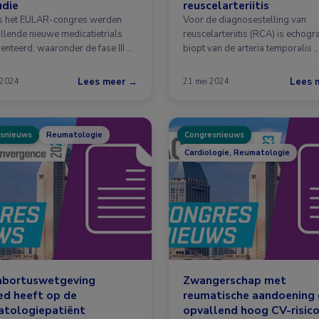
udie
reuscelarteriitis
s het EULAR-congres werden
Voor de diagnosestelling van
illende nieuwe medicatietrials
reuscelarteriitis (RCA) is echogra
enteerd, waaronder de fase III …
biopt van de arteria temporalis 
Lees meer →
Lees 
 2024
21 mei 2024
snieuws
Reumatologie
Congresnieuws
Cardiologie, Reumatologie
abortuswetgeving
Zwangerschap met
ed heeft op de
reumatische aandoening 
atologiepatiënt
opvallend hoog CV-risic