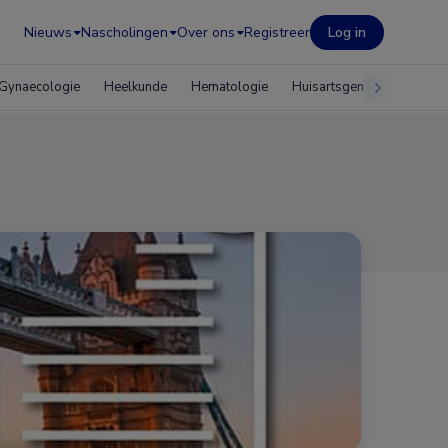
Nieuws
Nascholingen
Over ons
Registreer
Log in
Gynaecologie
Heelkunde
Hematologie
Huisartsgeneeskunde