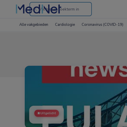
Search
through
Alle vakgebieden
Cardiologie
Coronavirus (COVID-19)
the
website
Uitgelicht