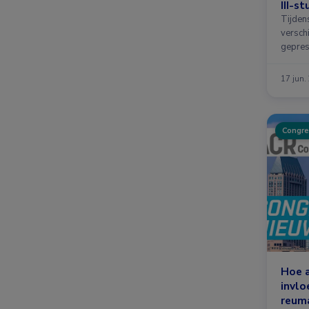
III-st
Tijden
versch
gepres
17 jun.
Congre
Hoe 
invlo
reum