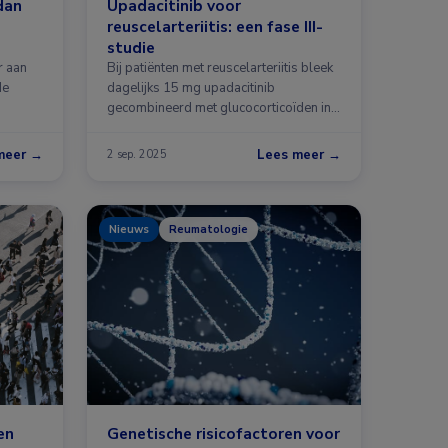
dan
Upadacitinib voor
reuscelarteriitis: een fase III-
studie
r aan
Bij patiënten met reuscelarteriitis bleek
de
dagelijks 15 mg upadacitinib
gecombineerd met glucocorticoïden in
een afbouw …
meer →
Lees meer →
2 sep. 2025
Nieuws
Reumatologie
en
Genetische risicofactoren voor