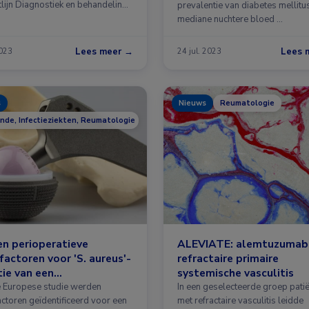
tlijn Diagnostiek en behandeling
prevalentie van diabetes mellitu
mediane nuchtere bloed …
Lees meer →
Lees 
2023
24 jul. 2023
s
Nieuws
Reumatologie
nde, Infectieziekten, Reumatologie
en perioperatieve
ALEVIATE: alemtuzumab 
ofactoren voor 'S. aureus'-
refractaire primaire
tie van een
systemische vasculitis
ichtsprothese
e Europese studie werden
In een geselecteerde groep pati
actoren geïdentificeerd voor een
met refractaire vasculitis leidde