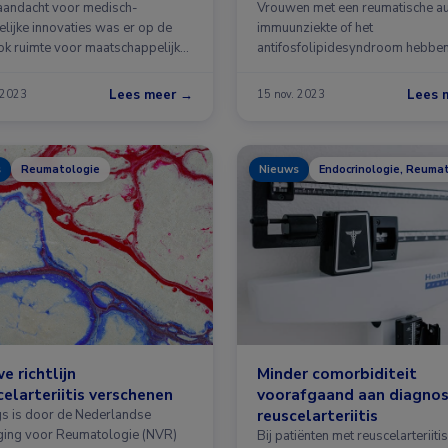
aandacht voor medisch-
Vrouwen met een reumatische a
elijke innovaties was er op de
immuunziekte of het
k ruimte voor maatschappelijke
antifosfolipidesyndroom hebbe
verhoogde kans op …
Lees meer →
Lees 
 2023
15 nov. 2023
s
Reumatologie
Nieuws
Endocrinologie, Reuma
e richtlijn
Minder comorbiditeit
elarteriitis verschenen
voorafgaand aan diagno
reuscelarteriitis
s is door de Nederlandse
ging voor Reumatologie (NVR)
Bij patiënten met reuscelarteriitis