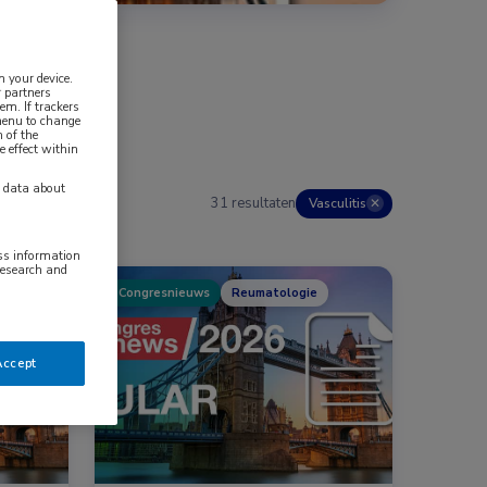
n your device.
 partners
em. If trackers
 menu to change
 of the
e effect within
y data about
31 resultaten
Vasculitis
✕
ess information
research and
Congresnieuws
Reumatologie
Accept