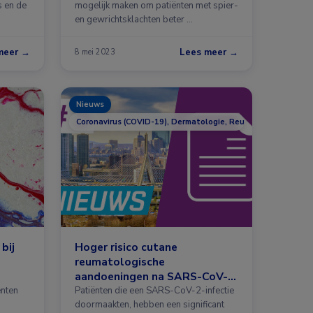
s en de
mogelijk maken om patiënten met spier-
en gewrichtsklachten beter …
meer →
Lees meer →
8 mei 2023
Nieuws
Coronavirus (COVID-19), Dermatologie, Reumatologie
bij
Hoger risico cutane
reumatologische
aandoeningen na SARS-CoV-
2-infectie
ënten
Patiënten die een SARS-CoV-2-infectie
doormaakten, hebben een significant