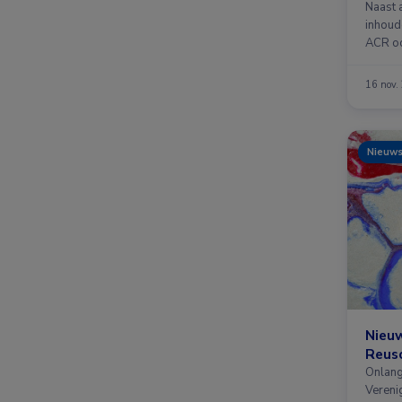
Naast 
inhoud
ACR oo
…
16 nov.
Nieuw
Nieuw
Reusc
Onlang
Vereni