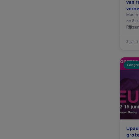
van r
verbe
Mariek
op 8 j
Rijksu
2 jun. 
Congre
Upada
grote