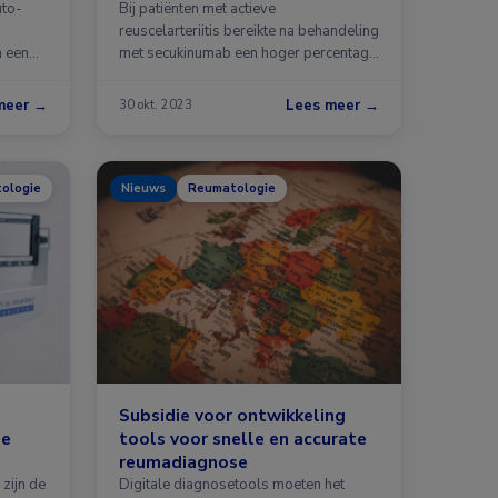
uto-
Bij patiënten met actieve
reuscelarteriitis bereikte na behandeling
n een
met secukinumab een hoger percentage
deelnemers een …
meer →
Lees meer →
30 okt. 2023
tologie
Nieuws
Reumatologie
Subsidie voor ontwikkeling
se
tools voor snelle en accurate
reumadiagnose
 zijn de
Digitale diagnosetools moeten het