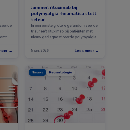
Jammer: rituximab bij
polymyalgia rheumatica stelt
teleur
oseerde
In een eerste grotere gerandomiseerde
trial heeft rituximab bij patiënten met
komt
nieuw gediagnosticeerde polymyalgia
rheumatica …
meer →
Lees meer →
5 jun. 2026
Nieuws
Reumatologie