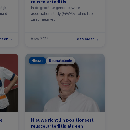
reuscelarteriitis
lijk
In de grootste genome-wide
jna de
association study (GWAS) tot nu toe
zijn 3 nieuwe …
meer →
Lees meer →
9 sep. 2024
Nieuws
Reumatologie
de
Nieuwe richtlijn positioneert
reuscelarteriitis als een