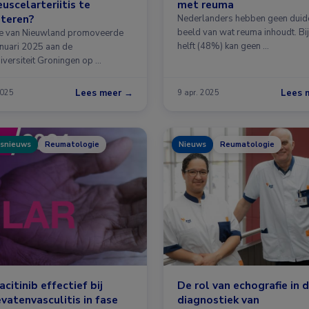
euscelarteriitis te
met reuma
teren?
Nederlanders hebben geen duide
beeld van wat reuma inhoudt. Bi
e van Nieuwland promoveerde
helft (48%) kan geen …
anuari 2025 aan de
niversiteit Groningen op …
Lees meer →
Lees 
2025
9 apr. 2025
snieuws
Reumatologie
Nieuws
Reumatologie
citinib effectief bij
De rol van echografie in 
vatenvasculitis in fase
diagnostiek van