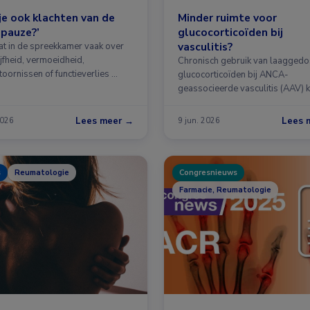
je ook klachten van de
Minder ruimte voor
pauze?’
glucocorticoïden bij
vasculitis?
at in de spreekkamer vaak over
tijfheid, vermoeidheid,
Chronisch gebruik van laagged
toornissen of functieverlies …
glucocorticoïden bij ANCA-
geassocieerde vasculitis (AAV) 
veel voor, maar hangt …
Lees meer →
Lees 
2026
9 jun. 2026
s
Reumatologie
Congresnieuws
Farmacie, Reumatologie