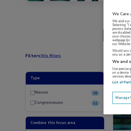
We Care 
We and our
Selecting "I
process data
are disabled
your choices
webpage [or 
our Website. 
Would you ra
you as a pe
Filters
Wis filters
We and o
Use precise 
on a device.
services dev
Type
Congre
List of Par
Nieuws
20
Manage P
Congresnieuws
11
Combine this focus area