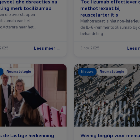
evoeligheidsreacties na
Tocilizumab effectiever 
ling merk tocilizumab
methotrexaat bij
reuscelarteriitis
ten die overstappen
cilizumab van het
Methotrexaat is niet non-inferieu
oActemra naar het
de IL-6-remmer tocilizumab bij 
yenne kunnen …
behandeling …
Lees meer →
Lees 
 2025
3 nov. 2025
s
Reumatologie
Nieuws
Reumatologie
s de lastige herkenning
Weinig begrip voor mens