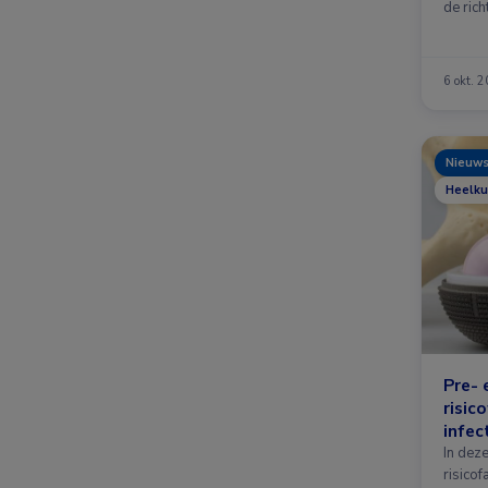
de rich
…
6 okt. 
Nieuw
Heelku
Pre- 
risic
infec
gewr
In dez
risicof