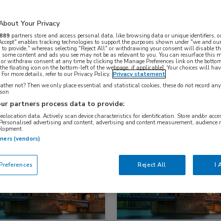
About Your Privacy
Nascholing
Nieuws
889
partners store and access personal data, like browsing data or unique identifiers, o
 Accept" enables tracking technologies to support the purposes shown under "we and our
 to provide," whereas selecting "Reject All" or withdrawing your consent will disable th
, some content and ads you see may not be as relevant to you. You can resurface this
 or withdraw consent at any time by clicking the Manage Preferences link on the bottom
the floating icon on the bottom-left of the webpage, if applicable]. Your choices will hav
For more details, refer to our Privacy Policy.
Privacy statement
ther not? Then we only place essential and statistical cookies, these do not record an
rson
ur partners process data to provide:
geolocation data. Actively scan device characteristics for identification. Store and/or acc
 Personalised advertising and content, advertising and content measurement, audience 
elopment.
snieuws
Reumatologie
Congresnieuws
Reumatologie
tners (vendors)
references
Reject All
I 