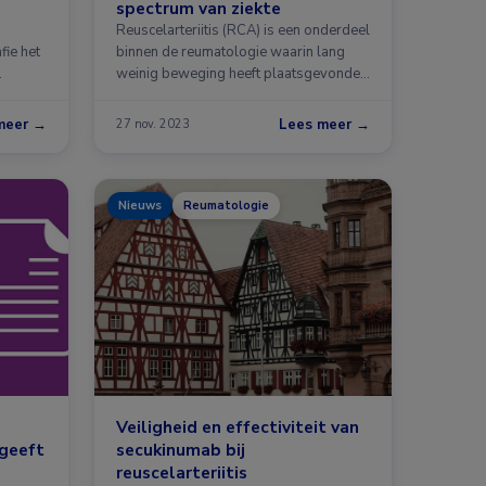
spectrum van ziekte
Reuscelarteriitis (RCA) is een onderdeel
fie het
binnen de reumatologie waarin lang
…
weinig beweging heeft plaatsgevonden
…
meer →
Lees meer →
27 nov. 2023
Nieuws
Reumatologie
Veiligheid en effectiviteit van
geeft
secukinumab bij
o
reuscelarteriitis