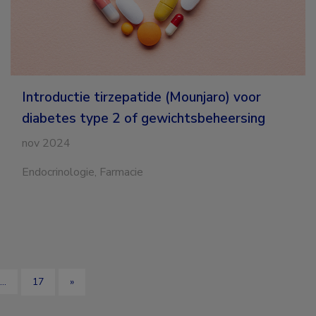
voor
diabetes
type
2
of
gewichtsbeheersing
Introductie tirzepatide (Mounjaro) voor
diabetes type 2 of gewichtsbeheersing
nov 2024
Endocrinologie, Farmacie
…
17
»