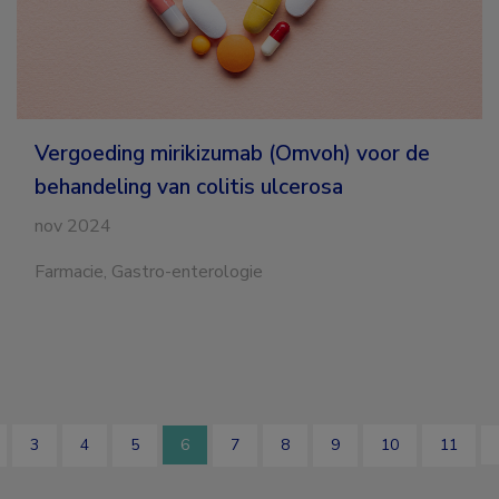
voor
de
behandeling
van
colitis
ulcerosa
Vergoeding mirikizumab (Omvoh) voor de
behandeling van colitis ulcerosa
nov 2024
Farmacie, Gastro-enterologie
3
4
5
6
7
8
9
10
11