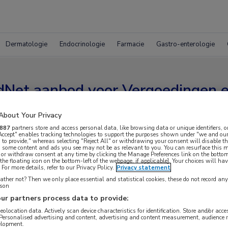
Dermatologie
Endocrinologie
Farmacie
Gastro-enterologie
Net aanbod voor Vergoedingen en
About Your Privacy
887
partners store and access personal data, like browsing data or unique identifiers, o
 Accept" enables tracking technologies to support the purposes shown under "we and our
Lees
 to provide," whereas selecting "Reject All" or withdrawing your consent will disable th
, some content and ads you see may not be as relevant to you. You can resurface this
meer
 or withdraw consent at any time by clicking the Manage Preferences link on the bottom
over
the floating icon on the bottom-left of the webpage, if applicable]. Your choices will hav
For more details, refer to our Privacy Policy.
Privacy statement
EU
ther not? Then we only place essential and statistical cookies, these do not record an
keurt
rson
langwerkende
ur partners process data to provide:
injecteerbare
geolocation data. Actively scan device characteristics for identification. Store and/or acc
 Personalised advertising and content, advertising and content measurement, audience 
hiv-
elopment.