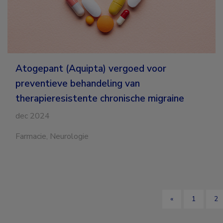
voor
preventieve
behandeling
van
therapieresistente
chronische
Atogepant (Aquipta) vergoed voor
migraine
preventieve behandeling van
therapieresistente chronische migraine
dec 2024
Farmacie, Neurologie
«
1
2