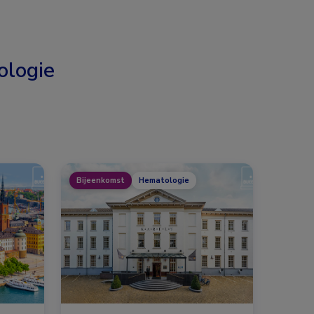
logie
Bijeenkomst
Hematologie