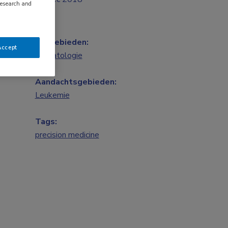
research and
Vakgebieden:
Accept
Hematologie
Aandachtsgebieden:
Leukemie
Tags:
precision medicine