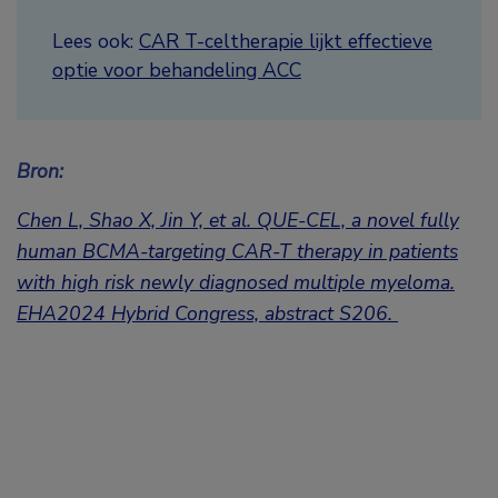
Lees ook:
CAR T-celtherapie lijkt effectieve
optie voor behandeling ACC
Bron:
Chen L, Shao X, Jin Y, et al. QUE-CEL, a novel fully
human BCMA-targeting CAR-T therapy in patients
with high risk newly diagnosed multiple myeloma.
EHA2024 Hybrid Congress, abstract S206.