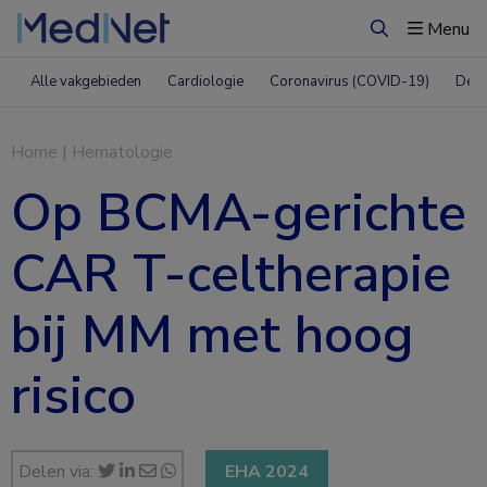
Menu
Zoeken
Alle vakgebieden
Cardiologie
Coronavirus (COVID-19)
Derm
Home
|
Hematologie
Op BCMA-gerichte
CAR T-celtherapie
bij MM met hoog
risico
Delen via:
EHA 2024