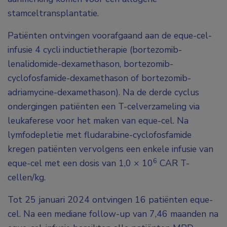
stamceltransplantatie.
Patiënten ontvingen voorafgaand aan de eque-cel-
infusie 4 cycli inductietherapie (bortezomib-
lenalidomide-dexamethason, bortezomib-
cyclofosfamide-dexamethason of bortezomib-
adriamycine-dexamethason). Na de derde cyclus
ondergingen patiënten een T-celverzameling via
leukaferese voor het maken van eque-cel. Na
lymfodepletie met fludarabine-cyclofosfamide
kregen patiënten vervolgens een enkele infusie van
6
eque-cel met een dosis van 1,0 × 10
CAR T-
cellen/kg.
Tot 25 januari 2024 ontvingen 16 patiënten eque-
cel. Na een mediane follow-up van 7,46 maanden na