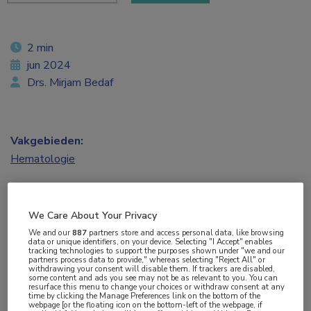
2 min
jun 2024
Drs. Mirjam Bedaf
Vakgebieden:
Hematologie
Aandachtsgebieden:
MM
We Care About Your Privacy
We and our
887
partners store and access personal data, like browsing
data or unique identifiers, on your device. Selecting "I Accept" enables
Tags:
tracking technologies to support the purposes shown under "we and our
partners process data to provide," whereas selecting "Reject All" or
BCMA
,
CAR T-celtherapie
,
equecabtagene autoleucel
withdrawing your consent will disable them. If trackers are disabled,
some content and ads you see may not be as relevant to you. You can
resurface this menu to change your choices or withdraw consent at any
time by clicking the Manage Preferences link on the bottom of the
In de FUMANBA-2-studie bereikte de op BCMA
webpage [or the floating icon on the bottom-left of the webpage, if