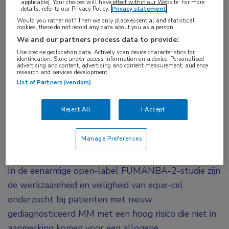
applicable]. Your choices will have effect within our Website. For more
details, refer to our Privacy Policy.
Privacy statement
gerichte
CAR T-celtherapie eque-cel een
Would you rather not? Then we only place essential and statistical
diepgaande respons bij patiënten met nieuw
cookies, these do not record any data about you as a person
gediagnosticeerd multipel myeloom met een
We and our partners process data to provide:
Use precise geolocation data. Actively scan device characteristics for
hoog risico die niet in aanmerking kwamen voor
identification. Store and/or access information on a device. Personalised
advertising and content, advertising and content measurement, audience
een allogene stamceltransplantatie.
research and services development.
List of Partners (vendors)
De BCMA-specifieke CAR T-celtherapie eque-cel is
in China goedgekeurd voor de behandeling van
Reject All
I Accept
patiënten met gerecidiveerd/refractair multipel
myeloom (RRMM) die minstens 3 eerdere
Manage Preferences
therapielijnen hebben ondergaan.
In de eenarmige open-label FUMANBA-2-studie zijn
de werkzaamheid en veiligheid van eque-cel
onderzocht bij patiënten met nieuw
gediagnosticeerd MM met een hoog risico die niet in
aanmerking komen voor een allogene