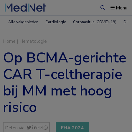
Menu
Zoeken
Alle vakgebieden
Cardiologie
Coronavirus (COVID-19)
Derm
Home
|
Hematologie
Op BCMA-gerichte
CAR T-celtherapie
bij MM met hoog
risico
Delen via:
EHA 2024