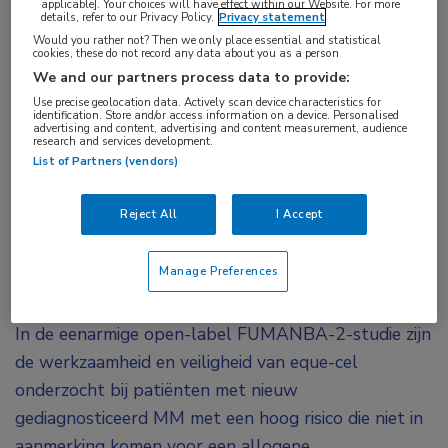
applicable]. Your choices will have effect within our Website. For more
details, refer to our Privacy Policy.
Privacy statement
gerichte
CAR T-celtherapie eque-cel een
Would you rather not? Then we only place essential and statistical
diepgaande respons bij patiënten met nieuw
cookies, these do not record any data about you as a person
gediagnosticeerd multipel myeloom met een
We and our partners process data to provide:
Use precise geolocation data. Actively scan device characteristics for
hoog risico die niet in aanmerking kwamen voor
identification. Store and/or access information on a device. Personalised
advertising and content, advertising and content measurement, audience
een allogene stamceltransplantatie.
research and services development.
List of Partners (vendors)
De BCMA-specifieke CAR T-celtherapie eque-cel is
in China goedgekeurd voor de behandeling van
Reject All
I Accept
patiënten met gerecidiveerd/refractair multipel
myeloom (RRMM) die minstens 3 eerdere
Manage Preferences
therapielijnen hebben ondergaan.
In de eenarmige open-label FUMANBA-2-studie zijn
de werkzaamheid en veiligheid van eque-cel
onderzocht bij patiënten met nieuw
gediagnosticeerd MM met een hoog risico die niet in
aanmerking komen voor een allogene