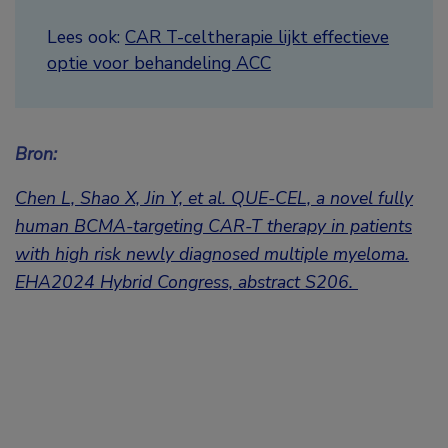
Lees ook:
CAR T-celtherapie lijkt effectieve
optie voor behandeling ACC
Bron:
Chen L, Shao X, Jin Y, et al. QUE-CEL, a novel fully
human BCMA-targeting CAR-T therapy in patients
with high risk newly diagnosed multiple myeloma.
EHA2024 Hybrid Congress, abstract S206.