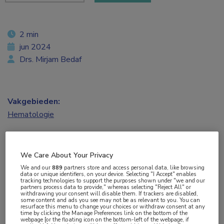
2 min
jun 2024
Drs. Mirjam Bedaf
Vakgebieden:
Hematologie
Aandachtsgebieden:
MM
We Care About Your Privacy
We and our
889
partners store and access personal data, like browsing
data or unique identifiers, on your device. Selecting "I Accept" enables
Tags:
tracking technologies to support the purposes shown under "we and our
partners process data to provide," whereas selecting "Reject All" or
BCMA
,
CAR T-celtherapie
,
equecabtagene autoleucel
withdrawing your consent will disable them. If trackers are disabled,
some content and ads you see may not be as relevant to you. You can
resurface this menu to change your choices or withdraw consent at any
time by clicking the Manage Preferences link on the bottom of the
In de FUMANBA-2-studie bereikte de op BCMA
webpage [or the floating icon on the bottom-left of the webpage, if