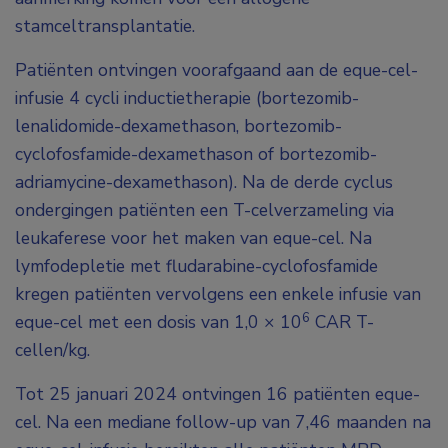
stamceltransplantatie.
Patiënten ontvingen voorafgaand aan de eque-cel-
infusie 4 cycli inductietherapie (bortezomib-
lenalidomide-dexamethason, bortezomib-
cyclofosfamide-dexamethason of bortezomib-
adriamycine-dexamethason). Na de derde cyclus
ondergingen patiënten een T-celverzameling via
leukaferese voor het maken van eque-cel. Na
lymfodepletie met fludarabine-cyclofosfamide
kregen patiënten vervolgens een enkele infusie van
6
eque-cel met een dosis van 1,0 × 10
CAR T-
cellen/kg.
Tot 25 januari 2024 ontvingen 16 patiënten eque-
cel. Na een mediane follow-up van 7,46 maanden na