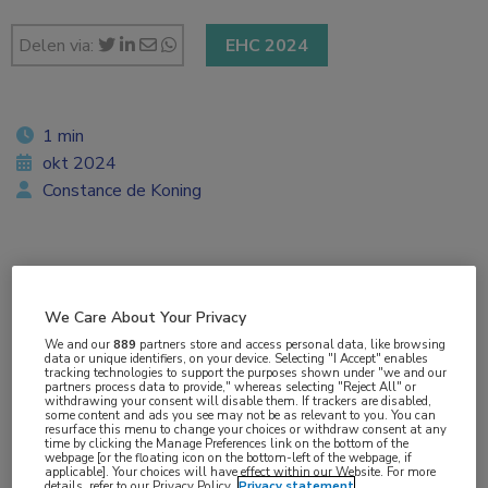
Delen via:
EHC 2024
1 min
okt 2024
Constance de Koning
Vakgebieden:
Hematologie
,
Kindergeneeskunde
We Care About Your Privacy
We and our
889
partners store and access personal data, like browsing
data or unique identifiers, on your device. Selecting "I Accept" enables
Aandachtsgebieden:
tracking technologies to support the purposes shown under "we and our
partners process data to provide," whereas selecting "Reject All" or
Benigne hematologie
withdrawing your consent will disable them. If trackers are disabled,
some content and ads you see may not be as relevant to you. You can
resurface this menu to change your choices or withdraw consent at any
time by clicking the Manage Preferences link on the bottom of the
Tags:
webpage [or the floating icon on the bottom-left of the webpage, if
applicable]. Your choices will have effect within our Website. For more
menstruatie
,
sekseverschillen
,
zwangerschap
details, refer to our Privacy Policy.
Privacy statement