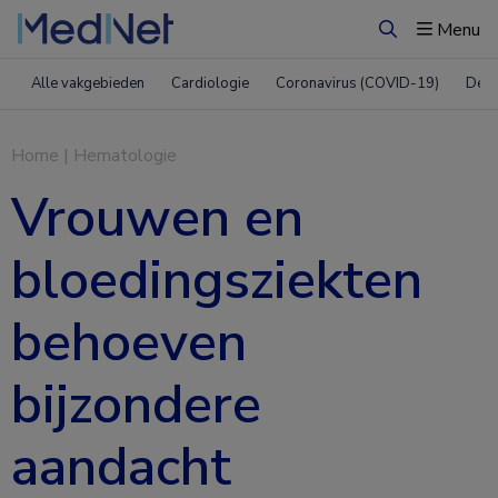
Menu
Zoeken
Alle vakgebieden
Cardiologie
Coronavirus (COVID-19)
Derm
Home
|
Hematologie
Vrouwen en
bloedingsziekten
behoeven
bijzondere
aandacht