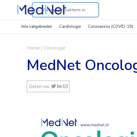
Search
through
Alle vakgebieden
Cardiologie
Coronavirus (COVID-19)
the
website
Home
|
Oncologie
MedNet Oncolog
Delen via: