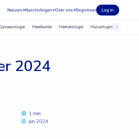
Nieuws
Nascholingen
Over ons
Registreer
Log in
Gynaecologie
Heelkunde
Hematologie
Huisartsgeneeskunde
er 2024
1 min
jun 2024