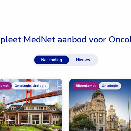
pleet MedNet aanbod voor
Oncol
Nascholing
Nieuws
komst
Oncologie, Urologie
Bijeenkomst
Oncologie