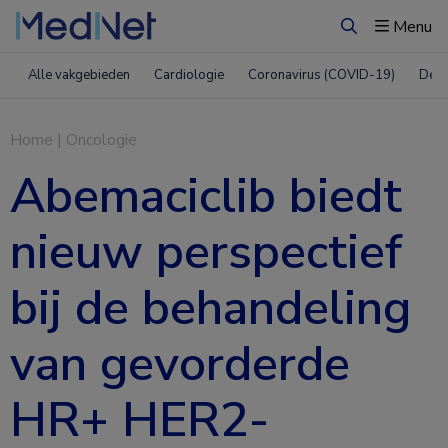
Menu
Zoeken
Alle vakgebieden
Cardiologie
Coronavirus (COVID-19)
Derm
Home
|
Oncologie
Abemaciclib biedt
nieuw perspectief
bij de behandeling
van gevorderde
HR+ HER2-