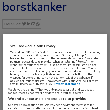
borstkanker
Delen via:
nov 2019
We Care About Your Privacy
We and our
889
partners store and access personal data, like browsing
data or unique identifiers, on your device. Selecting "I Accept" enables
tracking technologies to support the purposes shown under "we and our
partners process data to provide," whereas selecting "Reject All" or
Vakgebieden:
withdrawing your consent will disable them. If trackers are disabled,
some content and ads you see may not be as relevant to you. You can
Oncologie
resurface this menu to change your choices or withdraw consent at any
time by clicking the Manage Preferences link on the bottom of the
webpage [or the floating icon on the bottom-left of the webpage, if
applicable]. Your choices will have effect within our Website. For more
Aandachtsgebieden:
details, refer to our Privacy Policy.
Privacy statement
Would you rather not? Then we only place essential and statistical
Borstkanker
cookies, these do not record any data about you as a person
We and our partners process data to provide:
Tags:
Use precise geolocation data. Actively scan device characteristics for
identification. Store and/or access information on a device. Personalised
abemaciclib
,
HER2
,
HR+