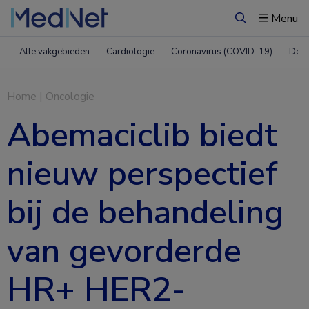
Menu
Zoeken
Alle vakgebieden
Cardiologie
Coronavirus (COVID-19)
Derm
Home
|
Oncologie
Abemaciclib biedt
nieuw perspectief
bij de behandeling
van gevorderde
HR+ HER2-