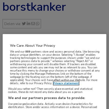
borstkanker
Delen via:
nov 2019
We Care About Your Privacy
We and our
889
partners store and access personal data, like browsing
data or unique identifiers, on your device. Selecting "I Accept" enables
tracking technologies to support the purposes shown under "we and our
partners process data to provide," whereas selecting "Reject All" or
Vakgebieden:
withdrawing your consent will disable them. If trackers are disabled,
some content and ads you see may not be as relevant to you. You can
Oncologie
resurface this menu to change your choices or withdraw consent at any
time by clicking the Manage Preferences link on the bottom of the
webpage [or the floating icon on the bottom-left of the webpage, if
applicable]. Your choices will have effect within our Website. For more
Aandachtsgebieden:
details, refer to our Privacy Policy.
Privacy statement
Would you rather not? Then we only place essential and statistical
Borstkanker
cookies, these do not record any data about you as a person
We and our partners process data to provide:
Tags:
Use precise geolocation data. Actively scan device characteristics for
identification. Store and/or access information on a device. Personalised
abemaciclib
,
HER2
,
HR+