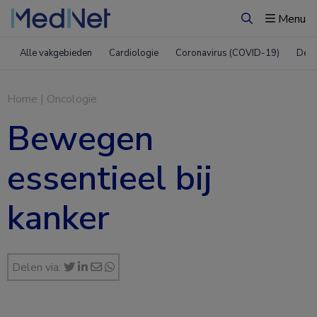
Menu
Zoeken
Alle vakgebieden
Cardiologie
Coronavirus (COVID-19)
Derm
Home
|
Oncologie
Bewegen
essentieel bij
kanker
Delen via: