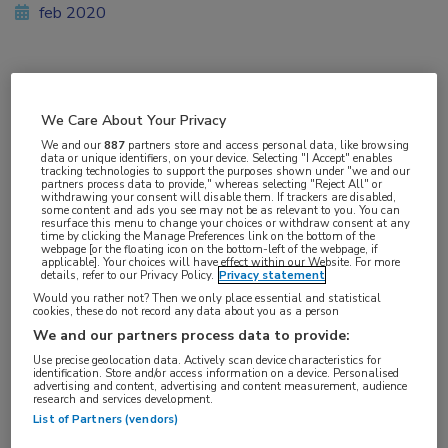
feb 2020
Vakgebieden:
We Care About Your Privacy
Oncologie
We and our
887
partners store and access personal data, like browsing
data or unique identifiers, on your device. Selecting "I Accept" enables
tracking technologies to support the purposes shown under "we and our
partners process data to provide," whereas selecting "Reject All" or
withdrawing your consent will disable them. If trackers are disabled,
some content and ads you see may not be as relevant to you. You can
resurface this menu to change your choices or withdraw consent at any
Tags:
time by clicking the Manage Preferences link on the bottom of the
webpage [or the floating icon on the bottom-left of the webpage, if
bewegen
applicable]. Your choices will have effect within our Website. For more
details, refer to our Privacy Policy.
Privacy statement
Would you rather not? Then we only place essential and statistical
Beweging is belangrijk voor de preventie,
cookies, these do not record any data about you as a person
We and our partners process data to provide:
behandeling, het herstel en de overlevingskans
Use precise geolocation data. Actively scan device characteristics for
bij kanker. Daarom zijn er nu duidelijke
identification. Store and/or access information on a device. Personalised
advertising and content, advertising and content measurement, audience
aanbevelingen
voor beweging bij
research and services development.
kankerpatiënten.
List of Partners (vendors)