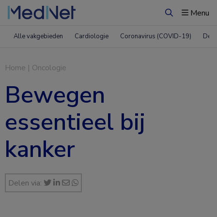
Menu
Zoeken
Alle vakgebieden
Cardiologie
Coronavirus (COVID-19)
Derm
Home
|
Oncologie
Bewegen
essentieel bij
kanker
Delen via: