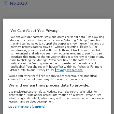
feb 2020
Vakgebieden:
We Care About Your Privacy
Oncologie
We and our
887
partners store and access personal data, like browsing
data or unique identifiers, on your device. Selecting "I Accept" enables
tracking technologies to support the purposes shown under "we and our
partners process data to provide," whereas selecting "Reject All" or
withdrawing your consent will disable them. If trackers are disabled,
some content and ads you see may not be as relevant to you. You can
resurface this menu to change your choices or withdraw consent at any
Tags:
time by clicking the Manage Preferences link on the bottom of the
webpage [or the floating icon on the bottom-left of the webpage, if
bewegen
applicable]. Your choices will have effect within our Website. For more
details, refer to our Privacy Policy.
Privacy statement
Would you rather not? Then we only place essential and statistical
Beweging is belangrijk voor de preventie,
cookies, these do not record any data about you as a person
We and our partners process data to provide:
behandeling, het herstel en de overlevingskans
Use precise geolocation data. Actively scan device characteristics for
bij kanker. Daarom zijn er nu duidelijke
identification. Store and/or access information on a device. Personalised
advertising and content, advertising and content measurement, audience
aanbevelingen
voor beweging bij
research and services development.
kankerpatiënten.
List of Partners (vendors)