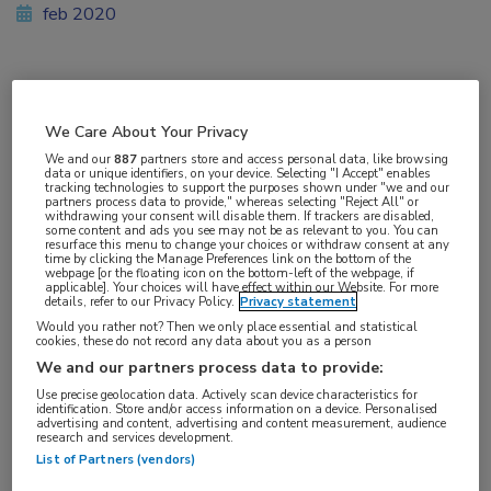
feb 2020
Vakgebieden:
We Care About Your Privacy
Oncologie
We and our
887
partners store and access personal data, like browsing
data or unique identifiers, on your device. Selecting "I Accept" enables
tracking technologies to support the purposes shown under "we and our
partners process data to provide," whereas selecting "Reject All" or
withdrawing your consent will disable them. If trackers are disabled,
some content and ads you see may not be as relevant to you. You can
resurface this menu to change your choices or withdraw consent at any
Tags:
time by clicking the Manage Preferences link on the bottom of the
webpage [or the floating icon on the bottom-left of the webpage, if
bewegen
applicable]. Your choices will have effect within our Website. For more
details, refer to our Privacy Policy.
Privacy statement
Would you rather not? Then we only place essential and statistical
Beweging is belangrijk voor de preventie,
cookies, these do not record any data about you as a person
We and our partners process data to provide:
behandeling, het herstel en de overlevingskans
Use precise geolocation data. Actively scan device characteristics for
bij kanker. Daarom zijn er nu duidelijke
identification. Store and/or access information on a device. Personalised
advertising and content, advertising and content measurement, audience
aanbevelingen
voor beweging bij
research and services development.
kankerpatiënten.
List of Partners (vendors)