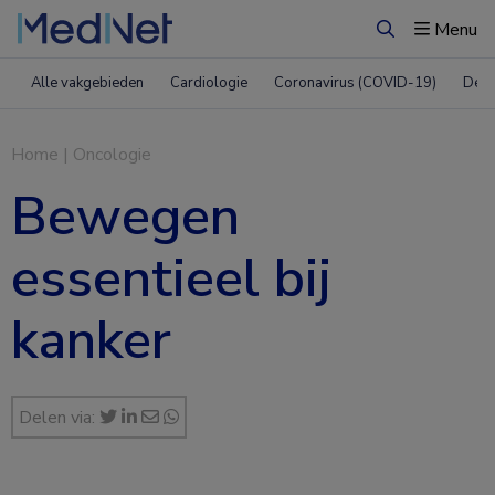
Menu
Zoeken
Alle vakgebieden
Cardiologie
Coronavirus (COVID-19)
Derm
Home
|
Oncologie
Bewegen
essentieel bij
kanker
Delen via: