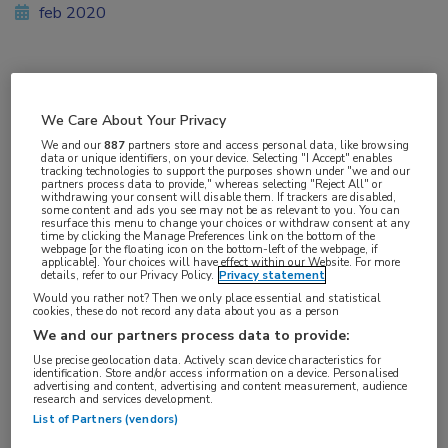
feb 2020
Vakgebieden:
We Care About Your Privacy
Oncologie
We and our
887
partners store and access personal data, like browsing
data or unique identifiers, on your device. Selecting "I Accept" enables
tracking technologies to support the purposes shown under "we and our
partners process data to provide," whereas selecting "Reject All" or
withdrawing your consent will disable them. If trackers are disabled,
some content and ads you see may not be as relevant to you. You can
resurface this menu to change your choices or withdraw consent at any
Tags:
time by clicking the Manage Preferences link on the bottom of the
webpage [or the floating icon on the bottom-left of the webpage, if
bewegen
applicable]. Your choices will have effect within our Website. For more
details, refer to our Privacy Policy.
Privacy statement
Would you rather not? Then we only place essential and statistical
Beweging is belangrijk voor de preventie,
cookies, these do not record any data about you as a person
We and our partners process data to provide:
behandeling, het herstel en de overlevingskans
Use precise geolocation data. Actively scan device characteristics for
bij kanker. Daarom zijn er nu duidelijke
identification. Store and/or access information on a device. Personalised
advertising and content, advertising and content measurement, audience
aanbevelingen
voor beweging bij
research and services development.
kankerpatiënten.
List of Partners (vendors)