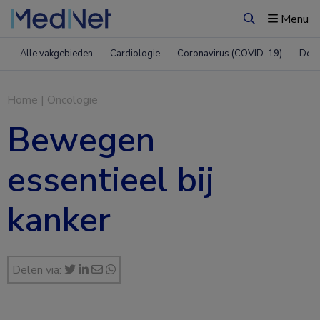
Menu
Zoeken
Alle vakgebieden
Cardiologie
Coronavirus (COVID-19)
Derm
Home
|
Oncologie
Bewegen
essentieel bij
kanker
Delen via: