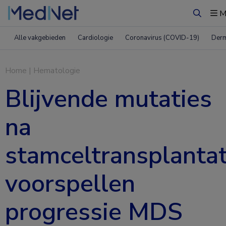
M
Zoeken
Alle vakgebieden
Cardiologie
Coronavirus (COVID-19)
Derm
Home
|
Hematologie
Blijvende mutaties
na
stamceltransplantat
voorspellen
progressie MDS