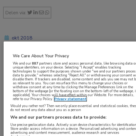
Delen via:
okt 2018
We Care About Your Privacy
Vakgebieden:
We and our
887
partners store and access personal data, like browsing data o
unique identifiers, on your device. Selecting "I Accept" enables tracking
Hematologie
technologies to support the purposes shown under "we and our partners proces
data to provide," whereas selecting "Reject All" or withdrawing your consent w
disable them. If trackers are disabled, some content and ads you see may not 
as relevant to you. You can resurface this menu to change your choices or
Aandachtsgebieden:
withdraw consent at any time by clicking the Manage Preferences link on the
bottom of the webpage [or the floating icon on the bottom-left of the webpage, i
MDS
,
Stamceltransplantatie
applicable]. Your choices will have effect within our Website. For more details,
refer to our Privacy Policy.
Privacy statement
Would you rather not? Then we only place essential and statistical cookies, the
do not record any data about you as a person
We and our partners process data to provide:
Use precise geolocation data. Actively scan device characteristics for identificatio
Store and/or access information on a device. Personalised advertising and conten
advertising and content measurement, audience research and services