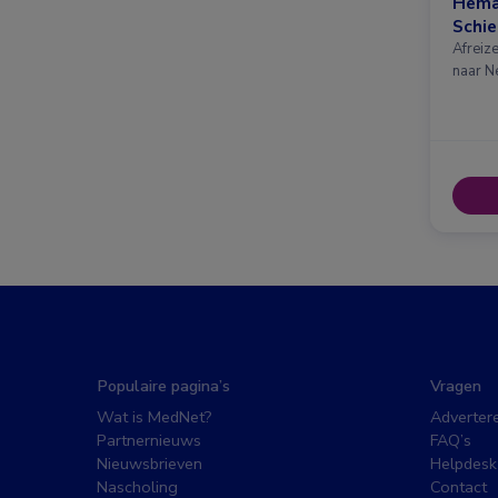
Hema
Schi
Afreiz
naar N
Populaire pagina’s
Vragen
Wat is MedNet?
Adverter
Partnernieuws
FAQ’s
Nieuwsbrieven
Helpdesk
Nascholing
Contact