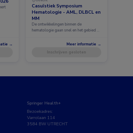
2026
Casuïstiek Symposium
eert
Hematologie - AML, DLBCL en
MM
De ontwikkelingen binnen de
hematologie gaan snel en het gebied …
matie →
Meer informatie →
Inschrijven gesloten
Springer Health+
Bezoekadres:
Varrolaan 114
3584 BW UTRECHT