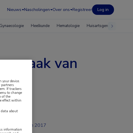
Nieuws
Nascholingen
Over ons
Registreer
Log in
Gynaecologie
Heelkunde
Hematologie
Huisartsgeneeskunde
 oorzaak van
n your device.
 partners
em. If trackers
 menu to change
 of the
e effect within
y data about
jan 2017
ess information