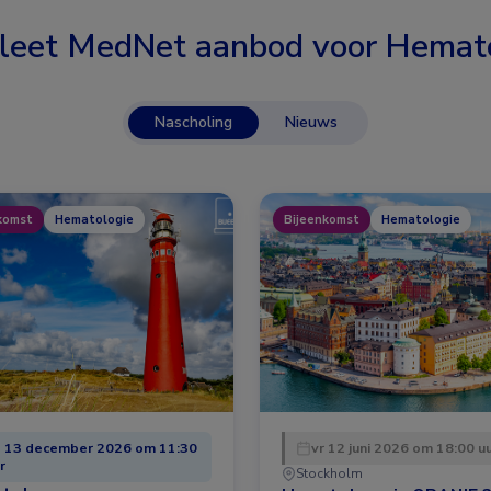
leet MedNet aanbod voor
Hemato
Nascholing
Nieuws
komst
Hematologie
Bijeenkomst
Hematologie
 13 december 2026 om 11:30
vr 12 juni 2026 om 18:00 u
r
Stockholm