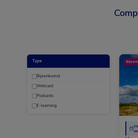
Comp
Type
Bijeen
Bijeenkomst
Webcast
Podcasts
E-learning
zo
uu