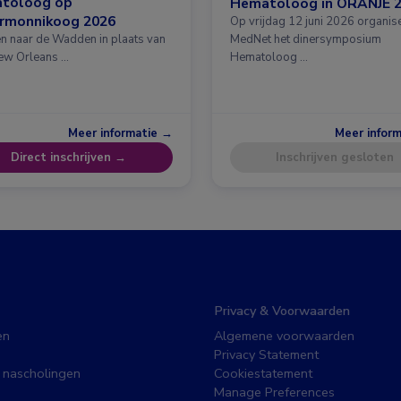
toloog op
Hematoloog in ORANJE 
ermonnikoog 2026
Op vrijdag 12 juni 2026 organis
en naar de Wadden in plaats van
MedNet het dinersymposium
ew Orleans …
Hematoloog …
Meer informatie →
Meer infor
Direct inschrijven →
Inschrijven gesloten
Privacy & Voorwaarden
en
Algemene voorwaarden
Privacy Statement
 nascholingen
Cookiestatement
Manage Preferences