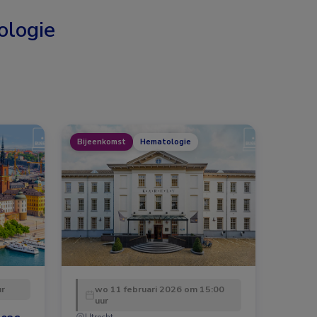
logie
Bijeenkomst
Hematologie
ur
wo 11 februari 2026 om 15:00
uur
Utrecht