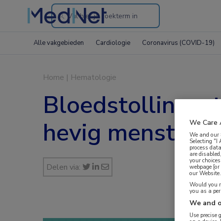
Search
through
Alle vakgebieden
Cardiologie
Coronavirus (COVID-19)
the
website
Home
|
Hematologie
Bloedstollingss
hevig menstruee
We Care 
We and our
Selecting "I
process data
are disabled
your choices
Delen via:
webpage [or 
our Website. 
Would you ra
you as a pe
We and o
Use precise 