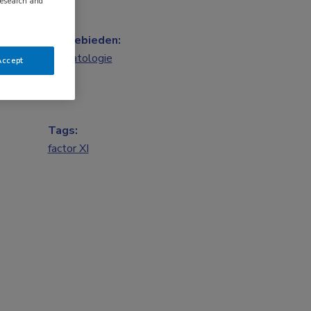
research and
Vakgebieden:
Hematologie
Accept
Tags:
factor XI