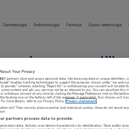
Dermatologie
Endocrinologie
Farmacie
Gastro-enterologie
toornissen mogelijke
l bloedverlies
About Your Privacy
887
partners store and access personal data, like browsing data or unique identifiers, o
 Accept" enables tracking technologies to support the purposes shown under "we and our
 to provide," whereas selecting "Reject All" or withdrawing your consent will disable th
, some content and ads you see may not be as relevant to you. You can resurface this
 or withdraw consent at any time by clicking the Manage Preferences link on the bottom
the floating icon on the bottom-left of the webpage, if applicable]. Your choices will hav
For more details, refer to our Privacy Policy.
Privacy statement
ther not? Then we only place essential and statistical cookies, these do not record an
rson
ur partners process data to provide:
geolocation data. Actively scan device characteristics for identification. Store and/or acc