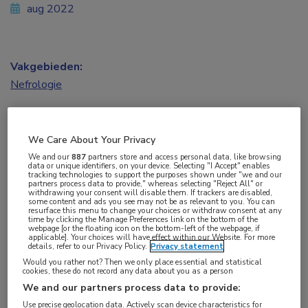
aug 2022
Vakgebieden:
Nefrologie
We Care About Your Privacy
We and our
887
partners store and access personal data, like browsing
data or unique identifiers, on your device. Selecting "I Accept" enables
Tijdens de Nederlandse Nefrologiedagen (NND)
tracking technologies to support the purposes shown under "we and our
partners process data to provide," whereas selecting "Reject All" or
withdrawing your consent will disable them. If trackers are disabled,
ontving Edouard Fu van het LUMC de prijs voor
some content and ads you see may not be as relevant to you. You can
resurface this menu to change your choices or withdraw consent at any
zijn proefschrift getiteld ‘Optimal cardiovascular
time by clicking the Manage Preferences link on the bottom of the
webpage [or the floating icon on the bottom-left of the webpage, if
treatment strategies in kidney disease. Causal
applicable]. Your choices will have effect within our Website. For more
details, refer to our Privacy Policy.
Privacy statement
inference from observational data’.
Would you rather not? Then we only place essential and statistical
cookies, these do not record any data about you as a person
Ieder jaar tijdens de NND reiken de Nederlandse
We and our partners process data to provide:
Federatie voor Nefrologie (NFN) en de Nierstichting
Use precise geolocation data. Actively scan device characteristics for