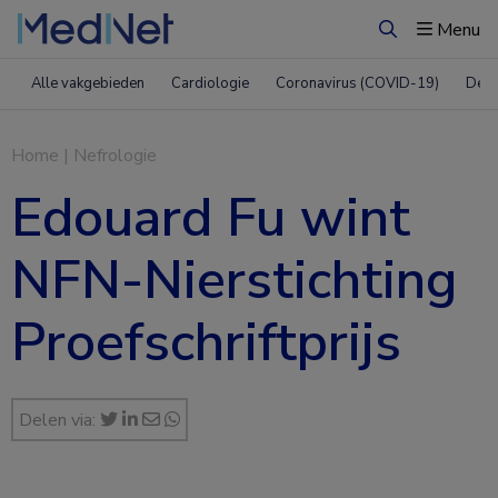
Menu
Zoeken
Alle vakgebieden
Cardiologie
Coronavirus (COVID-19)
Derm
Home
|
Nefrologie
Edouard Fu wint
NFN-Nierstichting
Proefschriftprijs
Delen via: